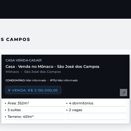
OS CAMPOS
CASA
VENDA
CASA01
•
•
Casa
Venda no Mônaco - São José dos Campos
•
Mônaco
•
São José dos Campos
CONDOMÍNIO:
Não informado
•
IPTU:
Não informado
VENDA: R$ 3.150.000,00
↗
Área: 352m²
4 dormitórios
3 suítes
2 vagas
Terreno: 451m²