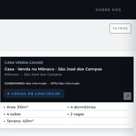
SOBRE NÓS
FILTROS
CASA
VENDA
CASA03
•
•
Casa
Venda no Mônaco - São José dos Campos
•
Mônaco
•
São José dos Campos
CONDOMÍNIO:
Não informado
•
IPTU:
Não informado
VENDA: R$ 2.960.000,00
↗
Área: 310m²
4 dormitórios
4 suítes
2 vagas
Terreno: 451m²