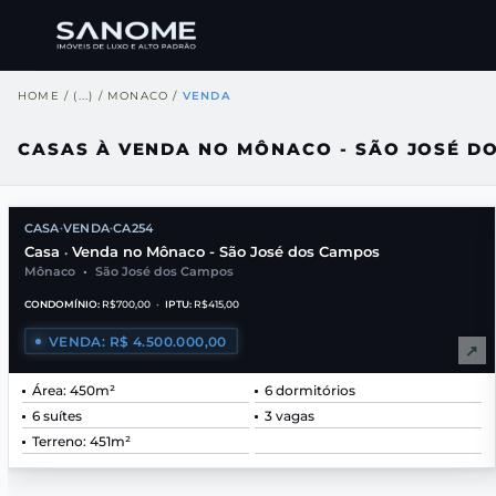
HOME
/
(...)
/
MONACO
/
VENDA
CASAS À VENDA NO MÔNACO - SÃO JOSÉ D
CASA
VENDA
CA254
•
•
Casa
Venda no Mônaco - São José dos Campos
•
Mônaco
•
São José dos Campos
CONDOMÍNIO:
R$700,00
•
IPTU:
R$415,00
VENDA: R$ 4.500.000,00
↗
Área: 450m²
6 dormitórios
6 suítes
3 vagas
Terreno: 451m²