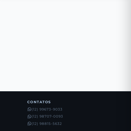
CONTATOS
(12) 99673-9033
(12) 98707-0093
(12) 98815-5632