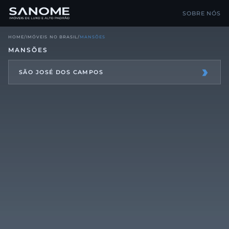
SOBRE NÓS
HOME
/
IMÓVEIS NO BRASIL
/
MANSÕES
MANSÕES
›
SÃO JOSÉ DOS CAMPOS