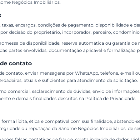
nome Negócios Imobiliários.
s
U, taxas, encargos, condições de pagamento, disponibilidade e 
or decisão do proprietário, incorporador, parceiro, condomínio
 promessa de disponibilidade, reserva automática ou garantia d
das partes envolvidas, documentação aplicável e formalização p
 de contato
de contato, enviar mensagens por WhatsApp, telefone, e-mail ou 
rdadeiras, atuais e suficientes para atendimento da solicitação.
orno comercial, esclarecimento de dúvidas, envio de informações
ento e demais finalidades descritas na Política de Privacidade.
e forma lícita, ética e compatível com sua finalidade, abstendo
integridade ou reputação da Sanome Negócios Imobiliários, de seu
mações falsas, tentativas de fraude, coleta indevida de dados, vio