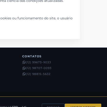
nta ciência das condições atualizadas.
cookies ou funcionamento do site, o usuário
CONTATOS
(12) 99673-9033
(12) 98707-0093
(12) 98815-5632