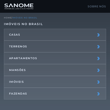
SOBRE NÓS
HOME
/
IMÓVEIS NO BRASIL
IMÓVEIS NO BRASIL
›
CASAS
›
TERRENOS
›
APARTAMENTOS
›
MANSÕES
›
IMÓVEIS
›
FAZENDAS