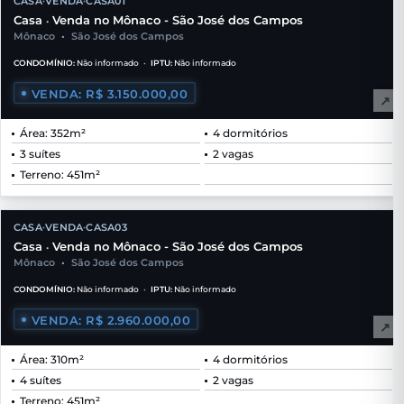
CASA
VENDA
CASA01
•
•
Casa
Venda no Mônaco - São José dos Campos
•
Mônaco
•
São José dos Campos
CONDOMÍNIO:
Não informado
•
IPTU:
Não informado
VENDA: R$ 3.150.000,00
↗
Área: 352m²
4 dormitórios
3 suítes
2 vagas
Terreno: 451m²
CASA
VENDA
CASA03
•
•
Casa
Venda no Mônaco - São José dos Campos
•
Mônaco
•
São José dos Campos
CONDOMÍNIO:
Não informado
•
IPTU:
Não informado
VENDA: R$ 2.960.000,00
↗
Área: 310m²
4 dormitórios
4 suítes
2 vagas
Terreno: 451m²