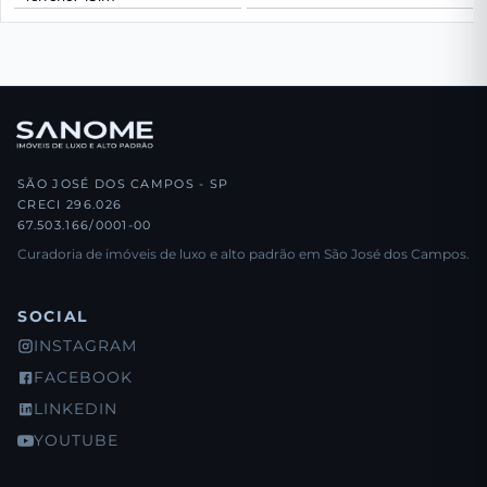
SÃO JOSÉ DOS CAMPOS - SP
CRECI 296.026
67.503.166/0001-00
Curadoria de imóveis de luxo e alto padrão em São José dos Campos.
SOCIAL
INSTAGRAM
FACEBOOK
LINKEDIN
YOUTUBE