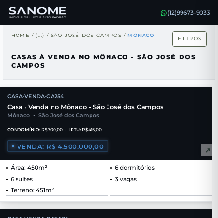
(12)99673-9033
HOME
/
(...)
/
SÃO JOSÉ DOS CAMPOS
/
MONACO
FILTROS
CASAS À VENDA NO MÔNACO - SÃO JOSÉ DOS
CAMPOS
CASA
VENDA
CA254
•
•
Casa
Venda no Mônaco - São José dos Campos
•
Mônaco
•
São José dos Campos
CONDOMÍNIO:
R$700,00
•
IPTU:
R$415,00
VENDA: R$ 4.500.000,00
↗
Área: 450m²
6 dormitórios
6 suítes
3 vagas
Terreno: 451m²