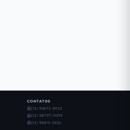
CONTATOS
(12) 99673-9033
(12) 98707-0093
(12) 98815-5632