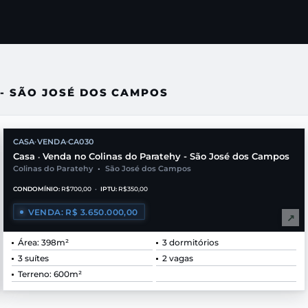
- SÃO JOSÉ DOS CAMPOS
CASA
VENDA
CA030
•
•
Casa
Venda no Colinas do Paratehy - São José dos Campos
•
Colinas do Paratehy
•
São José dos Campos
CONDOMÍNIO:
R$700,00
•
IPTU:
R$350,00
VENDA: R$ 3.650.000,00
↗
Área: 398m²
3 dormitórios
3 suítes
2 vagas
Terreno: 600m²