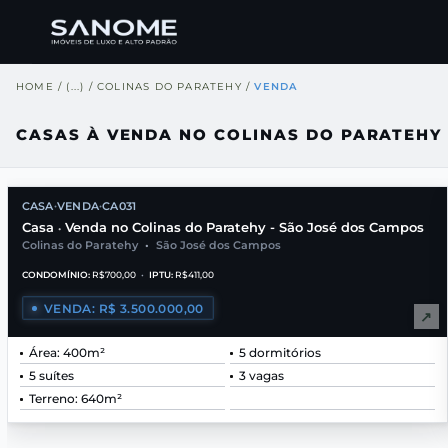
HOME
/
(...)
/
COLINAS DO PARATEHY
/
VENDA
CASAS À VENDA NO COLINAS DO PARATEHY 
CASA
VENDA
CA031
•
•
Casa
Venda no Colinas do Paratehy - São José dos Campos
•
Colinas do Paratehy
•
São José dos Campos
CONDOMÍNIO:
R$700,00
•
IPTU:
R$411,00
VENDA: R$ 3.500.000,00
↗
Área: 400m²
5 dormitórios
5 suítes
3 vagas
Terreno: 640m²