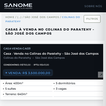
SOBRE NÓS
HOME
/
(...)
/
SÃO JOSÉ DOS CAMPOS
/
COLINAS DO
FILTROS
PARATEHY
CASAS À VENDA NO COLINAS DO PARATEHY -
SÃO JOSÉ DOS CAMPOS
CASA
VENDA
CA031
•
•
Casa
Venda no Colinas do Paratehy - São José dos Campos
•
Colinas do Paratehy
•
São José dos Campos
CONDOMÍNIO:
R$700,00
•
IPTU:
R$411,00
VENDA: R$ 3.500.000,00
↗
Área: 400m²
5 dormitórios
5 suítes
3 vagas
Terreno: 640m²