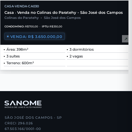
CASA
VENDA
CA030
•
•
Casa
Venda no Colinas do Paratehy - São José dos Campos
•
Colinas do Paratehy
•
São José dos Campos
CONDOMÍNIO:
R$700,00
•
IPTU:
R$350,00
VENDA: R$ 3.650.000,00
↗
Área: 398m²
3 dormitórios
3 suítes
2 vagas
Terreno: 600m²
SÃO JOSÉ DOS CAMPOS - SP
CRECI 296.026
67.503.166/0001-00