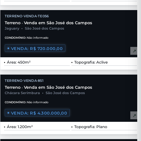
TERRENO
VENDA
TE056
•
•
Terreno
Venda em São José dos Campos
•
Jaguary
•
São José dos Campos
CONDOMÍNIO:
Não informado
VENDA: R$ 720.000,00
↗
Área: 450m²
Topografia: Aclive
TERRENO
VENDA
851
•
•
Terreno
Venda em São José dos Campos
•
Chácara Serimbura
•
São José dos Campos
CONDOMÍNIO:
Não informado
VENDA: R$ 4.300.000,00
↗
Área: 1.200m²
Topografia: Plano