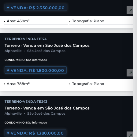
VENDA: R$ 2.350.000,00
↗
Área: 450m²
Topografia: Plano
TERRENO
VENDA
TE174
•
•
Terreno
Venda em São José dos Campos
•
Alphaville
•
São José dos Campos
CONDOMÍNIO:
Não informado
VENDA: R$ 1.800.000,00
↗
Área: 788m²
Topografia: Plano
TERRENO
VENDA
TE243
•
•
Terreno
Venda em São José dos Campos
•
Alphaville
•
São José dos Campos
CONDOMÍNIO:
Não informado
VENDA: R$ 1.380.000,00
↗