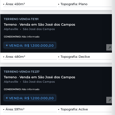
Área: 450m²
Topografia: Plano
TERRENO
VENDA
TE191
•
•
Terreno
Venda em São José dos Campos
•
Alphaville
•
São José dos Campos
CONDOMÍNIO:
Não informado
VENDA: R$ 1.300.000,00
↗
Área: 480m²
Topografia: Declive
TERRENO
VENDA
TE237
•
•
Terreno
Venda em São José dos Campos
•
Alphaville
•
São José dos Campos
CONDOMÍNIO:
Não informado
VENDA: R$ 1.200.000,00
↗
Área: 597m²
Topografia: Aclive