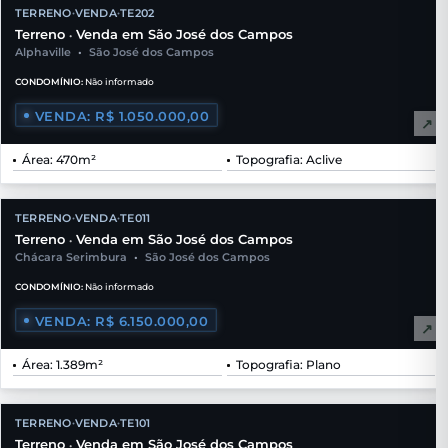
TERRENO
VENDA
TE202
•
•
Terreno
Venda em São José dos Campos
•
Alphaville
•
São José dos Campos
CONDOMÍNIO:
Não informado
VENDA: R$ 1.050.000,00
↗
Área: 470m²
Topografia: Aclive
TERRENO
VENDA
TE011
•
•
Terreno
Venda em São José dos Campos
•
Chácara Serimbura
•
São José dos Campos
CONDOMÍNIO:
Não informado
VENDA: R$ 6.150.000,00
↗
Área: 1.389m²
Topografia: Plano
TERRENO
VENDA
TE101
•
•
Terreno
Venda em São José dos Campos
•