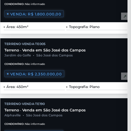
CONDOMÍNIO:
Não informado
VENDA: R$ 1.800.000,00
↗
Área: 450m²
Topografia: Plano
TERRENO
VENDA
TE005
•
•
Terreno
Venda em São José dos Campos
•
Jardim do Golfe
•
São José dos Campos
CONDOMÍNIO:
Não informado
VENDA: R$ 2.350.000,00
↗
Área: 450m²
Topografia: Plano
TERRENO
VENDA
TE190
•
•
Terreno
Venda em São José dos Campos
•
Alphaville
•
São José dos Campos
CONDOMÍNIO:
Não informado