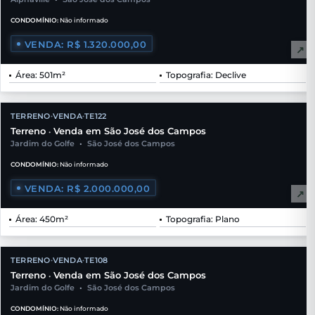
CONDOMÍNIO:
Não informado
VENDA: R$ 1.320.000,00
↗
Área: 501m²
Topografia: Declive
TERRENO
VENDA
TE122
•
•
Terreno
Venda em São José dos Campos
•
Jardim do Golfe
•
São José dos Campos
CONDOMÍNIO:
Não informado
VENDA: R$ 2.000.000,00
↗
Área: 450m²
Topografia: Plano
TERRENO
VENDA
TE108
•
•
Terreno
Venda em São José dos Campos
•
Jardim do Golfe
•
São José dos Campos
CONDOMÍNIO:
Não informado