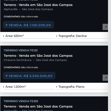
Terreno
Venda em São José dos Campos
•
Alphaville
•
São José dos Campos
CONDOMÍNIO:
Não informado
VENDA: R$ 1.100.000,00
↗
Área: 630m²
Topografia: Declive
TERRENO
VENDA
TE123
•
•
Terreno
Venda em São José dos Campos
•
Chácara Serimbura
•
São José dos Campos
CONDOMÍNIO:
Não informado
VENDA: R$ 5.300.000,00
↗
Área: 1.200m²
Topografia: Plano
TERRENO
VENDA
TE253
•
•
Terreno
Venda em São José dos Campos
•
Alphaville
•
São José dos Campos