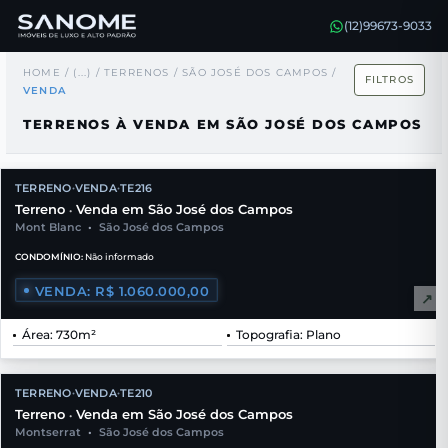
(12)99673-9033
HOME
/
(...)
/
TERRENOS
/
SÃO JOSÉ DOS CAMPOS
/
FILTROS
VENDA
TERRENOS À VENDA EM SÃO JOSÉ DOS CAMPOS
TERRENO
VENDA
TE216
•
•
Terreno
Venda em São José dos Campos
•
Mont Blanc
•
São José dos Campos
CONDOMÍNIO:
Não informado
VENDA: R$ 1.060.000,00
↗
Área: 730m²
Topografia: Plano
TERRENO
VENDA
TE210
•
•
Terreno
Venda em São José dos Campos
•
Montserrat
•
São José dos Campos