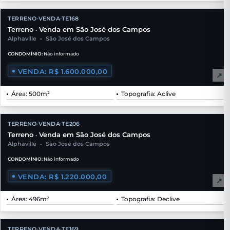
TERRENO
VENDA
TE168
•
•
Terreno
Venda em São José dos Campos
•
Alphaville
•
São José dos Campos
CONDOMÍNIO:
Não informado
VENDA: R$ 1.600.000,00
↗
Área: 500m²
Topografia: Aclive
TERRENO
VENDA
TE206
•
•
Terreno
Venda em São José dos Campos
•
Alphaville
•
São José dos Campos
CONDOMÍNIO:
Não informado
VENDA: R$ 1.220.000,00
↗
Área: 496m²
Topografia: Declive
TERRENO
VENDA
TE169
•
•