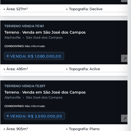
Área: 527m²
Topografia: Declive
TERRENO
VENDA
TE161
•
•
Terreno
Venda em São José dos Campos
•
Alphaville
•
São José dos Campos
CONDOMÍNIO:
Não informado
VENDA: R$ 1.080.000,00
↗
Área: 495m²
Topografia: Aclive
TERRENO
VENDA
TE297
•
•
Terreno
Venda em São José dos Campos
•
Alphaville
•
São José dos Campos
CONDOMÍNIO:
Não informado
VENDA: R$ 2.500.000,00
↗
Área: 905m²
Topografia: Plano