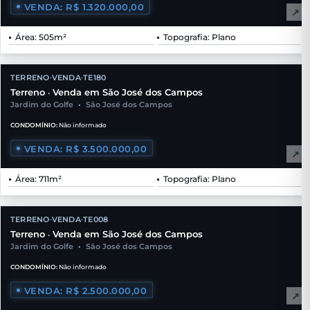
VENDA: R$ 1.320.000,00
↗
Área: 505m²
Topografia: Plano
TERRENO
VENDA
TE180
•
•
Terreno
Venda em São José dos Campos
•
Jardim do Golfe
•
São José dos Campos
CONDOMÍNIO:
Não informado
VENDA: R$ 3.500.000,00
↗
Área: 711m²
Topografia: Plano
TERRENO
VENDA
TE008
•
•
Terreno
Venda em São José dos Campos
•
Jardim do Golfe
•
São José dos Campos
CONDOMÍNIO:
Não informado
VENDA: R$ 2.500.000,00
↗