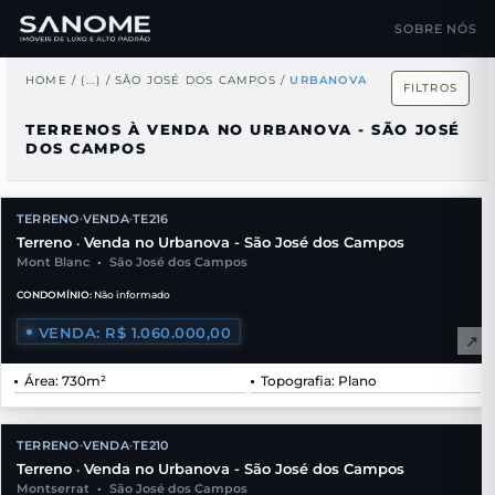
SOBRE NÓS
HOME
/
(...)
/
SÃO JOSÉ DOS CAMPOS
/
URBANOVA
FILTROS
TERRENOS À VENDA NO URBANOVA - SÃO JOSÉ
DOS CAMPOS
TERRENO
VENDA
TE216
•
•
Terreno
Venda no Urbanova - São José dos Campos
•
Mont Blanc
•
São José dos Campos
CONDOMÍNIO:
Não informado
VENDA: R$ 1.060.000,00
↗
Área: 730m²
Topografia: Plano
TERRENO
VENDA
TE210
•
•
Terreno
Venda no Urbanova - São José dos Campos
•
Montserrat
•
São José dos Campos