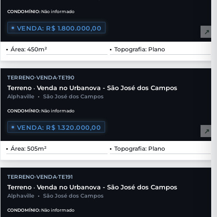
CONDOMÍNIO:
Não informado
VENDA: R$ 1.800.000,00
↗
Área: 450m²
Topografia: Plano
TERRENO
VENDA
TE190
•
•
Terreno
Venda no Urbanova - São José dos Campos
•
Alphaville
•
São José dos Campos
CONDOMÍNIO:
Não informado
VENDA: R$ 1.320.000,00
↗
Área: 505m²
Topografia: Plano
TERRENO
VENDA
TE191
•
•
Terreno
Venda no Urbanova - São José dos Campos
•
Alphaville
•
São José dos Campos
CONDOMÍNIO:
Não informado