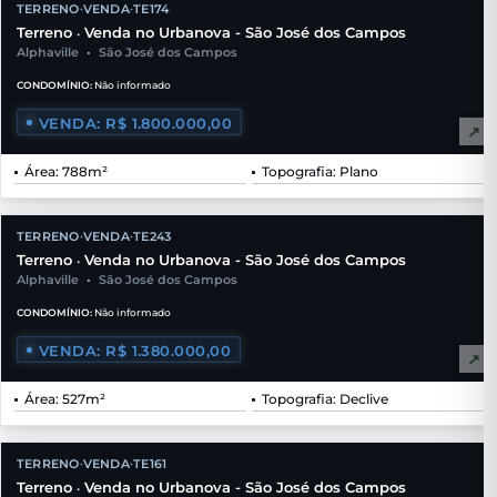
TERRENO
VENDA
TE174
•
•
Terreno
Venda no Urbanova - São José dos Campos
•
Alphaville
•
São José dos Campos
CONDOMÍNIO:
Não informado
VENDA: R$ 1.800.000,00
↗
Área: 788m²
Topografia: Plano
TERRENO
VENDA
TE243
•
•
Terreno
Venda no Urbanova - São José dos Campos
•
Alphaville
•
São José dos Campos
CONDOMÍNIO:
Não informado
VENDA: R$ 1.380.000,00
↗
Área: 527m²
Topografia: Declive
TERRENO
VENDA
TE161
•
•
Terreno
Venda no Urbanova - São José dos Campos
•