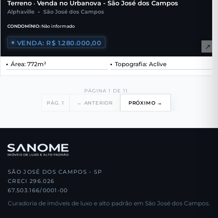
Terreno
Venda no Urbanova - São José dos Campos
•
Alphaville
•
São José dos Campos
CONDOMÍNIO:
Não informado
VENDA: R$ 1.280.000,00
↗
Área: 772m²
Topografia: Aclive
PÁGINA 1 DE 11
PÁG. 1
← ANTERIOR
PRÓXIMO →
SÃO JOSÉ DOS CAMPOS - SP
CRECI 296.026
67.503.166/0001-00
Curadoria de imóveis de luxo e alto padrão em São José dos Campos.