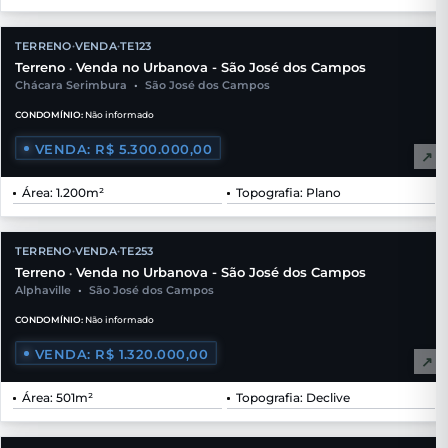
TERRENO
VENDA
TE123
•
•
Terreno
Venda no Urbanova - São José dos Campos
•
Chácara Serimbura
•
São José dos Campos
CONDOMÍNIO:
Não informado
VENDA: R$ 5.300.000,00
↗
Área: 1.200m²
Topografia: Plano
TERRENO
VENDA
TE253
•
•
Terreno
Venda no Urbanova - São José dos Campos
•
Alphaville
•
São José dos Campos
CONDOMÍNIO:
Não informado
VENDA: R$ 1.320.000,00
↗
Área: 501m²
Topografia: Declive