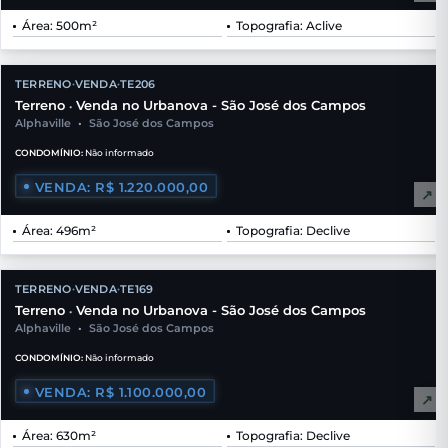
Área: 500m²
Topografia: Aclive
TERRENO
VENDA
TE206
•
•
Terreno
Venda no Urbanova - São José dos Campos
•
Alphaville
•
São José dos Campos
CONDOMÍNIO:
Não informado
VENDA: R$ 1.220.000,00
↗
Área: 496m²
Topografia: Declive
TERRENO
VENDA
TE169
•
•
Terreno
Venda no Urbanova - São José dos Campos
•
Alphaville
•
São José dos Campos
CONDOMÍNIO:
Não informado
VENDA: R$ 1.100.000,00
↗
Área: 630m²
Topografia: Declive