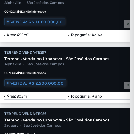
Alphaville
•
São José dos Campos
CONDOMÍNIO:
Não informado
VENDA: R$ 1.080.000,00
↗
Área: 495m²
Topografia: Aclive
TERRENO
VENDA
TE297
•
•
Terreno
Venda no Urbanova - São José dos Campos
•
Alphaville
•
São José dos Campos
CONDOMÍNIO:
Não informado
VENDA: R$ 2.500.000,00
↗
Área: 905m²
Topografia: Plano
TERRENO
VENDA
TE056
•
•
Terreno
Venda no Urbanova - São José dos Campos
•
Jaguary
•
São José dos Campos