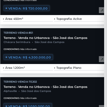
CONDOMÍNIO:
Não informado
VENDA: R$ 720.000,00
↗
Área: 450m²
Topografia: Aclive
TERRENO
VENDA
851
•
•
Terreno
Venda no Urbanova - São José dos Campos
•
Chácara Serimbura
•
São José dos Campos
CONDOMÍNIO:
Não informado
VENDA: R$ 4.300.000,00
↗
Área: 1.200m²
Topografia: Plano
TERRENO
VENDA
TE202
•
•
Terreno
Venda no Urbanova - São José dos Campos
•
Alphaville
•
São José dos Campos
CONDOMÍNIO:
Não informado
VENDA: R$ 1.050.000,00