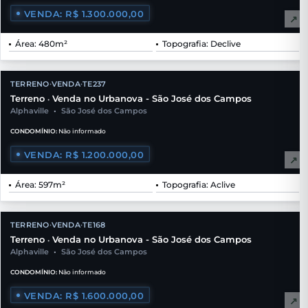
VENDA: R$ 1.300.000,00
↗
Área: 480m²
Topografia: Declive
TERRENO
VENDA
TE237
•
•
Terreno
Venda no Urbanova - São José dos Campos
•
Alphaville
•
São José dos Campos
CONDOMÍNIO:
Não informado
VENDA: R$ 1.200.000,00
↗
Área: 597m²
Topografia: Aclive
TERRENO
VENDA
TE168
•
•
Terreno
Venda no Urbanova - São José dos Campos
•
Alphaville
•
São José dos Campos
CONDOMÍNIO:
Não informado
VENDA: R$ 1.600.000,00
↗