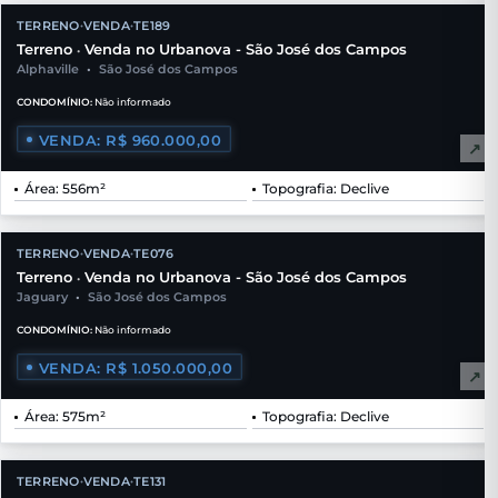
TERRENO
VENDA
TE189
•
•
Terreno
Venda no Urbanova - São José dos Campos
•
Alphaville
•
São José dos Campos
CONDOMÍNIO:
Não informado
VENDA: R$ 960.000,00
↗
Área: 556m²
Topografia: Declive
TERRENO
VENDA
TE076
•
•
Terreno
Venda no Urbanova - São José dos Campos
•
Jaguary
•
São José dos Campos
CONDOMÍNIO:
Não informado
VENDA: R$ 1.050.000,00
↗
Área: 575m²
Topografia: Declive
TERRENO
VENDA
TE131
•
•