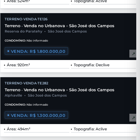
Área: 524m²
Topografia: Aclive
TERRENO
VENDA
TE126
•
•
Terreno
Venda no Urbanova - São José dos Campos
•
Reserva do Paratehy
•
São José dos Campos
CONDOMÍNIO:
Não informado
VENDA: R$ 1.800.000,00
↗
Área: 920m²
Topografia: Declive
TERRENO
VENDA
TE282
•
•
Terreno
Venda no Urbanova - São José dos Campos
•
Alphaville
•
São José dos Campos
CONDOMÍNIO:
Não informado
VENDA: R$ 1.300.000,00
↗
Área: 494m²
Topografia: Aclive