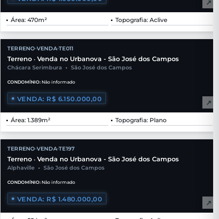
↗
Área: 470m²
Topografia: Aclive
TERRENO
VENDA
TE011
•
•
Terreno
Venda no Urbanova - São José dos Campos
•
Chácara Serimbura
•
São José dos Campos
CONDOMÍNIO:
Não informado
VENDA: R$ 6.150.000,00
↗
Área: 1.389m²
Topografia: Plano
TERRENO
VENDA
TE197
•
•
Terreno
Venda no Urbanova - São José dos Campos
•
Alphaville
•
São José dos Campos
CONDOMÍNIO:
Não informado
VENDA: R$ 1.480.000,00
↗