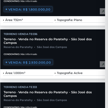
CONDOMÍNIO:
Não informado
VENDA: R$ 1.800.000,00
↗
Área: 732m²
Topografia: Plano
TERRENO
VENDA
TE036
•
•
Terreno
Venda no Reserva do Paratehy - São José dos
•
Campos
Reserva do Paratehy
•
São José dos Campos
CONDOMÍNIO:
Não informado
VENDA: R$ 2.930.000,00
↗
Área: 1.000m²
Topografia: Aclive
TERRENO
VENDA
TE333
•
•
Terreno
Venda no Reserva do Paratehy - São José dos
•
Campos
Reserva do Paratehy
•
São José dos Campos
CONDOMÍNIO:
Não informado