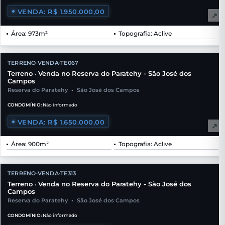
VENDA: R$ 1.950.000,00
↗
Área: 973m²
Topografia: Aclive
TERRENO
VENDA
TE067
•
•
Terreno
Venda no Reserva do Paratehy - São José dos
•
Campos
Reserva do Paratehy
•
São José dos Campos
CONDOMÍNIO:
Não informado
VENDA: R$ 1.650.000,00
↗
Área: 900m²
Topografia: Aclive
TERRENO
VENDA
TE313
•
•
Terreno
Venda no Reserva do Paratehy - São José dos
•
Campos
Reserva do Paratehy
•
São José dos Campos
CONDOMÍNIO:
Não informado