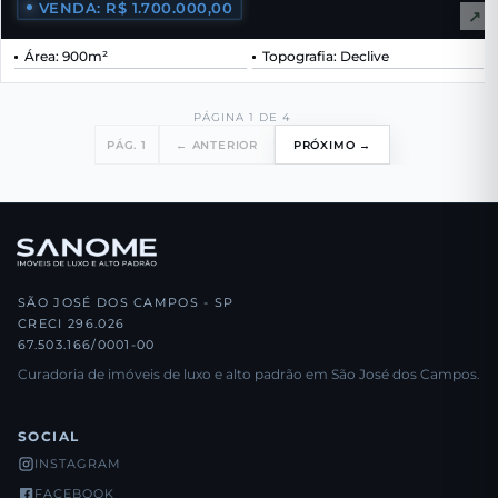
VENDA: R$ 1.700.000,00
↗
Área: 900m²
Topografia: Declive
PÁGINA 1 DE 4
PÁG. 1
← ANTERIOR
PRÓXIMO →
SÃO JOSÉ DOS CAMPOS - SP
CRECI 296.026
67.503.166/0001-00
Curadoria de imóveis de luxo e alto padrão em São José dos Campos.
SOCIAL
INSTAGRAM
FACEBOOK