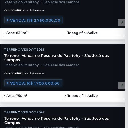
Reserva do Paratehy
•
São José dos Campos
CONDOMÍNIO:
Não informado
VENDA: R$ 2.750.000,00
↗
Área: 834m²
Topografia: Aclive
TERRENO
VENDA
TE035
•
•
Terreno
Venda no Reserva do Paratehy - São José dos
•
Campos
Reserva do Paratehy
•
São José dos Campos
CONDOMÍNIO:
Não informado
VENDA: R$ 1.700.000,00
↗
Área: 750m²
Topografia: Aclive
TERRENO
VENDA
TE097
•
•
Terreno
Venda no Reserva do Paratehy - São José dos
•
Campos
Reserva do Paratehy
•
São José dos Campos