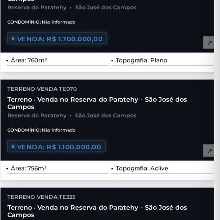
Reserva do Paratehy
•
São José dos Campos
CONDOMÍNIO:
Não informado
VENDA: R$ 1.700.000,00
↗
Área: 760m²
Topografia: Plano
TERRENO
VENDA
TE070
•
•
Terreno
Venda no Reserva do Paratehy - São José dos
•
Campos
Reserva do Paratehy
•
São José dos Campos
CONDOMÍNIO:
Não informado
VENDA: R$ 1.100.000,00
↗
Área: 756m²
Topografia: Aclive
TERRENO
VENDA
TE325
•
•
Terreno
Venda no Reserva do Paratehy - São José dos
•
Campos