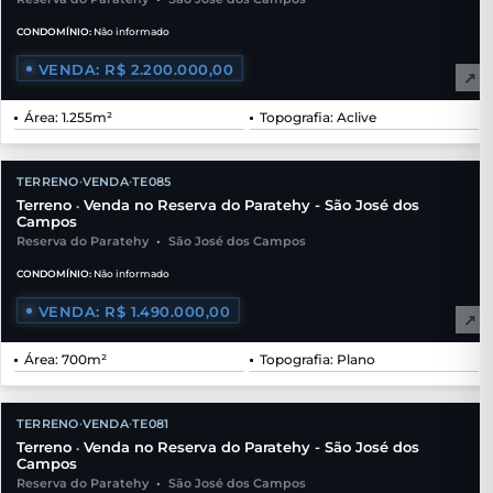
CONDOMÍNIO:
Não informado
VENDA: R$ 2.200.000,00
↗
Área: 1.255m²
Topografia: Aclive
TERRENO
VENDA
TE085
•
•
Terreno
Venda no Reserva do Paratehy - São José dos
•
Campos
Reserva do Paratehy
•
São José dos Campos
CONDOMÍNIO:
Não informado
VENDA: R$ 1.490.000,00
↗
Área: 700m²
Topografia: Plano
TERRENO
VENDA
TE081
•
•
Terreno
Venda no Reserva do Paratehy - São José dos
•
Campos
Reserva do Paratehy
•
São José dos Campos