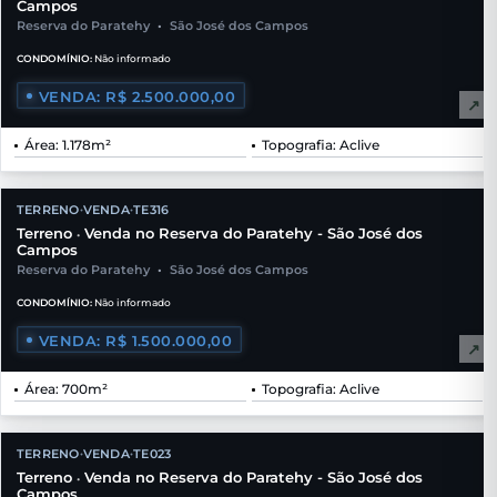
Campos
Reserva do Paratehy
•
São José dos Campos
CONDOMÍNIO:
Não informado
VENDA: R$ 2.500.000,00
↗
Área: 1.178m²
Topografia: Aclive
TERRENO
VENDA
TE316
•
•
Terreno
Venda no Reserva do Paratehy - São José dos
•
Campos
Reserva do Paratehy
•
São José dos Campos
CONDOMÍNIO:
Não informado
VENDA: R$ 1.500.000,00
↗
Área: 700m²
Topografia: Aclive
TERRENO
VENDA
TE023
•
•
Terreno
Venda no Reserva do Paratehy - São José dos
•
Campos