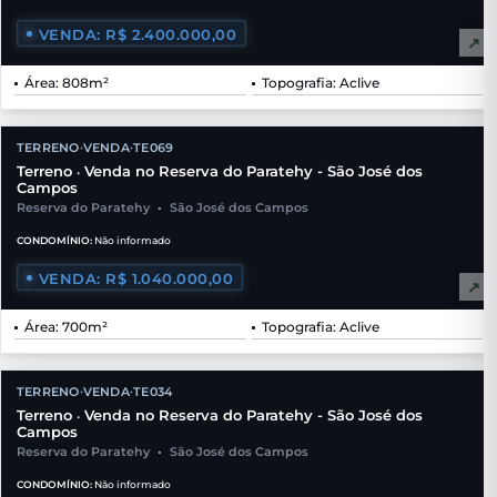
VENDA: R$ 2.400.000,00
↗
Área: 808m²
Topografia: Aclive
TERRENO
VENDA
TE069
•
•
Terreno
Venda no Reserva do Paratehy - São José dos
•
Campos
Reserva do Paratehy
•
São José dos Campos
CONDOMÍNIO:
Não informado
VENDA: R$ 1.040.000,00
↗
Área: 700m²
Topografia: Aclive
TERRENO
VENDA
TE034
•
•
Terreno
Venda no Reserva do Paratehy - São José dos
•
Campos
Reserva do Paratehy
•
São José dos Campos
CONDOMÍNIO:
Não informado