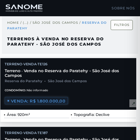
SOBRE NÓS
HOME
/
(...)
/
SÃO JOSÉ DOS CAMPOS
/
RESERVA DO
FILTROS
PARATEHY
TERRENOS À VENDA NO RESERVA DO
PARATEHY - SÃO JOSÉ DOS CAMPOS
TERRENO
VENDA
TE126
•
•
Terreno
Venda no Reserva do Paratehy - São José dos
•
Campos
Reserva do Paratehy
•
São José dos Campos
CONDOMÍNIO:
Não informado
VENDA: R$ 1.800.000,00
↗
Área: 920m²
Topografia: Declive
TERRENO
VENDA
TE187
•
•
Terreno
Venda no Reserva do Paratehy - São José dos
•