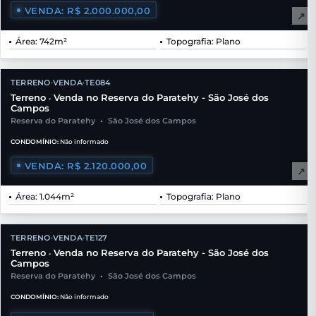
VENDA: R$ 2.000.000,00
↗
Área: 742m²
Topografia: Plano
TERRENO
VENDA
TE084
•
•
Terreno
Venda no Reserva do Paratehy - São José dos
•
Campos
Reserva do Paratehy
•
São José dos Campos
CONDOMÍNIO:
Não informado
VENDA: R$ 2.120.000,00
↗
Área: 1.044m²
Topografia: Plano
TERRENO
VENDA
TE127
•
•
Terreno
Venda no Reserva do Paratehy - São José dos
•
Campos
Reserva do Paratehy
•
São José dos Campos
CONDOMÍNIO:
Não informado