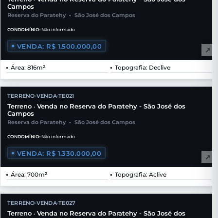
Campos
Reserva do Paratehy
•
São José dos Campos
CONDOMÍNIO:
Não informado
VENDA: R$ 1.500.000,00
↗
Área: 816m²
Topografia: Declive
TERRENO
VENDA
TE021
•
•
Terreno
Venda no Reserva do Paratehy - São José dos
•
Campos
Reserva do Paratehy
•
São José dos Campos
CONDOMÍNIO:
Não informado
VENDA: R$ 1.330.000,00
↗
Área: 700m²
Topografia: Aclive
TERRENO
VENDA
TE027
•
•
Terreno
Venda no Reserva do Paratehy - São José dos
•