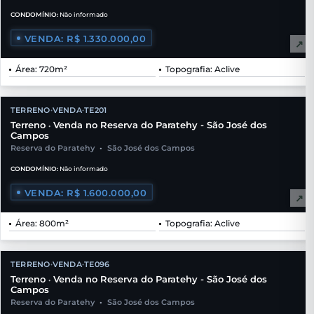
CONDOMÍNIO:
Não informado
VENDA: R$ 1.330.000,00
↗
Área: 720m²
Topografia: Aclive
TERRENO
VENDA
TE201
•
•
Terreno
Venda no Reserva do Paratehy - São José dos
•
Campos
Reserva do Paratehy
•
São José dos Campos
CONDOMÍNIO:
Não informado
VENDA: R$ 1.600.000,00
↗
Área: 800m²
Topografia: Aclive
TERRENO
VENDA
TE096
•
•
Terreno
Venda no Reserva do Paratehy - São José dos
•
Campos
Reserva do Paratehy
•
São José dos Campos