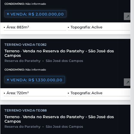
CONDOMÍNIO:
Não informado
VENDA: R$ 2.000.000,00
↗
Área: 883m²
Topografia: Aclive
TERRENO
VENDA
TE082
•
•
Terreno
Venda no Reserva do Paratehy - São José dos
•
Campos
Reserva do Paratehy
•
São José dos Campos
CONDOMÍNIO:
Não informado
VENDA: R$ 1.330.000,00
↗
Área: 720m²
Topografia: Aclive
TERRENO
VENDA
TE088
•
•
Terreno
Venda no Reserva do Paratehy - São José dos
•
Campos
Reserva do Paratehy
•
São José dos Campos