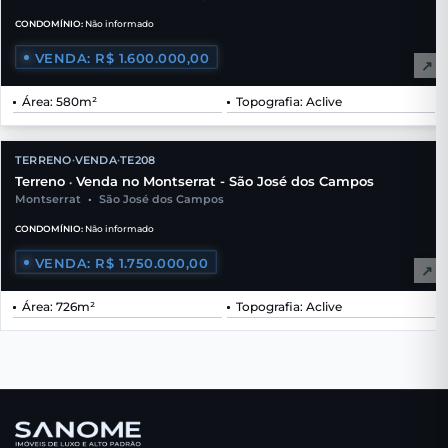
CONDOMÍNIO:
Não informado
VENDA: R$ 1.600.000,00
↗
Área: 580m²
Topografia: Aclive
TERRENO
VENDA
TE208
•
•
Terreno
Venda no Montserrat - São José dos Campos
•
Montserrat
•
São José dos Campos
CONDOMÍNIO:
Não informado
VENDA: R$ 1.750.000,00
↗
Área: 726m²
Topografia: Aclive