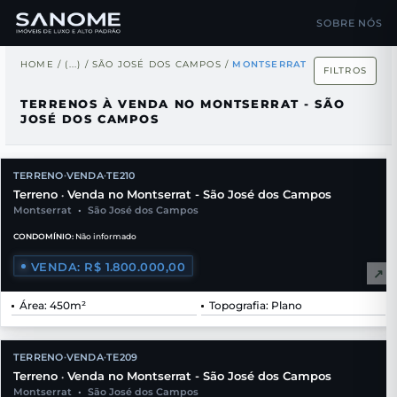
SOBRE NÓS
HOME
/
(...)
/
SÃO JOSÉ DOS CAMPOS
/
MONTSERRAT
FILTROS
TERRENOS À VENDA NO MONTSERRAT - SÃO
JOSÉ DOS CAMPOS
TERRENO
VENDA
TE210
•
•
Terreno
Venda no Montserrat - São José dos Campos
•
Montserrat
•
São José dos Campos
CONDOMÍNIO:
Não informado
VENDA: R$ 1.800.000,00
↗
Área: 450m²
Topografia: Plano
TERRENO
VENDA
TE209
•
•
Terreno
Venda no Montserrat - São José dos Campos
•
Montserrat
•
São José dos Campos