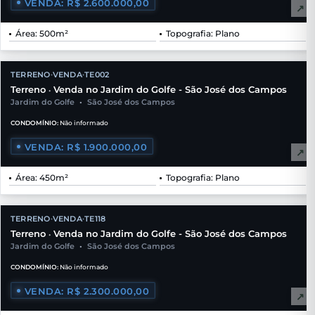
VENDA: R$ 2.600.000,00
↗
Área: 500m²
Topografia: Plano
TERRENO
VENDA
TE002
•
•
Terreno
Venda no Jardim do Golfe - São José dos Campos
•
Jardim do Golfe
•
São José dos Campos
CONDOMÍNIO:
Não informado
VENDA: R$ 1.900.000,00
↗
Área: 450m²
Topografia: Plano
TERRENO
VENDA
TE118
•
•
Terreno
Venda no Jardim do Golfe - São José dos Campos
•
Jardim do Golfe
•
São José dos Campos
CONDOMÍNIO:
Não informado
VENDA: R$ 2.300.000,00
↗