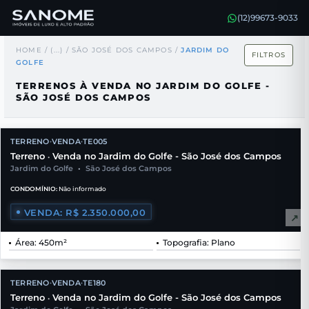
(12)99673-9033
HOME
/
(...)
/
SÃO JOSÉ DOS CAMPOS
/
JARDIM DO
FILTROS
GOLFE
TERRENOS À VENDA NO JARDIM DO GOLFE -
SÃO JOSÉ DOS CAMPOS
TERRENO
VENDA
TE005
•
•
Terreno
Venda no Jardim do Golfe - São José dos Campos
•
Jardim do Golfe
•
São José dos Campos
CONDOMÍNIO:
Não informado
VENDA: R$ 2.350.000,00
↗
Área: 450m²
Topografia: Plano
TERRENO
VENDA
TE180
•
•
Terreno
Venda no Jardim do Golfe - São José dos Campos
•