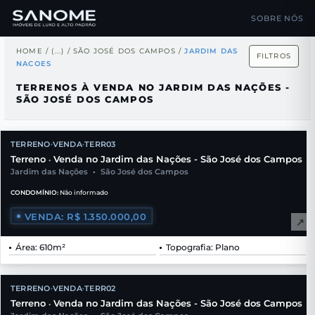
SOBRE NÓS
HOME
/
(...)
/
SÃO JOSÉ DOS CAMPOS
/
JARDIM DAS
FILTROS
NACOES
TERRENOS À VENDA NO JARDIM DAS NAÇÕES -
SÃO JOSÉ DOS CAMPOS
TERRENO
VENDA
TERR03
•
•
Terreno
Venda no Jardim das Nações - São José dos Campos
•
Jardim das Nações
•
São José dos Campos
CONDOMÍNIO:
Não informado
VENDA: R$ 1.350.000,00
↗
Área: 610m²
Topografia: Plano
TERRENO
VENDA
TERR02
•
•
Terreno
Venda no Jardim das Nações - São José dos Campos
•