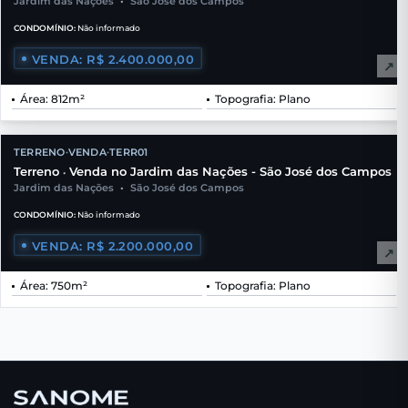
Jardim das Nações
•
São José dos Campos
CONDOMÍNIO:
Não informado
VENDA: R$ 2.400.000,00
↗
Área: 812m²
Topografia: Plano
TERRENO
VENDA
TERR01
•
•
Terreno
Venda no Jardim das Nações - São José dos Campos
•
Jardim das Nações
•
São José dos Campos
CONDOMÍNIO:
Não informado
VENDA: R$ 2.200.000,00
↗
Área: 750m²
Topografia: Plano