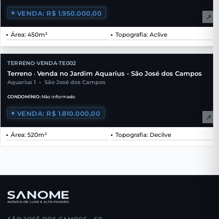
VENDA: R$ 1.950.000,00
↗
Área: 450m²
Topografia: Aclive
TERRENO
VENDA
TE002
•
•
Terreno
Venda no Jardim Aquarius - São José dos Campos
•
Aquarius 1
•
São José dos Campos
CONDOMÍNIO:
Não informado
VENDA: R$ 1.810.000,00
↗
Área: 520m²
Topografia: Declive