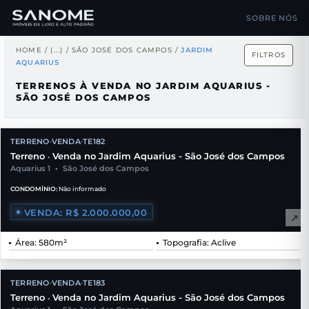
SOBRE NÓS
HOME
/
(...)
/
SÃO JOSÉ DOS CAMPOS
/
JARDIM
FILTROS
AQUARIUS
TERRENOS À VENDA NO JARDIM AQUARIUS -
SÃO JOSÉ DOS CAMPOS
TERRENO
VENDA
TE182
•
•
Terreno
Venda no Jardim Aquarius - São José dos Campos
•
Aquarius 1
•
São José dos Campos
CONDOMÍNIO:
Não informado
VENDA: R$ 2.000.000,00
↗
Área: 580m²
Topografia: Aclive
TERRENO
VENDA
TE183
•
•
Terreno
Venda no Jardim Aquarius - São José dos Campos
•