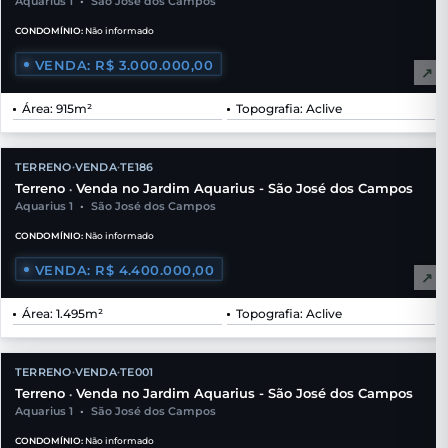
Aquarius 1
•
São José dos Campos
CONDOMÍNIO:
Não informado
VENDA: R$ 3.000.000,00
↗
Área: 915m²
Topografia: Aclive
TERRENO
VENDA
TE186
•
•
Terreno
Venda no Jardim Aquarius - São José dos Campos
•
Aquarius 1
•
São José dos Campos
CONDOMÍNIO:
Não informado
VENDA: R$ 4.400.000,00
↗
Área: 1.495m²
Topografia: Aclive
TERRENO
VENDA
TE001
•
•
Terreno
Venda no Jardim Aquarius - São José dos Campos
•
Aquarius 1
•
São José dos Campos
CONDOMÍNIO:
Não informado