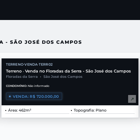
A - SÃO JOSÉ DOS CAMPOS
TERRENO
VENDA
TERR02
•
•
Terreno
Venda no Floradas da Serra - São José dos Campos
•
Floradas da Serra
•
São José dos Campos
CONDOMÍNIO:
Não informado
VENDA: R$ 720.000,00
↗
Área: 462m²
Topografia: Plano