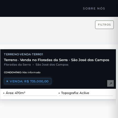
SOBRE NÓS
FILTROS
TERRENO
VENDA
TERR01
•
•
Terreno
Venda no Floradas da Serra - São José dos Campos
•
Floradas da Serra
•
São José dos Campos
CONDOMÍNIO:
Não informado
VENDA: R$ 735.000,00
↗
Área: 470m²
Topografia: Aclive