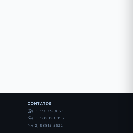
CONTATOS
(12) 99673-9033
(12) 98707-0093
(12) 98815-5632