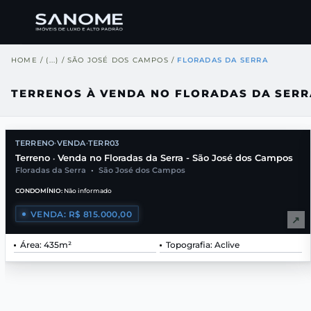
HOME
/
(...)
/
SÃO JOSÉ DOS CAMPOS
/
FLORADAS DA SERRA
TERRENOS À VENDA NO FLORADAS DA SERR
TERRENO
VENDA
TERR03
•
•
Terreno
Venda no Floradas da Serra - São José dos Campos
•
Floradas da Serra
•
São José dos Campos
CONDOMÍNIO:
Não informado
VENDA: R$ 815.000,00
↗
Área: 435m²
Topografia: Aclive