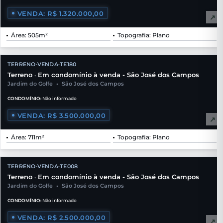
VENDA: R$ 1.320.000,00
↗
Área: 505m²
Topografia: Plano
TERRENO
VENDA
TE180
•
•
Terreno
Em condomínio à venda - São José dos Campos
•
Jardim do Golfe
•
São José dos Campos
CONDOMÍNIO:
Não informado
VENDA: R$ 3.500.000,00
↗
Área: 711m²
Topografia: Plano
TERRENO
VENDA
TE008
•
•
Terreno
Em condomínio à venda - São José dos Campos
•
Jardim do Golfe
•
São José dos Campos
CONDOMÍNIO:
Não informado
VENDA: R$ 2.500.000,00
↗