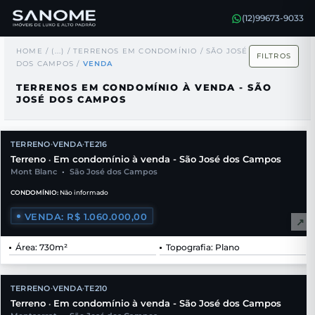
(12)99673-9033
HOME
/
(...)
/
TERRENOS EM CONDOMÍNIO
/
SÃO JOSÉ
FILTROS
DOS CAMPOS
/
VENDA
TERRENOS EM CONDOMÍNIO À VENDA - SÃO
JOSÉ DOS CAMPOS
TERRENO
VENDA
TE216
•
•
Terreno
Em condomínio à venda - São José dos Campos
•
Mont Blanc
•
São José dos Campos
CONDOMÍNIO:
Não informado
VENDA: R$ 1.060.000,00
↗
Área: 730m²
Topografia: Plano
TERRENO
VENDA
TE210
•
•
Terreno
Em condomínio à venda - São José dos Campos
•