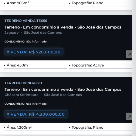
Área: 905m²
Topografia: Plano
TERRENO
VENDA
TE056
•
•
Terreno
Em condomínio à venda - São José dos Campos
•
Jaguary
•
São José dos Campos
CONDOMÍNIO:
Não informado
VENDA: R$ 720.000,00
↗
Área: 450m²
Topografia: Aclive
TERRENO
VENDA
851
•
•
Terreno
Em condomínio à venda - São José dos Campos
•
Chácara Serimbura
•
São José dos Campos
CONDOMÍNIO:
Não informado
VENDA: R$ 4.300.000,00
↗
Área: 1.200m²
Topografia: Plano