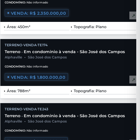
CONDOMÍNIO:
Não informado
VENDA: R$ 2.350.000,00
↗
Área: 450m²
Topografia: Plano
TERRENO
VENDA
TE174
•
•
Terreno
Em condomínio à venda - São José dos Campos
•
Alphaville
•
São José dos Campos
CONDOMÍNIO:
Não informado
VENDA: R$ 1.800.000,00
↗
Área: 788m²
Topografia: Plano
TERRENO
VENDA
TE243
•
•
Terreno
Em condomínio à venda - São José dos Campos
•
Alphaville
•
São José dos Campos
CONDOMÍNIO:
Não informado