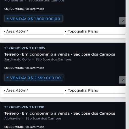
Montserrat
•
São José dos Campos
CONDOMÍNIO:
Não informado
VENDA: R$ 1.800.000,00
↗
Área: 450m²
Topografia: Plano
TERRENO
VENDA
TE005
•
•
Terreno
Em condomínio à venda - São José dos Campos
•
Jardim do Golfe
•
São José dos Campos
CONDOMÍNIO:
Não informado
VENDA: R$ 2.350.000,00
↗
Área: 450m²
Topografia: Plano
TERRENO
VENDA
TE190
•
•
Terreno
Em condomínio à venda - São José dos Campos
•
Alphaville
•
São José dos Campos
CONDOMÍNIO:
Não informado