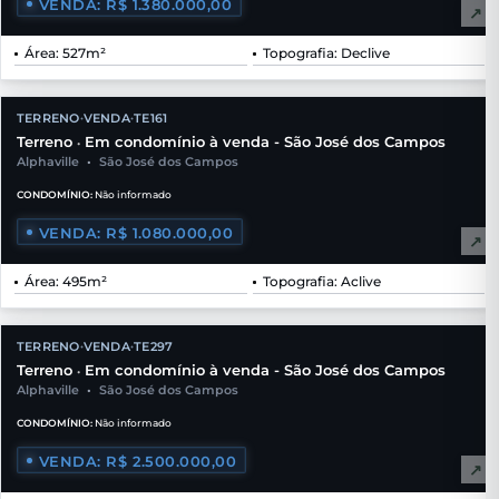
VENDA: R$ 1.380.000,00
↗
Área: 527m²
Topografia: Declive
TERRENO
VENDA
TE161
•
•
Terreno
Em condomínio à venda - São José dos Campos
•
Alphaville
•
São José dos Campos
CONDOMÍNIO:
Não informado
VENDA: R$ 1.080.000,00
↗
Área: 495m²
Topografia: Aclive
TERRENO
VENDA
TE297
•
•
Terreno
Em condomínio à venda - São José dos Campos
•
Alphaville
•
São José dos Campos
CONDOMÍNIO:
Não informado
VENDA: R$ 2.500.000,00
↗