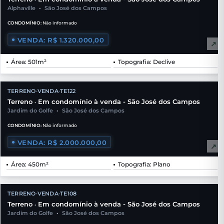
Alphaville
•
São José dos Campos
CONDOMÍNIO:
Não informado
VENDA: R$ 1.320.000,00
↗
Área: 501m²
Topografia: Declive
TERRENO
VENDA
TE122
•
•
Terreno
Em condomínio à venda - São José dos Campos
•
Jardim do Golfe
•
São José dos Campos
CONDOMÍNIO:
Não informado
VENDA: R$ 2.000.000,00
↗
Área: 450m²
Topografia: Plano
TERRENO
VENDA
TE108
•
•
Terreno
Em condomínio à venda - São José dos Campos
•
Jardim do Golfe
•
São José dos Campos