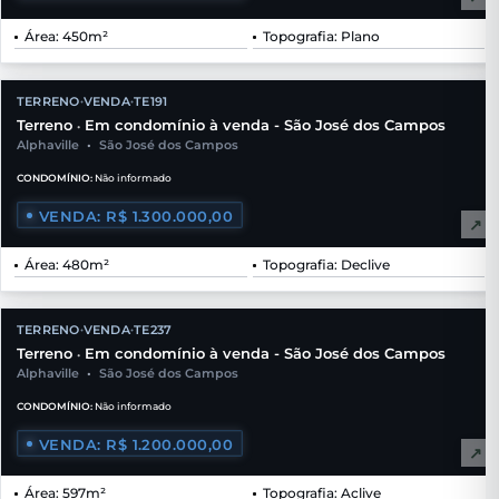
Área: 450m²
Topografia: Plano
TERRENO
VENDA
TE191
•
•
Terreno
Em condomínio à venda - São José dos Campos
•
Alphaville
•
São José dos Campos
CONDOMÍNIO:
Não informado
VENDA: R$ 1.300.000,00
↗
Área: 480m²
Topografia: Declive
TERRENO
VENDA
TE237
•
•
Terreno
Em condomínio à venda - São José dos Campos
•
Alphaville
•
São José dos Campos
CONDOMÍNIO:
Não informado
VENDA: R$ 1.200.000,00
↗
Área: 597m²
Topografia: Aclive