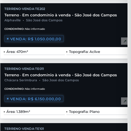
TERRENO
VENDA
TE202
•
•
Terreno
Em condomínio à venda - São José dos Campos
•
Alphaville
•
São José dos Campos
CONDOMÍNIO:
Não informado
VENDA: R$ 1.050.000,00
↗
Área: 470m²
Topografia: Aclive
TERRENO
VENDA
TE011
•
•
Terreno
Em condomínio à venda - São José dos Campos
•
Chácara Serimbura
•
São José dos Campos
CONDOMÍNIO:
Não informado
VENDA: R$ 6.150.000,00
↗
Área: 1.389m²
Topografia: Plano
TERRENO
VENDA
TE101
•
•