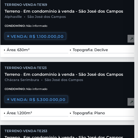
TERRENO
VENDA
TE169
•
•
Terreno
Em condomínio à venda - São José dos Campos
•
Alphaville
•
São José dos Campos
CONDOMÍNIO:
Não informado
VENDA: R$ 1.100.000,00
↗
Área: 630m²
Topografia: Declive
TERRENO
VENDA
TE123
•
•
Terreno
Em condomínio à venda - São José dos Campos
•
Chácara Serimbura
•
São José dos Campos
CONDOMÍNIO:
Não informado
VENDA: R$ 5.300.000,00
↗
Área: 1.200m²
Topografia: Plano
TERRENO
VENDA
TE253
•
•
Terreno
Em condomínio à venda - São José dos Campos
•