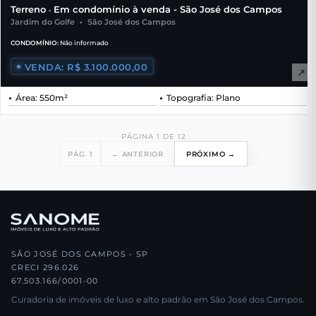
Terreno
Em condomínio à venda - São José dos Campos
•
Jardim do Golfe
•
São José dos Campos
CONDOMÍNIO:
Não informado
VENDA: R$ 3.100.000,00
↗
Área: 550m²
Topografia: Plano
PÁGINA 1 DE 12
PÁG. 1
← ANTERIOR
PRÓXIMO →
SÃO JOSÉ DOS CAMPOS - SP
CRECI 296.026
67.503.166/0001-00
Curadoria de imóveis de luxo e alto padrão em São José dos Campos.