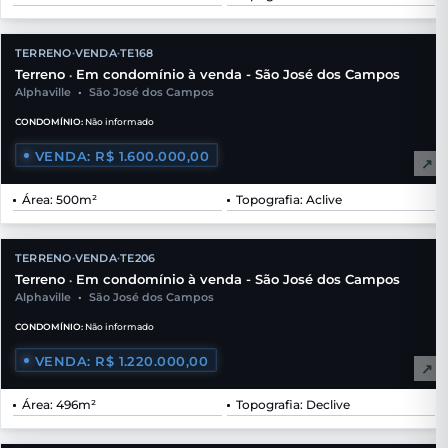
TERRENO
VENDA
TE168
•
•
Terreno
Em condomínio à venda - São José dos Campos
•
Alphaville
•
São José dos Campos
CONDOMÍNIO:
Não informado
VENDA: R$ 1.600.000,00
↗
Área: 500m²
Topografia: Aclive
TERRENO
VENDA
TE206
•
•
Terreno
Em condomínio à venda - São José dos Campos
•
Alphaville
•
São José dos Campos
CONDOMÍNIO:
Não informado
VENDA: R$ 1.220.000,00
↗
Área: 496m²
Topografia: Declive