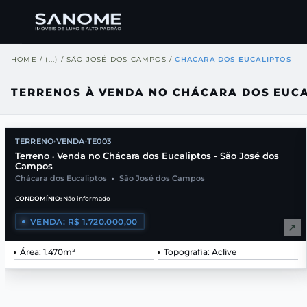
HOME
/
(...)
/
SÃO JOSÉ DOS CAMPOS
/
CHACARA DOS EUCALIPTOS
TERRENOS À VENDA NO CHÁCARA DOS EUCA
TERRENO
VENDA
TE003
•
•
Terreno
Venda no Chácara dos Eucaliptos - São José dos
•
Campos
Chácara dos Eucaliptos
•
São José dos Campos
CONDOMÍNIO:
Não informado
VENDA: R$ 1.720.000,00
↗
Área: 1.470m²
Topografia: Aclive