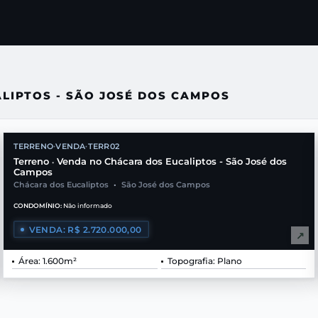
LIPTOS - SÃO JOSÉ DOS CAMPOS
TERRENO
VENDA
TERR02
•
•
Terreno
Venda no Chácara dos Eucaliptos - São José dos
•
Campos
Chácara dos Eucaliptos
•
São José dos Campos
CONDOMÍNIO:
Não informado
VENDA: R$ 2.720.000,00
↗
Área: 1.600m²
Topografia: Plano