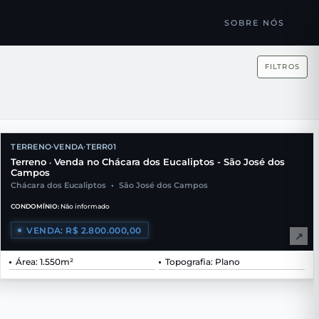
SOBRE NÓS
FILTROS
TERRENO
VENDA
TERR01
•
•
Terreno
Venda no Chácara dos Eucaliptos - São José dos
•
Campos
Chácara dos Eucaliptos
•
São José dos Campos
CONDOMÍNIO:
Não informado
VENDA: R$ 2.800.000,00
↗
Área: 1.550m²
Topografia: Plano