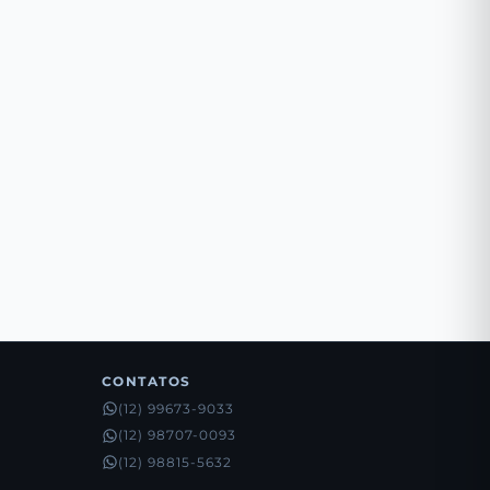
CONTATOS
(12) 99673-9033
(12) 98707-0093
(12) 98815-5632