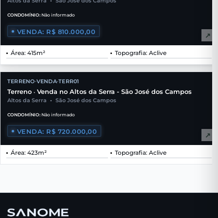
Altos da Serra
•
São José dos Campos
CONDOMÍNIO:
Não informado
VENDA: R$ 810.000,00
↗
Área: 415m²
Topografia: Aclive
TERRENO
VENDA
TERR01
•
•
Terreno
Venda no Altos da Serra - São José dos Campos
•
Altos da Serra
•
São José dos Campos
CONDOMÍNIO:
Não informado
VENDA: R$ 720.000,00
↗
Área: 423m²
Topografia: Aclive