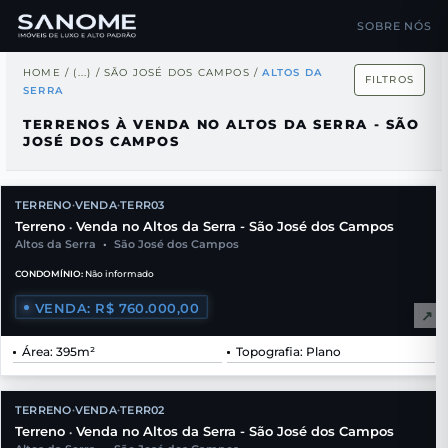
SOBRE NÓS
HOME
/
(...)
/
SÃO JOSÉ DOS CAMPOS
/
ALTOS DA
FILTROS
SERRA
TERRENOS À VENDA NO ALTOS DA SERRA - SÃO
JOSÉ DOS CAMPOS
TERRENO
VENDA
TERR03
•
•
Terreno
Venda no Altos da Serra - São José dos Campos
•
Altos da Serra
•
São José dos Campos
CONDOMÍNIO:
Não informado
VENDA: R$ 760.000,00
↗
Área: 395m²
Topografia: Plano
TERRENO
VENDA
TERR02
•
•
Terreno
Venda no Altos da Serra - São José dos Campos
•