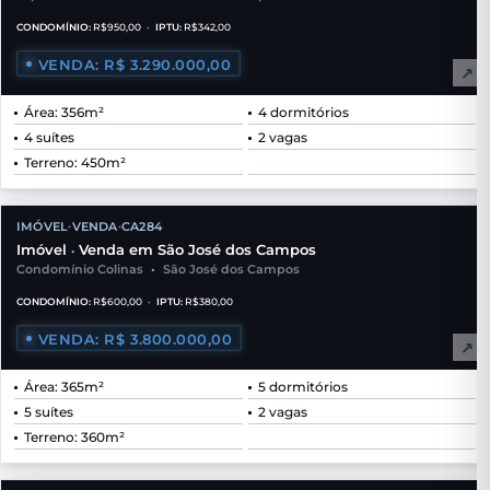
CONDOMÍNIO:
R$950,00
•
IPTU:
R$342,00
VENDA: R$ 3.290.000,00
↗
Área: 356m²
4 dormitórios
4 suítes
2 vagas
Terreno: 450m²
IMÓVEL
VENDA
CA284
•
•
Imóvel
Venda em São José dos Campos
•
Condomínio Colinas
•
São José dos Campos
CONDOMÍNIO:
R$600,00
•
IPTU:
R$380,00
VENDA: R$ 3.800.000,00
↗
Área: 365m²
5 dormitórios
5 suítes
2 vagas
Terreno: 360m²