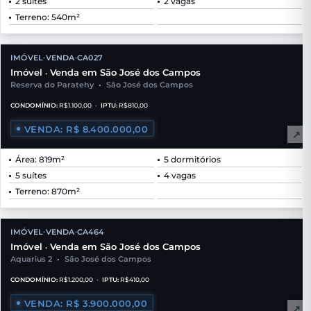
2 suítes
2 vagas
Terreno: 540m²
IMÓVEL
VENDA
CA027
•
•
Imóvel
Venda em São José dos Campos
•
Reserva do Paratehy
•
São José dos Campos
CONDOMÍNIO:
R$1.100,00
•
IPTU:
R$810,00
VENDA: R$ 8.400.000,00
↗
Área: 819m²
5 dormitórios
5 suítes
4 vagas
Terreno: 870m²
IMÓVEL
VENDA
CA464
•
•
Imóvel
Venda em São José dos Campos
•
Aquarius 2
•
São José dos Campos
CONDOMÍNIO:
R$1.200,00
•
IPTU:
R$410,00
VENDA: R$ 3.900.000,00
↗