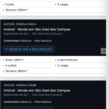
1 suíte
3 vagas
Terreno: 590m²
IMÓVEL
VENDA
CA534
•
•
Imóvel
Venda em São José dos Campos
•
Esplanada do Sol
•
São José dos Campos
CONDOMÍNIO:
R$950,00
•
IPTU:
R$450,00
VENDA: R$ 4.600.000,00
↗
Área: 490m²
4 dormitórios
4 suítes
2 vagas
Terreno: 665m²
IMÓVEL
VENDA
CA508
•
•
Imóvel
Venda em São José dos Campos
•
Esplanada do Sol
•
São José dos Campos
CONDOMÍNIO:
R$950,00
•
IPTU:
R$285,00