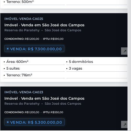
Terreno: 500m²
IMÓVEL
VENDA
CA025
•
•
Imóvel
Venda em São José dos Campos
•
Reserva do Paratehy
•
São José dos Campos
CONDOMÍNIO:
R$1.200,00
•
IPTU:
R$590,00
VENDA: R$ 7.300.000,00
↗
Área: 600m²
5 dormitórios
5 suítes
3 vagas
Terreno: 716m²
IMÓVEL
VENDA
CA023
•
•
Imóvel
Venda em São José dos Campos
•
Reserva do Paratehy
•
São José dos Campos
CONDOMÍNIO:
R$1.200,00
•
IPTU:
R$550,00
VENDA: R$ 5.300.000,00
↗