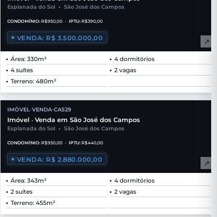
Esplanada do Sol
•
São José dos Campos
CONDOMÍNIO:
R$950,00
•
IPTU:
R$390,00
VENDA: R$ 3.500.000,00
↗
Área: 330m²
4 dormitórios
4 suítes
2 vagas
Terreno: 480m²
IMÓVEL
VENDA
CA529
•
•
Imóvel
Venda em São José dos Campos
•
Esplanada do Sol
•
São José dos Campos
CONDOMÍNIO:
R$950,00
•
IPTU:
R$440,00
VENDA: R$ 2.880.000,00
↗
Área: 343m²
4 dormitórios
2 suítes
2 vagas
Terreno: 455m²