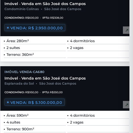
Imóvel
Venda em São José dos Campos
•
Condomínio Colinas
•
São José dos Campos
CONDOMÍNIO:
R$600,00
•
IPTU:
R$308,00
VENDA: R$ 2.950.000,00
↗
Área: 280m²
4 dormitórios
2 suítes
2 vagas
Terreno: 360m²
IMÓVEL
VENDA
CA680
•
•
Imóvel
Venda em São José dos Campos
•
Esplanada do Sol
•
São José dos Campos
CONDOMÍNIO:
R$950,00
•
IPTU:
R$550,00
VENDA: R$ 5.100.000,00
↗
Área: 590m²
4 dormitórios
4 suítes
2 vagas
Terreno: 900m²