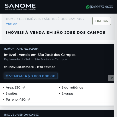
(12)99673-9033
HOME
/
(...)
/
IMÓVEIS
/
SÃO JOSÉ DOS CAMPOS
/
FILTROS
VENDA
IMÓVEIS À VENDA EM SÃO JOSÉ DOS CAMPOS
IMÓVEL
VENDA
CA503
•
•
Imóvel
Venda em São José dos Campos
•
Esplanada do Sol
•
São José dos Campos
CONDOMÍNIO:
R$950,00
•
IPTU:
R$350,00
VENDA: R$ 3.800.000,00
↗
Área: 330m²
3 dormitórios
3 suítes
2 vagas
Terreno: 450m²
IMÓVEL
VENDA
CA443
•
•