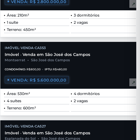
VENDA: R$ 2.800.000,00
↗
Área: 210m²
3 dormitórios
1 suíte
2 vagas
Terreno: 450m²
IMÓVEL
VENDA
CA353
•
•
Imóvel
Venda em São José dos Campos
•
Montserrat
•
São José dos Campos
CONDOMÍNIO:
R$800,00
•
IPTU:
R$480,00
VENDA: R$ 5.600.000,00
↗
Área: 530m²
4 dormitórios
4 suítes
2 vagas
Terreno: 600m²
IMÓVEL
VENDA
CA527
•
•
Imóvel
Venda em São José dos Campos
•
Esplanada do Sol
•
São José dos Campos