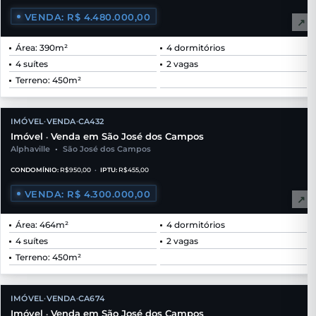
VENDA: R$ 4.480.000,00
↗
Área: 390m²
4 dormitórios
4 suítes
2 vagas
Terreno: 450m²
IMÓVEL
VENDA
CA432
•
•
Imóvel
Venda em São José dos Campos
•
Alphaville
•
São José dos Campos
CONDOMÍNIO:
R$950,00
•
IPTU:
R$455,00
VENDA: R$ 4.300.000,00
↗
Área: 464m²
4 dormitórios
4 suítes
2 vagas
Terreno: 450m²
IMÓVEL
VENDA
CA674
•
•
Imóvel
Venda em São José dos Campos
•