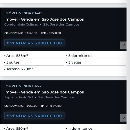
IMÓVEL
VENDA
CA481
•
•
Imóvel
Venda em São José dos Campos
•
Condomínio Colinas
•
São José dos Campos
CONDOMÍNIO:
R$545,00
•
IPTU:
R$550,00
VENDA: R$ 6.000.000,00
↗
Área: 585m²
5 dormitórios
5 suítes
3 vagas
Terreno: 720m²
IMÓVEL
VENDA
CA535
•
•
Imóvel
Venda em São José dos Campos
•
Esplanada do Sol
•
São José dos Campos
CONDOMÍNIO:
R$950,00
•
IPTU:
R$470,00
VENDA: R$ 3.400.000,00
↗
Área: 550m²
4 dormitórios