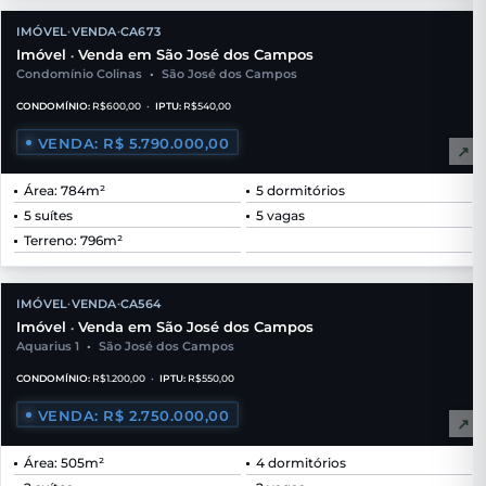
IMÓVEL
VENDA
CA673
•
•
Imóvel
Venda em São José dos Campos
•
Condomínio Colinas
•
São José dos Campos
CONDOMÍNIO:
R$600,00
•
IPTU:
R$540,00
VENDA: R$ 5.790.000,00
↗
Área: 784m²
5 dormitórios
5 suítes
5 vagas
Terreno: 796m²
IMÓVEL
VENDA
CA564
•
•
Imóvel
Venda em São José dos Campos
•
Aquarius 1
•
São José dos Campos
CONDOMÍNIO:
R$1.200,00
•
IPTU:
R$550,00
VENDA: R$ 2.750.000,00
↗
Área: 505m²
4 dormitórios