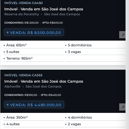
IMÓVEL
VENDA
CA450
•
•
Imóvel
Venda em São José dos Campos
•
Reserva do Paratehy
•
São José dos Campos
CONDOMÍNIO:
R$1.200,00
•
IPTU:
R$600,00
VENDA: R$ 8.500.000,00
↗
Área: 615m²
5 dormitórios
5 suítes
3 vagas
Terreno: 955m²
IMÓVEL
VENDA
CA365
•
•
Imóvel
Venda em São José dos Campos
•
Alphaville
•
São José dos Campos
CONDOMÍNIO:
R$950,00
•
IPTU:
R$420,00
VENDA: R$ 4.480.000,00
↗
Área: 350m²
4 dormitórios
4 suítes
2 vagas