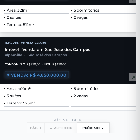
Área: 321m²
5 dormitórios
2 suítes
2 vagas
Terreno: 512m²
IMÓVEL
VENDA
CA399
•
•
Imóvel
Venda em São José dos Campos
•
Alphaville
•
São José dos Campos
CONDOMÍNIO:
R$950,00
•
IPTU:
R$450,00
VENDA: R$ 4.850.000,00
↗
Área: 400m²
5 dormitórios
5 suítes
2 vagas
Terreno: 525m²
PÁGINA 1 DE 10
PÁG. 1
← ANTERIOR
PRÓXIMO →