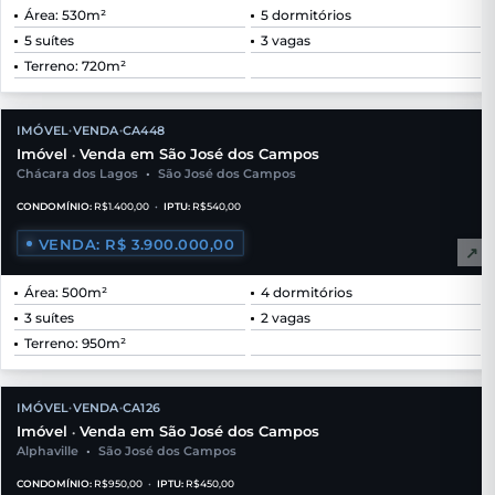
Área: 530m²
5 dormitórios
5 suítes
3 vagas
Terreno: 720m²
IMÓVEL
VENDA
CA448
•
•
Imóvel
Venda em São José dos Campos
•
Chácara dos Lagos
•
São José dos Campos
CONDOMÍNIO:
R$1.400,00
•
IPTU:
R$540,00
VENDA: R$ 3.900.000,00
↗
Área: 500m²
4 dormitórios
3 suítes
2 vagas
Terreno: 950m²
IMÓVEL
VENDA
CA126
•
•
Imóvel
Venda em São José dos Campos
•
Alphaville
•
São José dos Campos
CONDOMÍNIO:
R$950,00
•
IPTU:
R$450,00