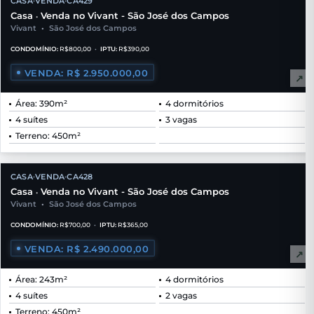
CASA
VENDA
CA429
•
•
Casa
Venda no Vivant - São José dos Campos
•
Vivant
•
São José dos Campos
CONDOMÍNIO:
R$800,00
•
IPTU:
R$390,00
VENDA: R$ 2.950.000,00
↗
Área: 390m²
4 dormitórios
4 suítes
3 vagas
Terreno: 450m²
CASA
VENDA
CA428
•
•
Casa
Venda no Vivant - São José dos Campos
•
Vivant
•
São José dos Campos
CONDOMÍNIO:
R$700,00
•
IPTU:
R$365,00
VENDA: R$ 2.490.000,00
↗
Área: 243m²
4 dormitórios
4 suítes
2 vagas
Terreno: 450m²