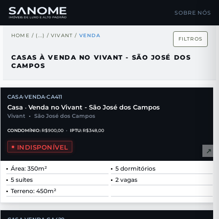
SOBRE NÓS
HOME
/
(...)
/
VIVANT
/
VENDA
FILTROS
CASAS À VENDA NO VIVANT - SÃO JOSÉ DOS
CAMPOS
CASA
VENDA
CA411
•
•
Casa
Venda no Vivant - São José dos Campos
•
Vivant
•
São José dos Campos
CONDOMÍNIO:
R$900,00
•
IPTU:
R$348,00
INDISPONÍVEL
↗
Área: 350m²
5 dormitórios
5 suítes
2 vagas
Terreno: 450m²