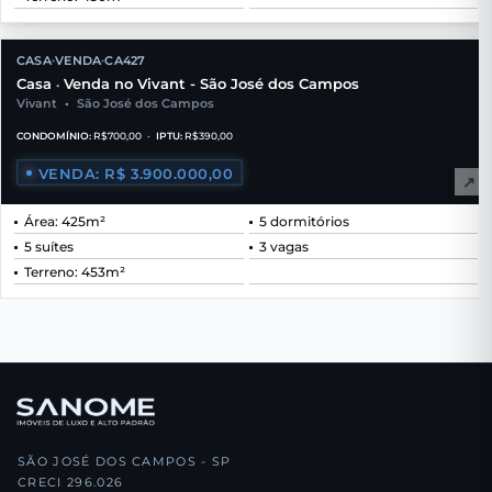
CASA
VENDA
CA427
•
•
Casa
Venda no Vivant - São José dos Campos
•
Vivant
•
São José dos Campos
CONDOMÍNIO:
R$700,00
•
IPTU:
R$390,00
VENDA: R$ 3.900.000,00
↗
Área: 425m²
5 dormitórios
5 suítes
3 vagas
Terreno: 453m²
SÃO JOSÉ DOS CAMPOS - SP
CRECI 296.026