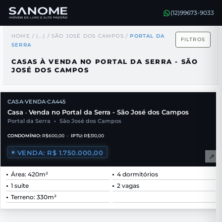
(12)99673-9033
HOME
/
(...)
/
SÃO JOSÉ DOS CAMPOS
/
PORTAL DA
FILTROS
SERRA
CASAS À VENDA NO PORTAL DA SERRA - SÃO
JOSÉ DOS CAMPOS
CASA
VENDA
CA445
•
•
Casa
Venda no Portal da Serra - São José dos Campos
•
Portal da Serra
•
São José dos Campos
CONDOMÍNIO:
R$600,00
•
IPTU:
R$310,00
VENDA: R$ 1.750.000,00
↗
Área: 420m²
4 dormitórios
1 suíte
2 vagas
Terreno: 330m²