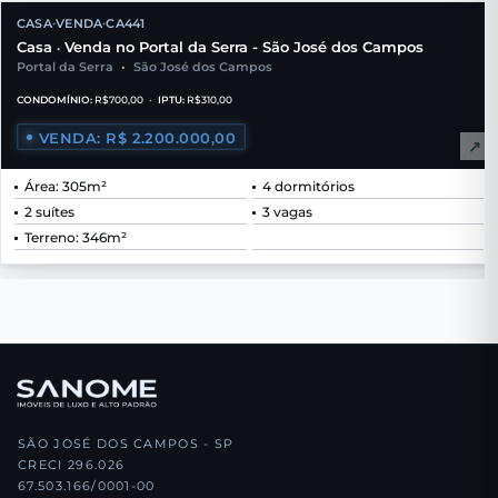
CASA
VENDA
CA441
•
•
Casa
Venda no Portal da Serra - São José dos Campos
•
Portal da Serra
•
São José dos Campos
CONDOMÍNIO:
R$700,00
•
IPTU:
R$310,00
VENDA: R$ 2.200.000,00
↗
Área: 305m²
4 dormitórios
2 suítes
3 vagas
Terreno: 346m²
SÃO JOSÉ DOS CAMPOS - SP
CRECI 296.026
67.503.166/0001-00