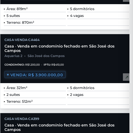
Área: 819m²
5 dormitórios
5 suítes
4 vagas
Terreno: 870m²
CASA
VENDA
CA464
•
•
Casa
Venda em condomínio fechado em São José dos
•
Campos
Aquarius 2
•
São José dos Campos
CONDOMÍNIO:
R$1.200,00
•
IPTU:
R$410,00
VENDA: R$ 3.900.000,00
↗
Área: 321m²
5 dormitórios
2 suítes
2 vagas
Terreno: 512m²
CASA
VENDA
CA399
•
•
Casa
Venda em condomínio fechado em São José dos
•
Campos