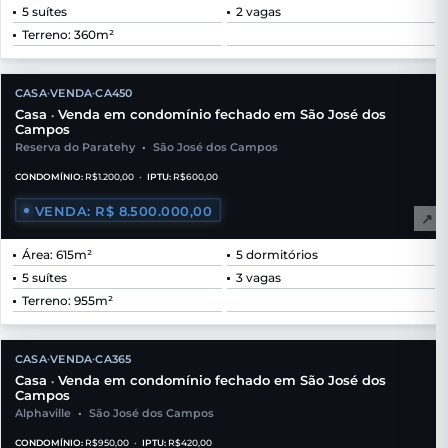
5 suítes
2 vagas
Terreno: 360m²
CASA
VENDA
CA450
•
•
Casa
Venda em condomínio fechado em São José dos
•
Campos
Reserva do Paratehy
•
São José dos Campos
CONDOMÍNIO:
R$1.200,00
•
IPTU:
R$600,00
VENDA: R$ 8.500.000,00
↗
Área: 615m²
5 dormitórios
5 suítes
3 vagas
Terreno: 955m²
CASA
VENDA
CA365
•
•
Casa
Venda em condomínio fechado em São José dos
•
Campos
Alphaville
•
São José dos Campos
CONDOMÍNIO:
R$950,00
•
IPTU:
R$420,00