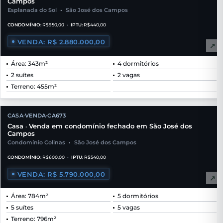
Campos
Esplanada do Sol
•
São José dos Campos
CONDOMÍNIO:
R$950,00
•
IPTU:
R$440,00
VENDA: R$ 2.880.000,00
↗
Área: 343m²
4 dormitórios
2 suítes
2 vagas
Terreno: 455m²
CASA
VENDA
CA673
•
•
Casa
Venda em condomínio fechado em São José dos
•
Campos
Condomínio Colinas
•
São José dos Campos
CONDOMÍNIO:
R$600,00
•
IPTU:
R$540,00
VENDA: R$ 5.790.000,00
↗
Área: 784m²
5 dormitórios
5 suítes
5 vagas
Terreno: 796m²