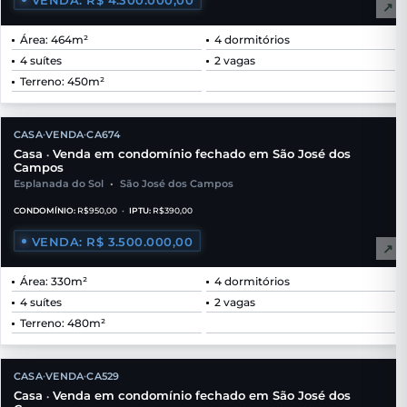
↗
Área: 464m²
4 dormitórios
4 suítes
2 vagas
Terreno: 450m²
CASA
VENDA
CA674
•
•
Casa
Venda em condomínio fechado em São José dos
•
Campos
Esplanada do Sol
•
São José dos Campos
CONDOMÍNIO:
R$950,00
•
IPTU:
R$390,00
VENDA: R$ 3.500.000,00
↗
Área: 330m²
4 dormitórios
4 suítes
2 vagas
Terreno: 480m²
CASA
VENDA
CA529
•
•
Casa
Venda em condomínio fechado em São José dos
•