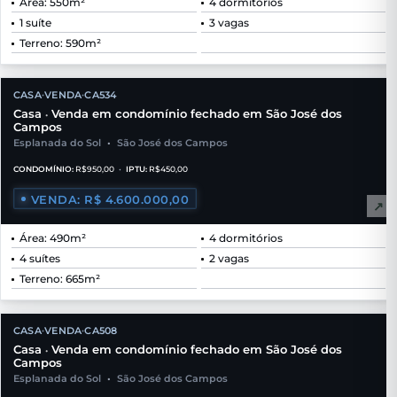
Área: 550m²
4 dormitórios
1 suíte
3 vagas
Terreno: 590m²
CASA
VENDA
CA534
•
•
Casa
Venda em condomínio fechado em São José dos
•
Campos
Esplanada do Sol
•
São José dos Campos
CONDOMÍNIO:
R$950,00
•
IPTU:
R$450,00
VENDA: R$ 4.600.000,00
↗
Área: 490m²
4 dormitórios
4 suítes
2 vagas
Terreno: 665m²
CASA
VENDA
CA508
•
•
Casa
Venda em condomínio fechado em São José dos
•
Campos
Esplanada do Sol
•
São José dos Campos