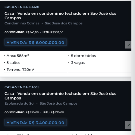
CASA
VENDA
CA481
•
•
Casa
Venda em condomínio fechado em São José dos
•
Campos
Condomínio Colinas
•
São José dos Campos
CONDOMÍNIO:
R$545,00
•
IPTU:
R$550,00
VENDA: R$ 6.000.000,00
↗
Área: 585m²
5 dormitórios
5 suítes
3 vagas
Terreno: 720m²
CASA
VENDA
CA535
•
•
Casa
Venda em condomínio fechado em São José dos
•
Campos
Esplanada do Sol
•
São José dos Campos
CONDOMÍNIO:
R$950,00
•
IPTU:
R$470,00
VENDA: R$ 3.400.000,00
↗