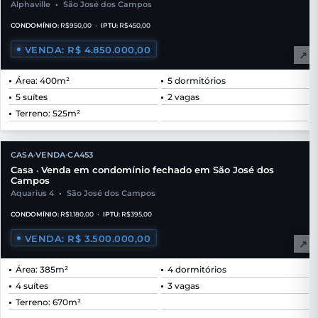
Alphaville
•
São José dos Campos
CONDOMÍNIO:
R$950,00
•
IPTU:
R$450,00
VENDA: R$ 4.850.000,00
↗
Área: 400m²
5 dormitórios
5 suítes
2 vagas
Terreno: 525m²
CASA
VENDA
CA453
•
•
Casa
Venda em condomínio fechado em São José dos
•
Campos
Aquarius 4
•
São José dos Campos
CONDOMÍNIO:
R$1.180,00
•
IPTU:
R$395,00
VENDA: R$ 3.500.000,00
↗
Área: 385m²
4 dormitórios
4 suítes
3 vagas
Terreno: 670m²