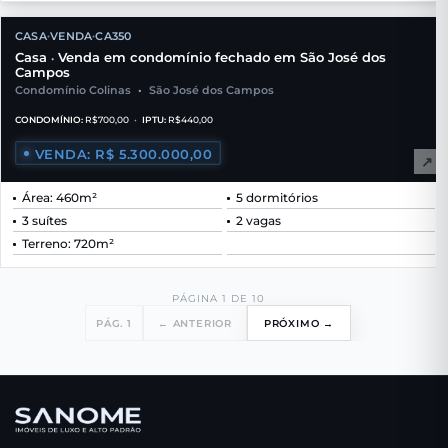
CASA
VENDA
CA350
•
•
Casa
Venda em condomínio fechado em São José dos
•
Campos
Condomínio Colinas
•
São José dos Campos
CONDOMÍNIO:
R$700,00
•
IPTU:
R$440,00
VENDA: R$ 5.300.000,00
↗
Área: 460m²
5 dormitórios
3 suítes
2 vagas
Terreno: 720m²
PÁGINA 1 DE 10
PÁG. 1
← ANTERIOR
PRÓXIMO →