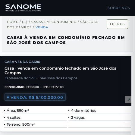
SOBRE NÓS
HOME
/
(...)
/
CASAS EM CONDOMÍNIO
/
SÃO JOSÉ
FILTROS
DOS CAMPOS
/
VENDA
CASAS À VENDA EM CONDOMÍNIO FECHADO EM
SÃO JOSÉ DOS CAMPOS
CASA
VENDA
CA680
•
•
Casa
Venda em condomínio fechado em São José dos
•
Campos
Esplanada do Sol
•
São José dos Campos
CONDOMÍNIO:
R$950,00
•
IPTU:
R$550,00
VENDA: R$ 5.100.000,00
↗
Área: 590m²
4 dormitórios
4 suítes
2 vagas
Terreno: 900m²