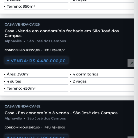
Terreno: 950m²
CASA
VENDA
CA126
•
•
Casa
Venda em condomínio fechado em São José dos
•
Campos
Alphaville
•
São José dos Campos
CONDOMÍNIO:
R$950,00
•
IPTU:
R$450,00
VENDA: R$ 4.480.000,00
↗
Área: 390m²
4 dormitórios
4 suítes
2 vagas
Terreno: 450m²
CASA
VENDA
CA432
•
•
Casa
Em condomínio à venda - São José dos Campos
•
Alphaville
•
São José dos Campos
CONDOMÍNIO:
R$950,00
•
IPTU:
R$455,00
VENDA: R$ 4.300.000,00