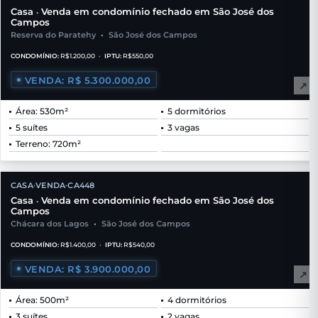
Casa
Venda em condomínio fechado em São José dos
•
Campos
Reserva do Paratehy
•
São José dos Campos
CONDOMÍNIO:
R$1.200,00
•
IPTU:
R$550,00
VENDA: R$ 5.300.000,00
↗
Área: 530m²
5 dormitórios
5 suítes
3 vagas
Terreno: 720m²
CASA
VENDA
CA448
•
•
Casa
Venda em condomínio fechado em São José dos
•
Campos
Chácara dos Lagos
•
São José dos Campos
CONDOMÍNIO:
R$1.400,00
•
IPTU:
R$540,00
VENDA: R$ 3.900.000,00
↗
Área: 500m²
4 dormitórios
3 suítes
2 vagas