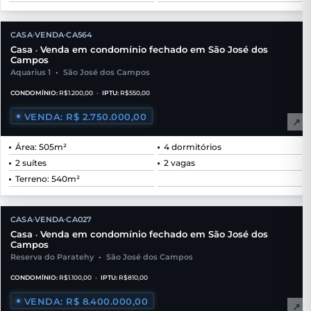
CASA
VENDA
CA564
•
•
Casa
Venda em condomínio fechado em São José dos
•
Campos
Aquarius 1
•
São José dos Campos
CONDOMÍNIO:
R$1.200,00
•
IPTU:
R$550,00
VENDA: R$ 2.750.000,00
↗
Área: 505m²
4 dormitórios
2 suítes
2 vagas
Terreno: 540m²
CASA
VENDA
CA027
•
•
Casa
Venda em condomínio fechado em São José dos
•
Campos
Reserva do Paratehy
•
São José dos Campos
CONDOMÍNIO:
R$1.100,00
•
IPTU:
R$810,00
VENDA: R$ 8.400.000,00
↗