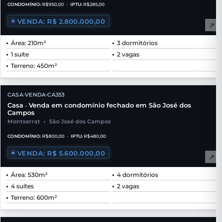
CONDOMÍNIO:
R$950,00
•
IPTU:
R$285,00
VENDA: R$ 2.800.000,00
↗
Área: 210m²
3 dormitórios
1 suíte
2 vagas
Terreno: 450m²
CASA
VENDA
CA353
•
•
Casa
Venda em condomínio fechado em São José dos
•
Campos
Montserrat
•
São José dos Campos
CONDOMÍNIO:
R$800,00
•
IPTU:
R$480,00
VENDA: R$ 5.600.000,00
↗
Área: 530m²
4 dormitórios
4 suítes
2 vagas
Terreno: 600m²