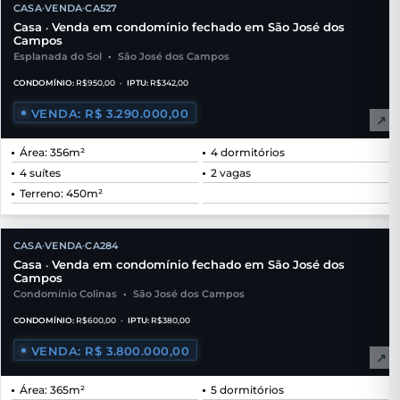
CASA
VENDA
CA527
•
•
Casa
Venda em condomínio fechado em São José dos
•
Campos
Esplanada do Sol
•
São José dos Campos
CONDOMÍNIO:
R$950,00
•
IPTU:
R$342,00
VENDA: R$ 3.290.000,00
↗
Área: 356m²
4 dormitórios
4 suítes
2 vagas
Terreno: 450m²
CASA
VENDA
CA284
•
•
Casa
Venda em condomínio fechado em São José dos
•
Campos
Condomínio Colinas
•
São José dos Campos
CONDOMÍNIO:
R$600,00
•
IPTU:
R$380,00
VENDA: R$ 3.800.000,00
↗
Área: 365m²
5 dormitórios