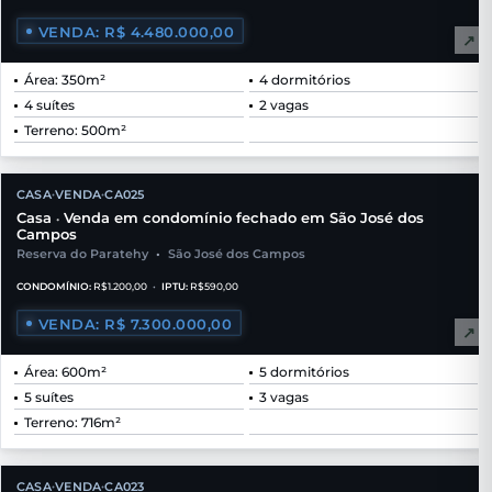
VENDA: R$ 4.480.000,00
↗
Área: 350m²
4 dormitórios
4 suítes
2 vagas
Terreno: 500m²
CASA
VENDA
CA025
•
•
Casa
Venda em condomínio fechado em São José dos
•
Campos
Reserva do Paratehy
•
São José dos Campos
CONDOMÍNIO:
R$1.200,00
•
IPTU:
R$590,00
VENDA: R$ 7.300.000,00
↗
Área: 600m²
5 dormitórios
5 suítes
3 vagas
Terreno: 716m²
CASA
VENDA
CA023
•
•