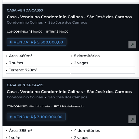
CASA
VENDA
CA350
•
•
Casa
Venda no Condomínio Colinas - São José dos Campos
•
Condomínio Colinas
•
São José dos Campos
CONDOMÍNIO:
R$700,00
•
IPTU:
R$440,00
VENDA: R$ 5.300.000,00
↗
Área: 460m²
5 dormitórios
3 suítes
2 vagas
Terreno: 720m²
CASA
VENDA
CA499
•
•
Casa
Venda no Condomínio Colinas - São José dos Campos
•
Condomínio Colinas
•
São José dos Campos
CONDOMÍNIO:
Não informado
•
IPTU:
Não informado
VENDA: R$ 3.100.000,00
↗
Área: 385m²
4 dormitórios
1 suíte
2 vagas