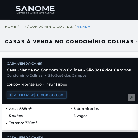
HOME
/
(...)
/
CONDOMÍNIO COLINAS
/
VENDA
CASAS À VENDA NO CONDOMÍNIO COLINAS 
CASA
VENDA
CA481
•
•
Casa
Venda no Condomínio Colinas - São José dos Campos
•
Condomínio Colinas
•
São José dos Campos
CONDOMÍNIO:
R$545,00
•
IPTU:
R$550,00
VENDA: R$ 6.000.000,00
↗
Área: 585m²
5 dormitórios
5 suítes
3 vagas
Terreno: 720m²
CASA
VENDA
CA434
•
•