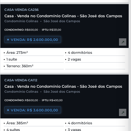
CASA
VENDA
CA256
•
•
Casa
Venda no Condomínio Colinas - São José dos Campos
•
Condomínio Colinas
•
São José dos Campos
CONDOMÍNIO:
R$600,00
•
IPTU:
R$331,00
VENDA: R$ 2.600.000,00
↗
Área: 273m²
4 dormitórios
1 suíte
2 vagas
Terreno: 360m²
CASA
VENDA
CA112
•
•
Casa
Venda no Condomínio Colinas - São José dos Campos
•
Condomínio Colinas
•
São José dos Campos
CONDOMÍNIO:
R$600,00
•
IPTU:
R$400,00
VENDA: R$ 3.600.000,00
↗
Área: 385m²
4 dormitórios
4 suítes
3 vagas