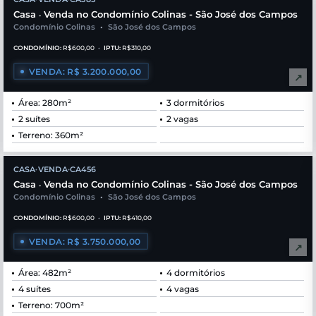
Casa
Venda no Condomínio Colinas - São José dos Campos
•
Condomínio Colinas
•
São José dos Campos
CONDOMÍNIO:
R$600,00
•
IPTU:
R$310,00
VENDA: R$ 3.200.000,00
↗
Área: 280m²
3 dormitórios
2 suítes
2 vagas
Terreno: 360m²
CASA
VENDA
CA456
•
•
Casa
Venda no Condomínio Colinas - São José dos Campos
•
Condomínio Colinas
•
São José dos Campos
CONDOMÍNIO:
R$600,00
•
IPTU:
R$410,00
VENDA: R$ 3.750.000,00
↗
Área: 482m²
4 dormitórios
4 suítes
4 vagas
Terreno: 700m²