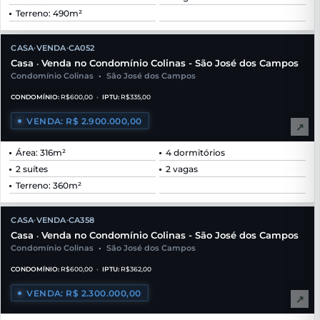
Terreno: 490m²
CASA
VENDA
CA052
•
•
Casa
Venda no Condomínio Colinas - São José dos Campos
•
Condomínio Colinas
•
São José dos Campos
CONDOMÍNIO:
R$600,00
•
IPTU:
R$335,00
VENDA: R$ 2.900.000,00
↗
Área: 316m²
4 dormitórios
2 suítes
2 vagas
Terreno: 360m²
CASA
VENDA
CA358
•
•
Casa
Venda no Condomínio Colinas - São José dos Campos
•
Condomínio Colinas
•
São José dos Campos
CONDOMÍNIO:
R$600,00
•
IPTU:
R$362,00
VENDA: R$ 2.300.000,00
↗