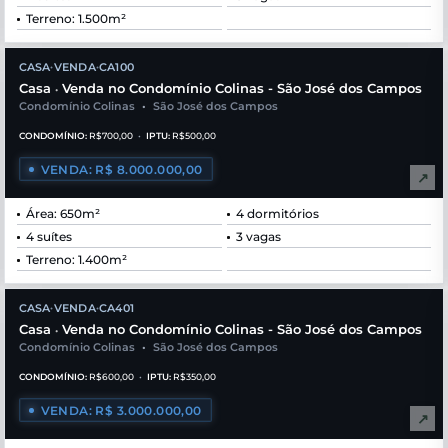
Terreno: 1.500m²
CASA
VENDA
CA100
•
•
Casa
Venda no Condomínio Colinas - São José dos Campos
•
Condomínio Colinas
•
São José dos Campos
CONDOMÍNIO:
R$700,00
•
IPTU:
R$500,00
VENDA: R$ 8.000.000,00
↗
Área: 650m²
4 dormitórios
4 suítes
3 vagas
Terreno: 1.400m²
CASA
VENDA
CA401
•
•
Casa
Venda no Condomínio Colinas - São José dos Campos
•
Condomínio Colinas
•
São José dos Campos
CONDOMÍNIO:
R$600,00
•
IPTU:
R$350,00
VENDA: R$ 3.000.000,00
↗