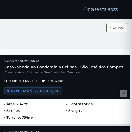
(12)99673-9033
FILTROS
CASA
VENDA
CA673
•
•
Casa
Venda no Condomínio Colinas - São José dos Campos
•
Condomínio Colinas
•
São José dos Campos
CONDOMÍNIO:
R$600,00
•
IPTU:
R$540,00
VENDA: R$ 5.790.000,00
↗
Área: 784m²
5 dormitórios
5 suítes
5 vagas
Terreno: 796m²
CASA
VENDA
CA377
•
•