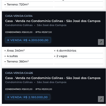
Terreno: 720m²
CASA
VENDA
CA104
•
•
Casa
Venda no Condomínio Colinas - São José dos Campos
•
Condomínio Colinas
•
São José dos Campos
CONDOMÍNIO:
R$600,00
•
IPTU:
R$367,00
VENDA: R$ 4.200.000,00
↗
Área: 340m²
4 dormitórios
4 suítes
2 vagas
Terreno: 360m²
CASA
VENDA
CA426
•
•
Casa
Venda no Condomínio Colinas - São José dos Campos
•
Condomínio Colinas
•
São José dos Campos
CONDOMÍNIO:
R$600,00
•
IPTU:
R$300,00
VENDA: R$ 2.180.000,00
↗