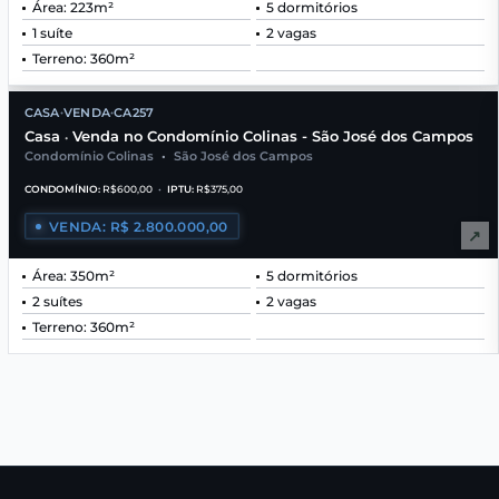
Área: 223m²
5 dormitórios
1 suíte
2 vagas
Terreno: 360m²
CASA
VENDA
CA257
•
•
Casa
Venda no Condomínio Colinas - São José dos Campos
•
Condomínio Colinas
•
São José dos Campos
CONDOMÍNIO:
R$600,00
•
IPTU:
R$375,00
VENDA: R$ 2.800.000,00
↗
Área: 350m²
5 dormitórios
2 suítes
2 vagas
Terreno: 360m²