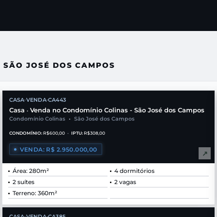
- SÃO JOSÉ DOS CAMPOS
CASA
VENDA
CA443
•
•
Casa
Venda no Condomínio Colinas - São José dos Campos
•
Condomínio Colinas
•
São José dos Campos
CONDOMÍNIO:
R$600,00
•
IPTU:
R$308,00
VENDA: R$ 2.950.000,00
↗
Área: 280m²
4 dormitórios
2 suítes
2 vagas
Terreno: 360m²
CASA
VENDA
CA385
•
•