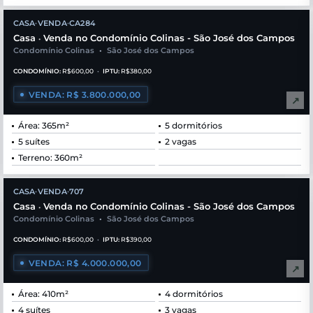
CASA
VENDA
CA284
•
•
Casa
Venda no Condomínio Colinas - São José dos Campos
•
Condomínio Colinas
•
São José dos Campos
CONDOMÍNIO:
R$600,00
•
IPTU:
R$380,00
VENDA: R$ 3.800.000,00
↗
Área: 365m²
5 dormitórios
5 suítes
2 vagas
Terreno: 360m²
CASA
VENDA
707
•
•
Casa
Venda no Condomínio Colinas - São José dos Campos
•
Condomínio Colinas
•
São José dos Campos
CONDOMÍNIO:
R$600,00
•
IPTU:
R$390,00
VENDA: R$ 4.000.000,00
↗
Área: 410m²
4 dormitórios
4 suítes
3 vagas