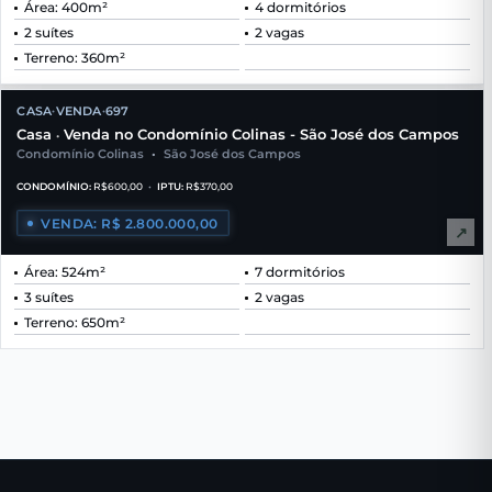
Área: 400m²
4 dormitórios
2 suítes
2 vagas
Terreno: 360m²
CASA
VENDA
697
•
•
Casa
Venda no Condomínio Colinas - São José dos Campos
•
Condomínio Colinas
•
São José dos Campos
CONDOMÍNIO:
R$600,00
•
IPTU:
R$370,00
VENDA: R$ 2.800.000,00
↗
Área: 524m²
7 dormitórios
3 suítes
2 vagas
Terreno: 650m²