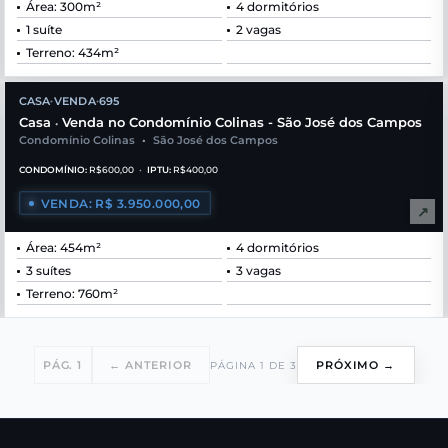
Área: 300m²
4 dormitórios
1 suíte
2 vagas
Terreno: 434m²
CASA
VENDA
695
•
•
Casa
Venda no Condomínio Colinas - São José dos Campos
•
Condomínio Colinas
•
São José dos Campos
CONDOMÍNIO:
R$600,00
•
IPTU:
R$400,00
VENDA: R$ 3.950.000,00
↗
Área: 454m²
4 dormitórios
3 suítes
3 vagas
Terreno: 760m²
PÁG. 1
← ANTERIOR
PRÓXIMO →
PÁGINA 1 DE 3