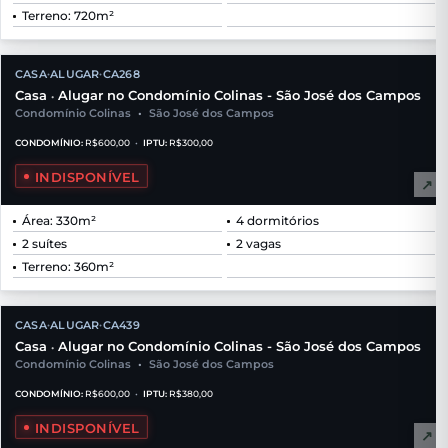
Terreno: 720m²
CASA
ALUGAR
CA268
•
•
Casa
Alugar no Condomínio Colinas - São José dos Campos
•
Condomínio Colinas
•
São José dos Campos
CONDOMÍNIO:
R$600,00
•
IPTU:
R$300,00
INDISPONÍVEL
↗
Área: 330m²
4 dormitórios
2 suítes
2 vagas
Terreno: 360m²
CASA
ALUGAR
CA439
•
•
Casa
Alugar no Condomínio Colinas - São José dos Campos
•
Condomínio Colinas
•
São José dos Campos
CONDOMÍNIO:
R$600,00
•
IPTU:
R$380,00
INDISPONÍVEL
↗