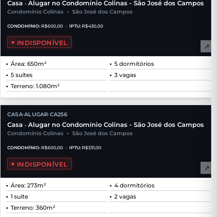
Casa
Alugar no Condomínio Colinas - São José dos Campos
•
Condomínio Colinas
•
São José dos Campos
CONDOMÍNIO:
R$600,00
•
IPTU:
R$430,00
INDISPONÍVEL
↗
Área: 650m²
5 dormitórios
5 suítes
3 vagas
Terreno: 1.080m²
CASA
ALUGAR
CA256
•
•
Casa
Alugar no Condomínio Colinas - São José dos Campos
•
Condomínio Colinas
•
São José dos Campos
CONDOMÍNIO:
R$600,00
•
IPTU:
R$331,00
INDISPONÍVEL
↗
Área: 273m²
4 dormitórios
1 suíte
2 vagas
Terreno: 360m²