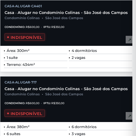
CASA
ALUGAR
CA401
•
•
Casa
Alugar no Condomínio Colinas - São José dos Campos
•
Condomínio Colinas
•
São José dos Campos
CONDOMÍNIO:
R$600,00
•
IPTU:
R$350,00
INDISPONÍVEL
↗
Área: 300m²
4 dormitórios
1 suíte
2 vagas
Terreno: 434m²
CASA
ALUGAR
717
•
•
Casa
Alugar no Condomínio Colinas - São José dos Campos
•
Condomínio Colinas
•
São José dos Campos
CONDOMÍNIO:
R$600,00
•
IPTU:
R$350,00
INDISPONÍVEL
↗
Área: 380m²
6 dormitórios
6 suítes
3 vagas