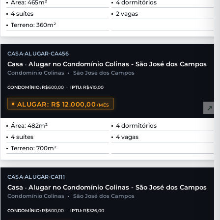
Área: 465m²
4 dormitórios
4 suítes
2 vagas
Terreno: 360m²
CASA
ALUGAR
CA456
•
•
Casa
Alugar no Condomínio Colinas - São José dos Campos
•
Condomínio Colinas
•
São José dos Campos
CONDOMÍNIO:
R$600,00
•
IPTU:
R$410,00
ALUGAR: R$ 12.000,00
/MÊS
↗
Área: 482m²
4 dormitórios
4 suítes
4 vagas
Terreno: 700m²
CASA
ALUGAR
CA111
•
•
Casa
Alugar no Condomínio Colinas - São José dos Campos
•
Condomínio Colinas
•
São José dos Campos
CONDOMÍNIO:
R$600,00
•
IPTU:
R$326,00