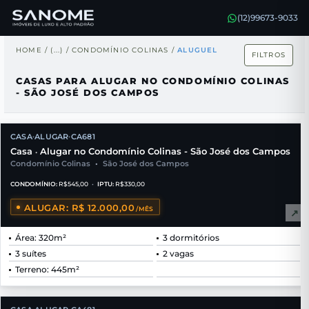
(12)99673-9033
HOME
/
(...)
/
CONDOMÍNIO COLINAS
/
ALUGUEL
FILTROS
CASAS PARA ALUGAR NO CONDOMÍNIO COLINAS
- SÃO JOSÉ DOS CAMPOS
CASA
ALUGAR
CA681
•
•
Casa
Alugar no Condomínio Colinas - São José dos Campos
•
Condomínio Colinas
•
São José dos Campos
CONDOMÍNIO:
R$545,00
•
IPTU:
R$330,00
ALUGAR: R$ 12.000,00
/MÊS
↗
Área: 320m²
3 dormitórios
3 suítes
2 vagas
Terreno: 445m²