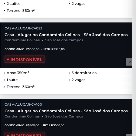
2 suítes
2 vagas
Terreno: 360m²
CASA
ALUGAR
CA053
•
•
Casa
Alugar no Condomínio Colinas - São José dos Campos
•
Condomínio Colinas
•
São José dos Campos
CONDOMÍNIO:
R$600,00
•
IPTU:
R$390,00
INDISPONÍVEL
↗
Área: 350m²
3 dormitórios
1 suíte
2 vagas
Terreno: 360m²
CASA
ALUGAR
CA100
•
•
Casa
Alugar no Condomínio Colinas - São José dos Campos
•
Condomínio Colinas
•
São José dos Campos
CONDOMÍNIO:
R$700,00
•
IPTU:
R$500,00
INDISPONÍVEL