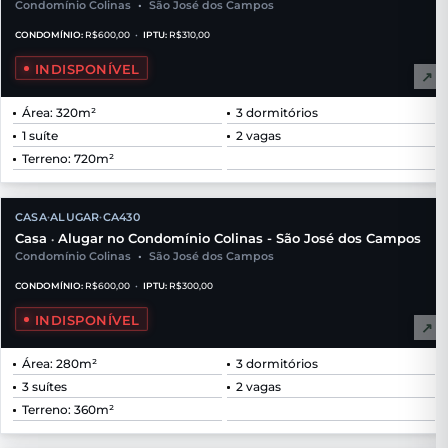
Condomínio Colinas
•
São José dos Campos
CONDOMÍNIO:
R$600,00
•
IPTU:
R$310,00
INDISPONÍVEL
↗
Área: 320m²
3 dormitórios
1 suíte
2 vagas
Terreno: 720m²
CASA
ALUGAR
CA430
•
•
Casa
Alugar no Condomínio Colinas - São José dos Campos
•
Condomínio Colinas
•
São José dos Campos
CONDOMÍNIO:
R$600,00
•
IPTU:
R$300,00
INDISPONÍVEL
↗
Área: 280m²
3 dormitórios
3 suítes
2 vagas
Terreno: 360m²