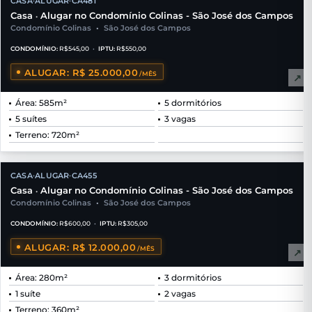
CASA
ALUGAR
CA481
•
•
Casa
Alugar no Condomínio Colinas - São José dos Campos
•
Condomínio Colinas
•
São José dos Campos
CONDOMÍNIO:
R$545,00
•
IPTU:
R$550,00
ALUGAR: R$ 25.000,00
/MÊS
↗
Área: 585m²
5 dormitórios
5 suítes
3 vagas
Terreno: 720m²
CASA
ALUGAR
CA455
•
•
Casa
Alugar no Condomínio Colinas - São José dos Campos
•
Condomínio Colinas
•
São José dos Campos
CONDOMÍNIO:
R$600,00
•
IPTU:
R$305,00
ALUGAR: R$ 12.000,00
/MÊS
↗
Área: 280m²
3 dormitórios
1 suíte
2 vagas
Terreno: 360m²