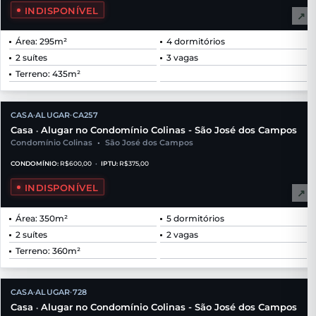
INDISPONÍVEL
↗
Área: 295m²
4 dormitórios
2 suítes
3 vagas
Terreno: 435m²
CASA
ALUGAR
CA257
•
•
Casa
Alugar no Condomínio Colinas - São José dos Campos
•
Condomínio Colinas
•
São José dos Campos
CONDOMÍNIO:
R$600,00
•
IPTU:
R$375,00
INDISPONÍVEL
↗
Área: 350m²
5 dormitórios
2 suítes
2 vagas
Terreno: 360m²
CASA
ALUGAR
728
•
•
Casa
Alugar no Condomínio Colinas - São José dos Campos
•