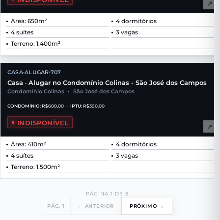
↗
Área: 650m²
4 dormitórios
4 suítes
3 vagas
Terreno: 1.400m²
CASA
ALUGAR
707
•
•
Casa
Alugar no Condomínio Colinas - São José dos Campos
•
Condomínio Colinas
•
São José dos Campos
CONDOMÍNIO:
R$600,00
•
IPTU:
R$390,00
INDISPONÍVEL
↗
Área: 410m²
4 dormitórios
4 suítes
3 vagas
Terreno: 1.500m²
PÁGINA 1 DE 3
PÁG. 1
← ANTERIOR
PRÓXIMO →