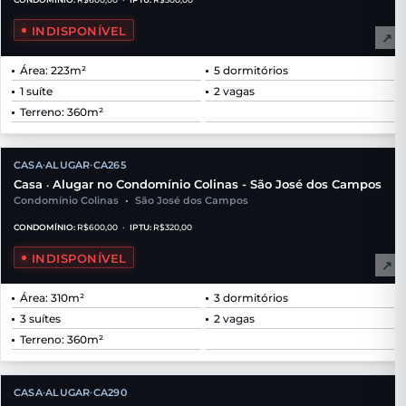
INDISPONÍVEL
↗
Área: 223m²
5 dormitórios
1 suíte
2 vagas
Terreno: 360m²
CASA
ALUGAR
CA265
•
•
Casa
Alugar no Condomínio Colinas - São José dos Campos
•
Condomínio Colinas
•
São José dos Campos
CONDOMÍNIO:
R$600,00
•
IPTU:
R$320,00
INDISPONÍVEL
↗
Área: 310m²
3 dormitórios
3 suítes
2 vagas
Terreno: 360m²
CASA
ALUGAR
CA290
•
•