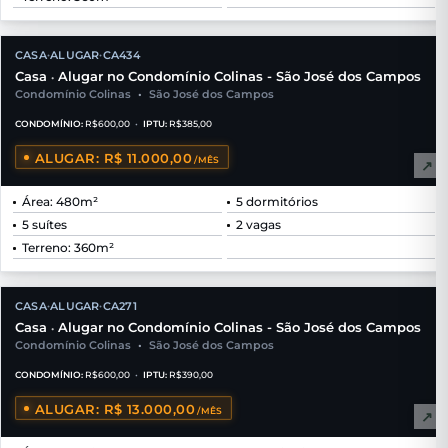
★
CASA
ALUGAR
CA434
•
•
EXCLUSIVIDADE
Casa
Alugar no Condomínio Colinas - São José dos Campos
•
Condomínio Colinas
•
São José dos Campos
CONDOMÍNIO:
R$600,00
•
IPTU:
R$385,00
ALUGAR: R$ 11.000,00
/MÊS
↗
Área: 480m²
5 dormitórios
5 suítes
2 vagas
Terreno: 360m²
CASA
ALUGAR
CA271
•
•
Casa
Alugar no Condomínio Colinas - São José dos Campos
•
Condomínio Colinas
•
São José dos Campos
CONDOMÍNIO:
R$600,00
•
IPTU:
R$390,00
ALUGAR: R$ 13.000,00
/MÊS
↗