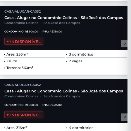
CASA
ALUGAR
CA032
•
•
Casa
Alugar no Condomínio Colinas - São José dos Campos
•
Condomínio Colinas
•
São José dos Campos
CONDOMÍNIO:
R$600,00
•
IPTU:
R$350,00
INDISPONÍVEL
↗
Área: 256m²
3 dormitórios
1 suíte
2 vagas
Terreno: 360m²
CASA
ALUGAR
CA052
•
•
Casa
Alugar no Condomínio Colinas - São José dos Campos
•
Condomínio Colinas
•
São José dos Campos
CONDOMÍNIO:
R$600,00
•
IPTU:
R$335,00
INDISPONÍVEL
↗
Área: 316m²
4 dormitórios