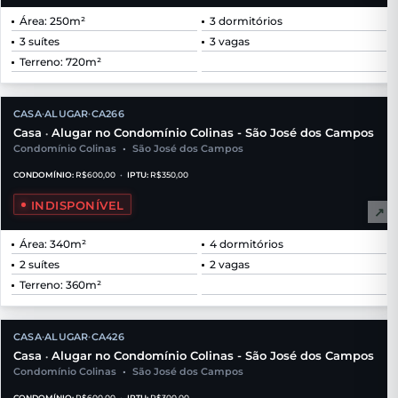
Área: 250m²
3 dormitórios
3 suítes
3 vagas
Terreno: 720m²
CASA
ALUGAR
CA266
•
•
Casa
Alugar no Condomínio Colinas - São José dos Campos
•
Condomínio Colinas
•
São José dos Campos
CONDOMÍNIO:
R$600,00
•
IPTU:
R$350,00
INDISPONÍVEL
↗
Área: 340m²
4 dormitórios
2 suítes
2 vagas
Terreno: 360m²
CASA
ALUGAR
CA426
•
•
Casa
Alugar no Condomínio Colinas - São José dos Campos
•
Condomínio Colinas
•
São José dos Campos
CONDOMÍNIO:
R$600,00
•
IPTU:
R$300,00