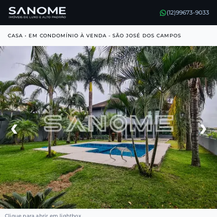
(12)99673-9033
CASA • EM CONDOMÍNIO À VENDA - SÃO JOSÉ DOS CAMPOS
‹
›
Clique para abrir em lightbox