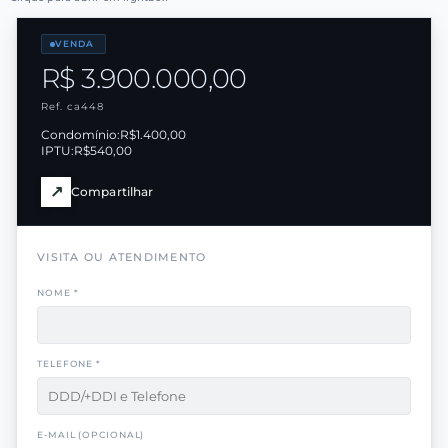
VENDA
R$ 3.900.000,00
Ref. ca448
Condomínio:
R$1.400,00
IPTU:
R$540,00
↗
Compartilhar
VISITA OU ATENDIMENTO
NOME *
TELEFONE *
E-MAIL (OPCIONAL)