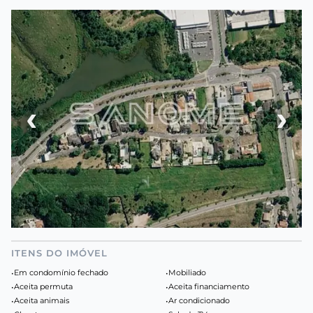
‹
›
ITENS DO IMÓVEL
•
Em condomínio fechado
•
Mobiliado
•
Aceita permuta
•
Aceita financiamento
•
Aceita animais
•
Ar condicionado