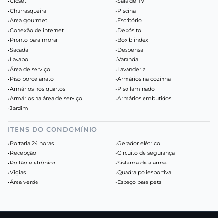
•
Closet
•
Sala de TV
•
Churrasqueira
•
Piscina
•
Área gourmet
•
Escritório
•
Conexão de internet
•
Depósito
•
Pronto para morar
•
Box blindex
•
Sacada
•
Despensa
•
Lavabo
•
Varanda
•
Área de serviço
•
Lavanderia
•
Piso porcelanato
•
Armários na cozinha
•
Armários nos quartos
•
Piso laminado
•
Armários na área de serviço
•
Armários embutidos
•
Jardim
ITENS DO CONDOMÍNIO
•
Portaria 24 horas
•
Gerador elétrico
•
Recepção
•
Circuito de segurança
•
Portão eletrônico
•
Sistema de alarme
•
Vigias
•
Quadra poliesportiva
•
Área verde
•
Espaço para pets