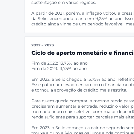
sustentação em várias regiões.
A partir de 2021, porém, a inflação voltou a press
da Selic, encerrando o ano em 9,25% ao ano. Is
crédito ainda vinha de um período favorável, mas
2022 – 2023
Ciclo de aperto monetário e finan
Fim de 2022: 13,75% ao ano
Fim de 2023: 11,75% ao ano
Em 2022, a Selic chegou a 13,75% ao ano, refletin
Esse patamar elevado encareceu o financiamento 
e tornou a aprovação de crédito mais restrita.
Para quem queria comprar, a mesma renda pass
precisaram aumentar a entrada, reduzir o valor 
mercado ficou mais seletivo, com maior depend
renda suficiente para suportar parcelas mais alta
Em 2023, a Selic começou a cair no segundo sem
trouxe algum alívio, mas os juros ainda contin