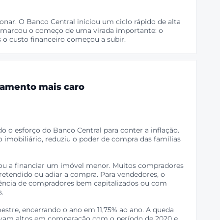
ionar. O Banco Central iniciou um ciclo rápido de alta
so marcou o começo de uma virada importante: o
 o custo financeiro começou a subir.
ciamento mais caro
do o esforço do Banco Central para conter a inflação.
imobiliário, reduziu o poder de compra das famílias
ou a financiar um imóvel menor. Muitos compradores
pretendido ou adiar a compra. Para vendedores, o
ência de compradores bem capitalizados ou com
s.
estre, encerrando o ano em 11,75% ao ano. A queda
uavam altos em comparação com o período de 2020 e