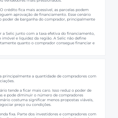
u vendedores mais pressionados.
. O crédito fica mais acessível, as parcelas podem
eguem aprovação de financiamento. Esse cenário
o poder de barganha do comprador, principalmente
a Selic junto com a taxa efetiva do financiamento,
o imóvel e liquidez da região. A Selic não define
iretamente quanto o comprador consegue financiar e
eta principalmente a quantidade de compradores com
ciações.
ário tende a ficar mais caro. Isso reduz o poder de
las e pode diminuir o número de compradores
enário costuma significar menos propostas viáveis,
egociar preço ou condições.
enda fixa. Parte dos investidores e compradores com