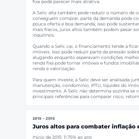
fixa pode parecer mais atrativa.
A Selic alta também pode reduzir o número de 
conseguem comprar, parte da demanda pode con
pouca oferta e boa demanda, isso pode sustenta
mais fracos, juros altos também podem pesar s
inquilinos.
Quando a Selic cai, o financiamento tende a fic
imóveis. Isso pode reduzir parte da pressão sobr
alugando enquanto esperavam condições melhor
renda fixa pode tornar imóveis e fundos imobiliá
renda e valorização.
Para quem investe, a Selic deve ser analisada jun
manutenção, condomínio, IPTU, liquidez do imóvel
investimento. A Selic não determina sozinha se 
principais referências para comparar risco, retor
2015 – 2016
Juros altos para combater inflação
Início de 2015: 11,75% ao ano