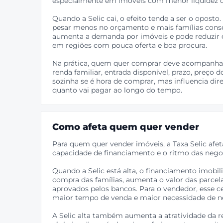
especialmente em imóveis com menor liquidez o
Quando a Selic cai, o efeito tende a ser o oposto
pesar menos no orçamento e mais famílias cons
aumenta a demanda por imóveis e pode reduzir 
em regiões com pouca oferta e boa procura.
Na prática, quem quer comprar deve acompanhar 
renda familiar, entrada disponível, prazo, preço d
sozinha se é hora de comprar, mas influencia d
quanto vai pagar ao longo do tempo.
Como afeta quem quer vender
Para quem quer vender imóveis, a Taxa Selic af
capacidade de financiamento e o ritmo das nego
Quando a Selic está alta, o financiamento imobili
compra das famílias, aumenta o valor das parce
aprovados pelos bancos. Para o vendedor, esse c
maior tempo de venda e maior necessidade de n
A Selic alta também aumenta a atratividade da r