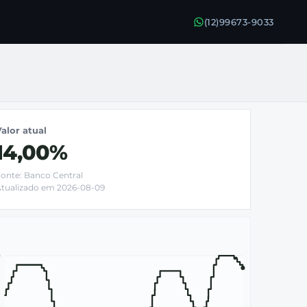
(12)99673-9033
alor atual
14,00%
onte: Banco Central
tualizado em 2026-08-09
9