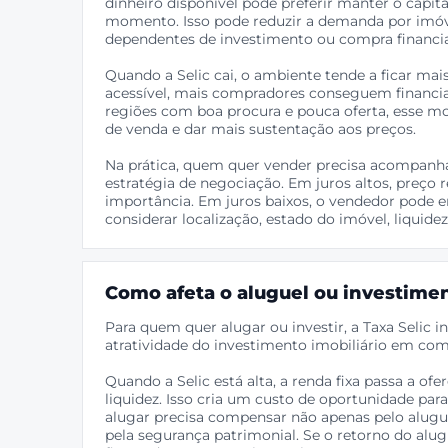
dinheiro disponível pode preferir manter o capi
momento. Isso pode reduzir a demanda por imó
dependentes de investimento ou compra financi
Quando a Selic cai, o ambiente tende a ficar mais
acessível, mais compradores conseguem financi
regiões com boa procura e pouca oferta, esse m
de venda e dar mais sustentação aos preços.
Na prática, quem quer vender precisa acompanhar 
estratégia de negociação. Em juros altos, preço 
importância. Em juros baixos, o vendedor pode
considerar localização, estado do imóvel, liqui
Como afeta o aluguel ou investime
Para quem quer alugar ou investir, a Taxa Selic 
atratividade do investimento imobiliário em co
Quando a Selic está alta, a renda fixa passa a o
liquidez. Isso cria um custo de oportunidade par
alugar precisa compensar não apenas pelo alugu
pela segurança patrimonial. Se o retorno do alug