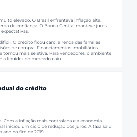
muito elevado. O Brasil enfrentava inflação alta,
perda de confiança. O Banco Central manteve juros
 expectativas.
fícil. O crédito ficou caro, a renda das famílias
sões de compra. Financiamentos imobiliários
e tornou mais seletiva. Para vendedores, o ambiente
ue a liquidez do mercado caiu.
adual do crédito
iva. Com a inflação mais controlada e a economia
l iniciou um ciclo de redução dos juros. A taxa saiu
o ano no fim de 2019.