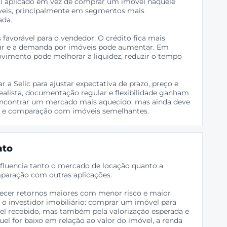
tal aplicado em vez de comprar um imóvel naquele
veis, principalmente em segmentos mais
ada.
 favorável para o vendedor. O crédito fica mais
ar e a demanda por imóveis pode aumentar. Em
ovimento pode melhorar a liquidez, reduzir o tempo
a Selic para ajustar expectativa de prazo, preço e
realista, documentação regular e flexibilidade ganham
 encontrar um mercado mais aquecido, mas ainda deve
dez e comparação com imóveis semelhantes.
nto
influencia tanto o mercado de locação quanto a
mparação com outras aplicações.
ferecer retornos maiores com menor risco e maior
a o investidor imobiliário: comprar um imóvel para
el recebido, mas também pela valorização esperada e
uel for baixo em relação ao valor do imóvel, a renda