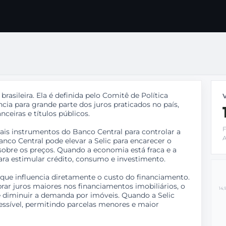
brasileira. Ela é definida pelo Comitê de Política
V
ia para grande parte dos juros praticados no país,
nceiras e títulos públicos.
F
pais instrumentos do Banco Central para controlar a
A
anco Central pode elevar a Selic para encarecer o
sobre os preços. Quando a economia está fraca e a
para estimular crédito, consumo e investimento.
rque influencia diretamente o custo do financiamento.
rar juros maiores nos financiamentos imobiliários, o
14,
e diminuir a demanda por imóveis. Quando a Selic
cessível, permitindo parcelas menores e maior