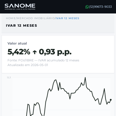
(12)99673-9033
HOME
/
MERCADO IMOBILIÁRIO
/
IVAR 12 MESES
IVAR 12 MESES
Valor atual
5,42% ↑ 0,93 p.p.
Fonte: FGV/IBRE — IVAR acumulado 12 meses
Atualizado em 2026-05-01
12,3