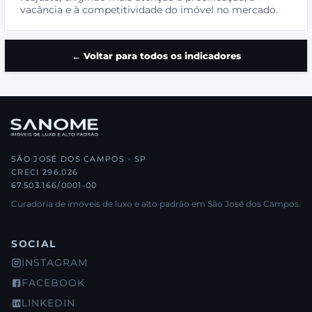
vacância e à competitividade do imóvel no mercado.
← Voltar para todos os indicadores
SÃO JOSÉ DOS CAMPOS - SP
CRECI 296.026
67.503.166/0001-00
Curadoria de imóveis de luxo e alto padrão em São José dos Campos.
SOCIAL
INSTAGRAM
FACEBOOK
LINKEDIN