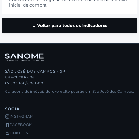
inicial de compra.
← Voltar para todos os indicadores
SÃO JOSÉ DOS CAMPOS - SP
CRECI 296.026
67.503.166/0001-00
Curadoria de imóveis de luxo e alto padrão em São José dos Campos.
SOCIAL
INSTAGRAM
FACEBOOK
LINKEDIN