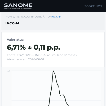
SOBRE NÓS
HOME
/
MERCADO IMOBILIÁRIO
/
INCC-M
INCC-M
Valor atual
6,71% ↓ 0,11 p.p.
Fonte: FGV/IBRE — INCC-M acumulado 12 meses
Atualizado em 2026-06-01
17,3