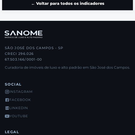
← Voltar para todos os indicadores
SÃO JOSÉ DOS CAMPOS - SP
CRECI 296.026
67.503.166/0001-00
Curadoria de imóveis de luxo e alto padrão em São José dos Campos.
SOCIAL
INSTAGRAM
FACEBOOK
LINKEDIN
YOUTUBE
LEGAL