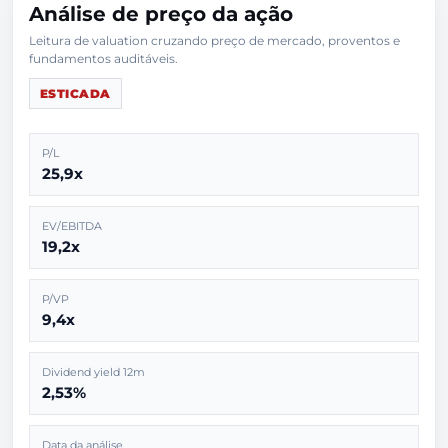
Análise de preço da ação
Leitura de valuation cruzando preço de mercado, proventos e
ESTICADA
P/L
25,9x
EV/EBITDA
19,2x
P/VP
9,4x
Dividend yield 12m
2,53%
Data da análise