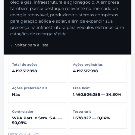
óleo e gás, infraestrutura e agronegócio. A empresa
também possui destaque relevante no mercado de
energia renovável, produzindo sistemas complexos
para geração eólica e solar, além de expandir sua
presença na infraestrutura para veículos elétricos com
estações de recarga rápida.
← Voltar para a lista
Total de ações
Ações ordinárias
4.197.317.998
4.197.317.998
Ações preferenciais
Free float
Não
1.460.506.056 — 34,80%
Controlador
Tesouraria
WPA Part. e Serv. S.A. —
1.678.927 — 0,04%
50,09%
Data: 2026-05-29