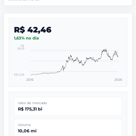
R$ 42,46
1,63% no dia
R$
58,55
R$ 5,08
2016
2026
Valor de mercado
R$ 175,31 bi
Volume
10,06 mi