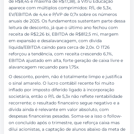
de R$8,45 e máxima de R$17,38), a Vitru Educação
aparece com múltiplos comprimidos: P/L de 5,3x,
EV/EBITDA de 4,4x e P/VP de 0,7x sobre os números
anuais de 2025. Os fundamentos sustentam parte dessa
leitura de desconto, já que o último ano fechou com
receita de R$2,26 bi, EBITDA de R$812,5 mi, margem
em expansão e desalavancagem, com dívida
líquida/EBITDA caindo para cerca de 2,0x. O 1T26
reforçou a tendência, com receita crescendo 6,1%,
EBITDA ajustado em alta, forte geração de caixa livre e
alavancagem recuando para 1,75x.
O desconto, porém, não é totalmente limpo e justifica
o sinal amarelo. O lucro contábil recente foi muito
inflado por imposto diferido ligado à incorporação
societária, então o P/L de 5,3x não reflete rentabilidade
recorrente; o resultado financeiro segue negativo e a
dívida ainda é relevante em valor absoluto, com
despesas financeiras pesadas. Soma-se a isso o follow-
on concluído após o trimestre, que reforça caixa mas
dilui acionistas, a captação de alunos abaixo da meta de