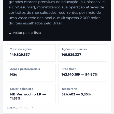
grandes marcas premium de educação (a Uniasselvi e
a UniCesumar), monetizando sua operação através de
contratos de mensalidades recorrentes por meio de
uma vasta rede nacional que ultrapassa 2.000 polos
digitais espalhados pelo Brasil.
← Voltar para a lista
Total de ações
Ações ordinárias
149.829.337
149.829.337
Ações preferenciais
Free float
Não
142.140.169 — 94,87%
Maior acionista
Tesouraria
NB Verrocchio LP —
524.403 — 0,35%
11,63%
Data: 2026-05-27