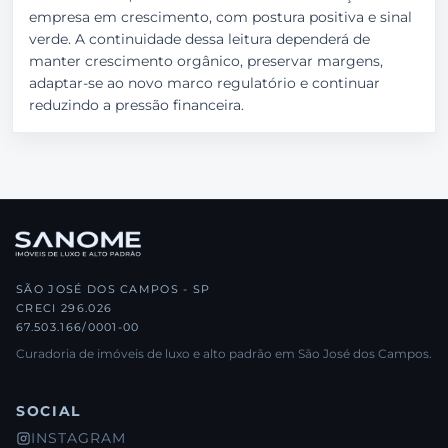
empresa em crescimento, com postura positiva e sinal
verde. A continuidade dessa leitura dependerá de
manter crescimento orgânico, preservar margens,
adaptar-se ao novo marco regulatório e continuar
reduzindo a pressão financeira.
SÃO JOSÉ DOS CAMPOS - SP
CRECI 296.026
67.503.166/0001-00
Curadoria de imóveis de luxo e alto padrão em São José dos Campos.
SOCIAL
INSTAGRAM