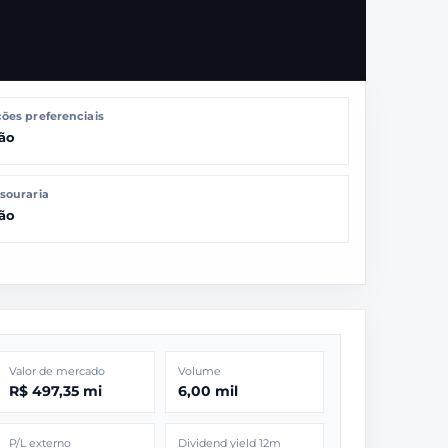
ões preferenciais
ão
souraria
ão
Valor de mercado
Volume
R$ 497,35 mi
6,00 mil
P/L externo
Dividend yield 12m