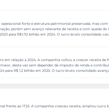
 operacional forte e estrutura patrimonial preservada, mas com 
ação, porém sem avanço relevante de receita e com queda do luc
 2023 para R$1,112 bilhão em 2024. O lucro bruto consolidado ca
o em relação a 2024. A companhia voltou a crescer receita de f
 maior, desta vez sem depender de imposto de renda e contribuição
2024 para R$ 1,2 bilhão em 2025. O lucro bruto consolidado avan
al frente ao 1T25. A companhia cresceu receita, ampliou lucro br