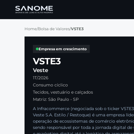
Home
/
Bolsa de Valores
/
VSTE3
Empresa em crescimento
VSTE3
Veste
1T/2026
Consumo cíclico
Tecidos, vestuário e calçados
Matriz: São Paulo - SP
A Infracommerce (negociada sob o ticker VSTE3
Veste S.A. Estilo / Restoque) é uma empresa líd
operação de ecossistemas de comércio eletrôni
sendo responsável por toda a jornada digital d
e marketing digital até a logística de armazen