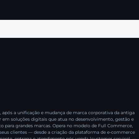
, após a unificação e mudança de marca corporativa da antiga
er em soluções digitais que atua no desenvolvimento, gestão e
co para grandes marcas. Opera no modelo de Full Commerce,
e seus clientes — desde a criação da plataforma de e-commerce
amento, entrega e atendimento pós-venda (customer service) —,