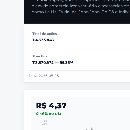
além de comercializar vestuário e acessórios de
como Le Lis, Dudalina, John John, Bo.Bô e Indivi
Total de ações
114.333.843
Free float
113.570.972 — 99,33%
Data: 2026-05-28
R$ 4,37
0,46% no dia
R$
46,30