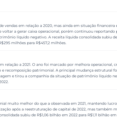
de vendas em relação a 2020, mas ainda em situação financeira 
e voltar a gerar caixa operacional, porém continuou reportando p
rimônio líquido negativo. A receita líquida consolidada subiu
R$295 milhões para R$457,2 milhões.
 relação a 2021. O ano foi marcado por melhora operacional, cr
o e recomposição patrimonial. A principal mudança estrutural fo
agem e tirou a companhia da situação de patrimônio líquido neg
2022.
ial muito melhor do que a observada em 2021, mantendo lucro lí
ilização após a reestruturação de capital de 2022, mas também 
a consolidada subiu de R$1,06 bilhão em 2022 para R$1,11 bilhão 