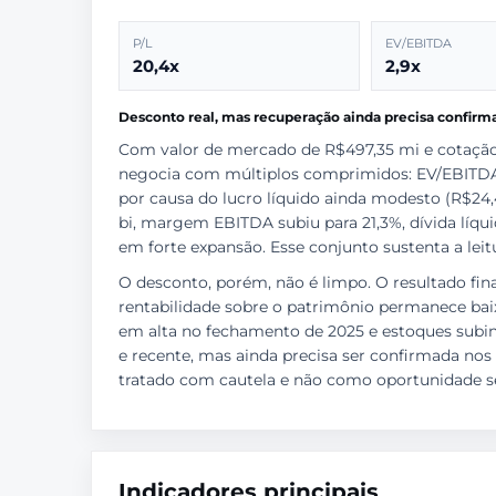
P/L
EV/EBITDA
20,4x
2,9x
Desconto real, mas recuperação ainda precisa confirm
Com valor de mercado de R$497,35 mi e cotação 
negocia com múltiplos comprimidos: EV/EBITDA de 
por causa do lucro líquido ainda modesto (R$24,
bi, margem EBITDA subiu para 21,3%, dívida líqui
em forte expansão. Esse conjunto sustenta a leit
O desconto, porém, não é limpo. O resultado fin
rentabilidade sobre o patrimônio permanece baixa
em alta no fechamento de 2025 e estoques subind
e recente, mas ainda precisa ser confirmada nos 
tratado com cautela e não como oportunidade s
Indicadores principais