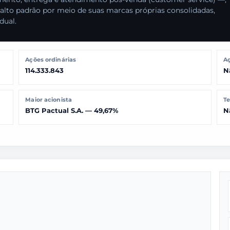
 alto padrão por meio de suas marcas próprias consolidadas,
dual.
Ações ordinárias
Aç
114.333.843
N
Maior acionista
Te
BTG Pactual S.A. — 49,67%
N