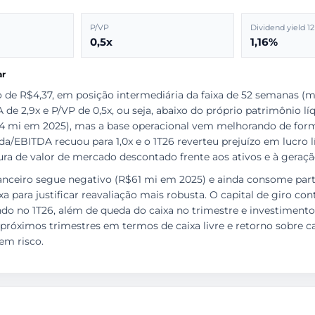
P/VP
Dividend yield 1
0,5x
1,16%
ar
de R$4,37, em posição intermediária da faixa de 52 semanas (m
2,9x e P/VP de 0,5x, ou seja, abaixo do próprio patrimônio líqu
4 mi em 2025), mas a base operacional vem melhorando de forma
da/EBITDA recuou para 1,0x e o 1T26 reverteu prejuízo em lucro 
ura de valor de mercado descontado frente aos ativos e à geraçã
anceiro segue negativo (R$61 mi em 2025) e ainda consome parte
 para justificar reavaliação mais robusta. O capital de giro co
o no 1T26, além de queda do caixa no trimestre e investimentos
próximos trimestres em termos de caixa livre e retorno sobre ca
em risco.