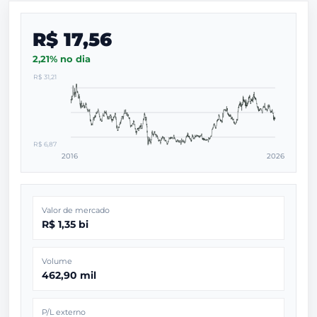
R$ 17,56
2,21% no dia
R$ 31,21
R$ 6,87
2016
2026
Valor de mercado
R$ 1,35 bi
Volume
462,90 mil
P/L externo