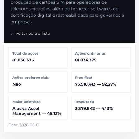
produção de cartões SIM para operadoras de
telecomunicações, além de fornecer softwares de
certificação digital e rastreabilidade para governos e
empresas.
← Voltar para a lista
Total de ações
Ações ordinárias
81.836.375
81.836.375
Ações preferenciais
Free float
Não
75.510.413 — 92,27%
Maior acionista
Tesouraria
Alaska Asset
3.379.842 — 4,13%
Management — 45,13%
Data: 2026-06-01