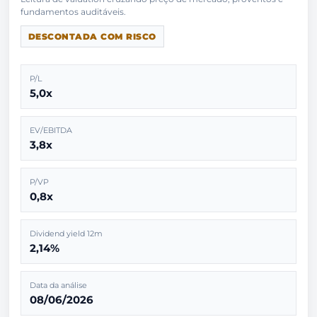
DESCONTADA COM RISCO
P/L
5,0x
EV/EBITDA
3,8x
P/VP
0,8x
Dividend yield 12m
2,14%
Data da análise
08/06/2026