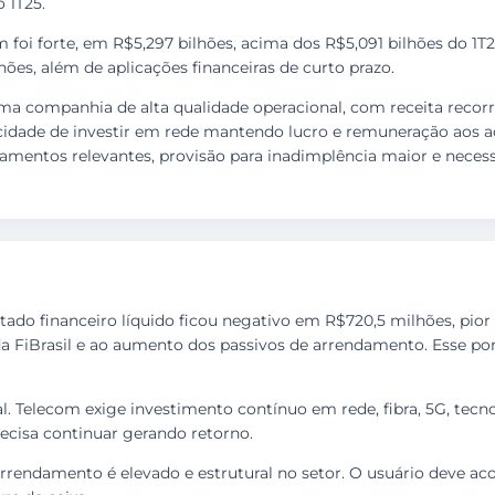
o 1T25.
m foi forte, em R$5,297 bilhões, acima dos R$5,091 bilhões do 
hões, além de aplicações financeiras de curto prazo.
uma companhia de alta qualidade operacional, com receita recorr
acidade de investir em rede mantendo lucro e remuneração aos a
damentos relevantes, provisão para inadimplência maior e neces
ultado financeiro líquido ficou negativo em R$720,5 milhões, pio
a FiBrasil e ao aumento dos passivos de arrendamento. Esse po
l. Telecom exige investimento contínuo em rede, fibra, 5G, tec
recisa continuar gerando retorno.
arrendamento é elevado e estrutural no setor. O usuário deve ac