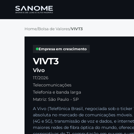
Home
/
Bolsa de Valores
/
VIVT3
Empresa em crescimento
VIVT3
Vivo
1T/2026
Telecomunicações
Telefonia e banda larga
Matriz: São Paulo - SP
A Vivo (Telefônica Brasil, negociada sob o ticke
absoluta no mercado de comunicações móveis. A
(4G e 5G), transmissão de voz e dados, e interne
maiores redes de fibra óptica do mundo, oferec
corporativas de TI, computação em nuvem e um e