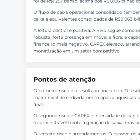
foi de R$1,257 bilhão, acima dos R$1,056 bilhão d
O fluxo de caixa operacional consolidado també
caixa e equivalentes consolidados de R$9,063 bil
A leitura central é positiva. A Vivo segue como 
robusta, forte presença em móvel e fibra, e cap
financeiro mais negativo, CAPEX elevado, arren
monetização em um setor competitivo.
Pontos de atenção
O primeiro risco é o resultado financeiro. O res
maior nível de endividamento após a aquisição d
final.
O segundo risco é CAPEX e intensidade de capita
é administrável frente à geração de caixa, mas p
O terceiro risco é arrendamentos. O passivo de 