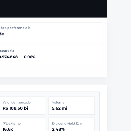
ões preferenciais
ão
souraria
0.974.848 — 0,96%
Valor de mercado
Volume
R$ 108,50 bi
5,62 mi
P/L externo
Dividend yield 12m
16,6x
2,48%