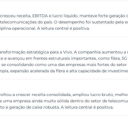
cresceu receita, EBITDA e lucro líquido, manteve forte geração 
elecomunicações do país. O desempenho foi sustentado pela expa
plina operacional. A leitura central é positiva.
ansformação estratégica para a Vivo. A companhia aumentou a r
e e avançou em frentes estruturais importantes, como fibra, 5G 
nuou se consolidando como uma das empresas mais fortes do seto
mpla, expansão acelerada da fibra e alta capacidade de investime
voltou a crescer receita consolidada, ampliou lucro bruto, melh
 uma empresa ainda muito sólida dentro do setor de telecomun
o e geração de caixa robusta. A leitura central é positiva.