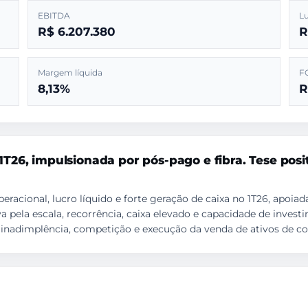
EBITDA
Lu
R$ 6.207.380
R
Margem líquida
F
8,13%
R
 1T26, impulsionada por pós-pago e fibra. Tese posi
eracional, lucro líquido e forte geração de caixa no 1T26, apoiad
va pela escala, recorrência, caixa elevado e capacidade de inves
inadimplência, competição e execução da venda de ativos de co