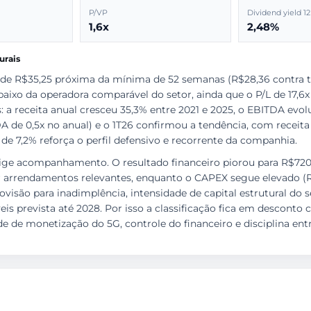
P/VP
Dividend yield 1
1,6x
2,48%
urais
de R$35,25 próxima da mínima de 52 semanas (R$28,36 contra to
xo da operadora comparável do setor, ainda que o P/L de 17,6x f
 a receita anual cresceu 35,3% entre 2021 e 2025, o EBITDA evo
 de 0,5x no anual) e o 1T26 confirmou a tendência, com receita +
 de 7,2% reforça o perfil defensivo e recorrente da companhia.
ige acompanhamento. O resultado financeiro piorou para R$720,
r arrendamentos relevantes, enquanto o CAPEX segue elevado (R
são para inadimplência, intensidade de capital estrutural do s
eis prevista até 2028. Por isso a classificação fica em descont
 de monetização do 5G, controle do financeiro e disciplina entre