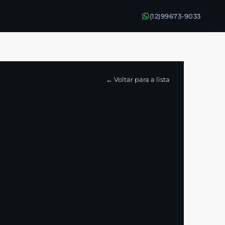
(12)99673-9033
← Voltar para a lista