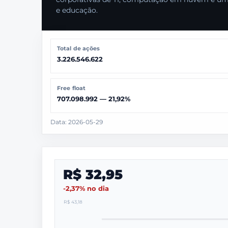
e educação.
Total de ações
3.226.546.622
Free float
707.098.992 — 21,92%
Data: 2026-05-29
R$ 32,95
-2,37% no dia
R$ 43,18