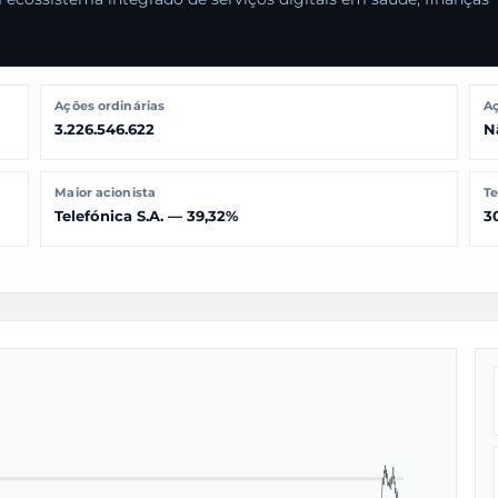
Ações ordinárias
Aç
3.226.546.622
N
Maior acionista
Te
Telefónica S.A. — 39,32%
3