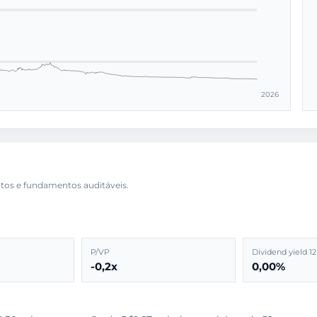
2026
P/VP
Dividend yield 1
-0,2x
0,00%