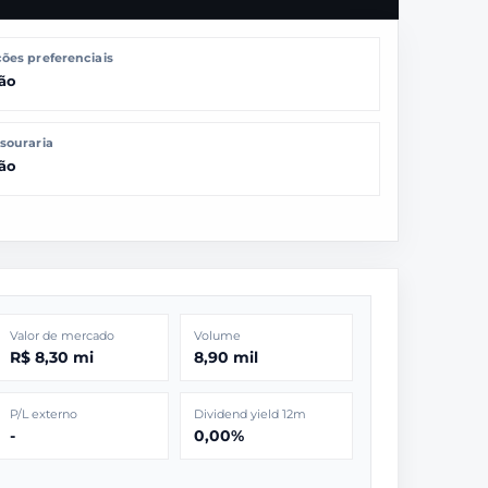
ões preferenciais
ão
souraria
ão
Valor de mercado
Volume
R$ 8,30 mi
8,90 mil
P/L externo
Dividend yield 12m
-
0,00%