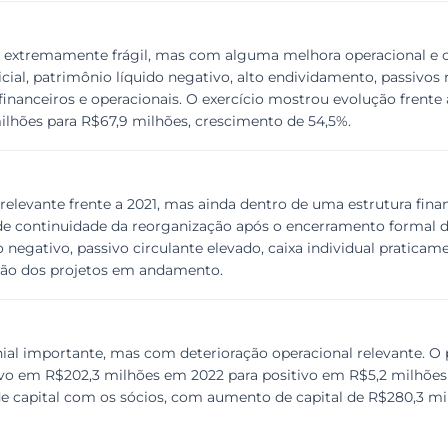
a extremamente frágil, mas com alguma melhora operacional e c
l, patrimônio líquido negativo, alto endividamento, passivos rel
inanceiros e operacionais. O exercício mostrou evolução frente 
ilhões para R$67,9 milhões, crescimento de 54,5%.
elevante frente a 2021, mas ainda dentro de uma estrutura fina
m de continuidade da reorganização após o encerramento formal d
negativo, passivo circulante elevado, caixa individual praticam
ução dos projetos em andamento.
l importante, mas com deterioração operacional relevante. O p
tivo em R$202,3 milhões em 2022 para positivo em R$5,2 milhões 
e capital com os sócios, com aumento de capital de R$280,3 mi