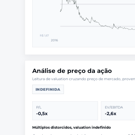
R$ 1,67
2016
Análise de preço da ação
INDEFINIDA
P/L
EV/EBITDA
-0,5x
-2,6x
Múltiplos distorcidos, valuation indefinido