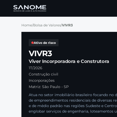
Home
/
Bolsa de Valores
/
VIVR3
Ativo de risco
VIVR3
Viver Incorporadora e Construtora
1T/2026
Construção civil
Incorporações
Matriz: São Paulo - SP
Atua no setor imobiliário brasileiro focando no
de empreendimentos residenciais de diversas r
e de médio padrão nas regiões Sudeste e Centro
englobar serviços de engenharia, loteamentos ur