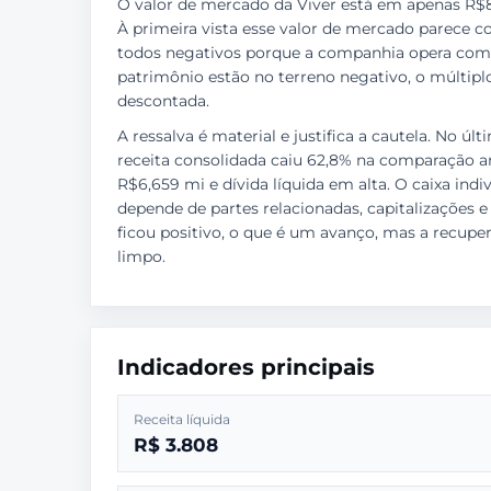
O valor de mercado da Viver está em apenas R$8
À primeira vista esse valor de mercado parece co
todos negativos porque a companhia opera com p
patrimônio estão no terreno negativo, o múltiplo
descontada.
A ressalva é material e justifica a cautela. No úl
receita consolidada caiu 62,8% na comparação a
R$6,659 mi e dívida líquida em alta. O caixa ind
depende de partes relacionadas, capitalizações e
ficou positivo, o que é um avanço, mas a recup
limpo.
Indicadores principais
Receita líquida
R$ 3.808