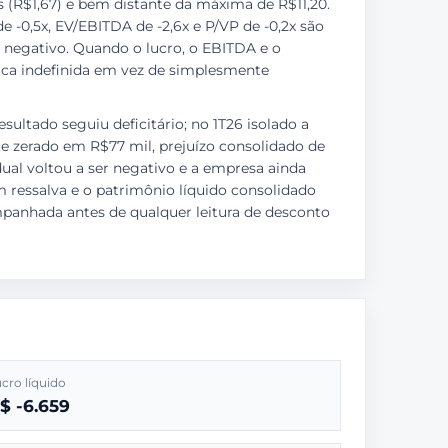
(R$1,67) e bem distante da máxima de R$11,20.
 -0,5x, EV/EBITDA de -2,6x e P/VP de -0,2x são
 negativo. Quando o lucro, o EBITDA e o
 fica indefinida em vez de simplesmente
esultado seguiu deficitário; no 1T26 isolado a
e zerado em R$77 mil, prejuízo consolidado de
dual voltou a ser negativo e a empresa ainda
m ressalva e o patrimônio líquido consolidado
mpanhada antes de qualquer leitura de desconto
cro líquido
$ -6.659