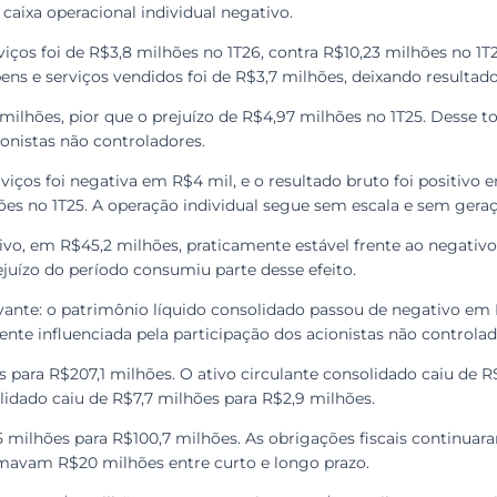
 caixa operacional individual negativo.
viços foi de R$3,8 milhões no 1T26, contra R$10,23 milhões no 1T2
ens e serviços vendidos foi de R$3,7 milhões, deixando resultad
milhões, pior que o prejuízo de R$4,97 milhões no 1T25. Desse to
onistas não controladores.
viços foi negativa em R$4 mil, e o resultado bruto foi positivo 
ões no 1T25. A operação individual segue sem escala e sem geraç
tivo, em R$45,2 milhões, praticamente estável frente ao negati
ejuízo do período consumiu parte desse efeito.
vante: o patrimônio líquido consolidado passou de negativo em
nte influenciada pela participação dos acionistas não controlad
es para R$207,1 milhões. O ativo circulante consolidado caiu de
olidado caiu de R$7,7 milhões para R$2,9 milhões.
5 milhões para R$100,7 milhões. As obrigações fiscais continua
avam R$20 milhões entre curto e longo prazo.