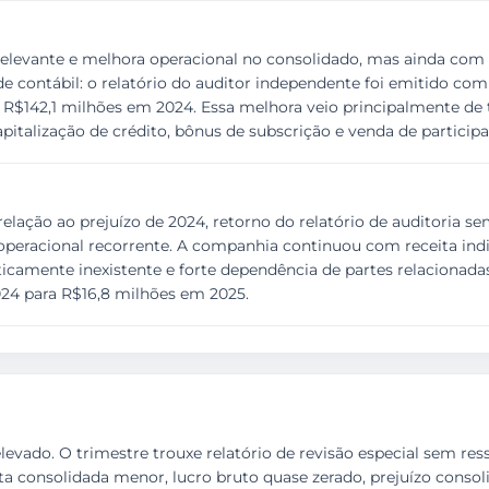
levante e melhora operacional no consolidado, mas ainda com p
e contábil: o relatório do auditor independente foi emitido com
 R$142,1 milhões em 2024. Essa melhora veio principalmente de t
apitalização de crédito, bônus de subscrição e venda de partici
ação ao prejuízo de 2024, retorno do relatório de auditoria sem 
eracional recorrente. A companhia continuou com receita indiv
aticamente inexistente e forte dependência de partes relacionadas
2024 para R$16,8 milhões em 2025.
 elevado. O trimestre trouxe relatório de revisão especial sem 
ita consolidada menor, lucro bruto quase zerado, prejuízo consoli