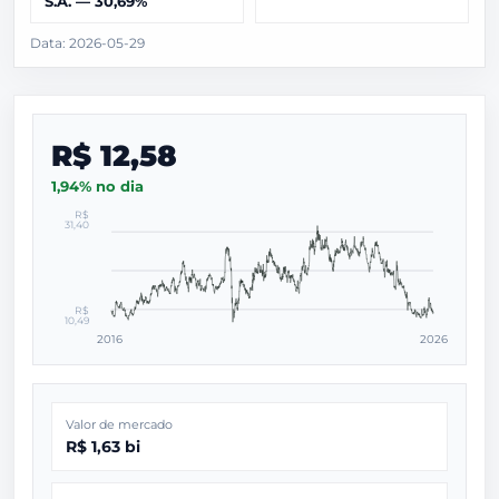
S.A. — 30,69%
Data: 2026-05-29
R$ 12,58
1,94% no dia
R$
31,40
R$
10,49
2016
2026
Valor de mercado
R$ 1,63 bi