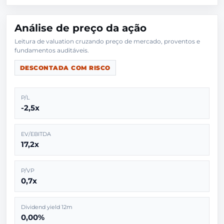
Análise de preço da ação
Leitura de valuation cruzando preço de mercado, proventos e
DESCONTADA COM RISCO
P/L
-2,5x
EV/EBITDA
17,2x
P/VP
0,7x
Dividend yield 12m
0,00%