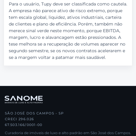
Para o usuário, Tupy deve ser classificada como cautela.
A empresa não parece ativo de risco extremo, porque
tem escala global, liquidez, ativos industriais, carteira
de clientes e plano de eficiência. Porém, também não
merece sinal verde neste momento, porque EBITDA,
margem, lucro e alavancagem estão pressionados. A
tese melhora se a recuperação de volumes aparecer no
segundo semestre, se os novos contratos acelerarem e
se a margem voltar a patamar mais saudável.
SÃO JOSÉ DOS CAMPOS - SP
CRECI 296.026
67.503.166/0001-00
Curadoria de imóveis de luxo e alto padrão em São José dos Campos.