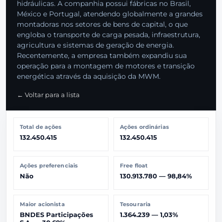
hidráulicas. A companhia possui fábricas no Brasil,
México e Portugal, atendendo globalmente a grandes
montadoras nos setores de bens de capital, o que
engloba o transporte de carga pesada, infraestrutura,
agricultura e sistemas de geração de energia.
Recentemente, a empresa também expandiu sua
operação para a montagem de motores e transição
energética através da aquisição da MWM.
← Voltar para a lista
Total de ações
Ações ordinárias
132.450.415
132.450.415
Ações preferenciais
Free float
Não
130.913.780 — 98,84%
Maior acionista
Tesouraria
BNDES Participações
1.364.239 — 1,03%