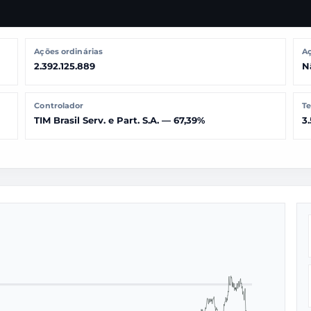
Ações ordinárias
Aç
2.392.125.889
N
Controlador
Te
TIM Brasil Serv. e Part. S.A. — 67,39%
3