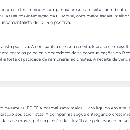
ional e financeiro. A companhia cresceu receita, lucro bruto, r
dou a fase pós-integração da Oi Móvel, com maior escala, melho
fundamentalista de 2024 é positiva.
sta positiva. A companhia cresceu receita, lucro bruto, resultad
vante entre as principais operadoras de telecomunicações do Br
al e forte capacidade de remunerar acionistas. A receita de vend
 de receita, EBITDA normalizado maior, lucro líquido em alta, 
eração aos acionistas. A companhia segue entregando crescime
 da base móvel, pela expansão da Ultrafibra e pelo avanço do s