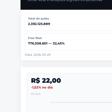
Total de ações
2.392.125.889
Free float
776.308.601 — 32,45%
Data: 2026-05-29
R$ 22,00
-1,52% no dia
R$ 28,35