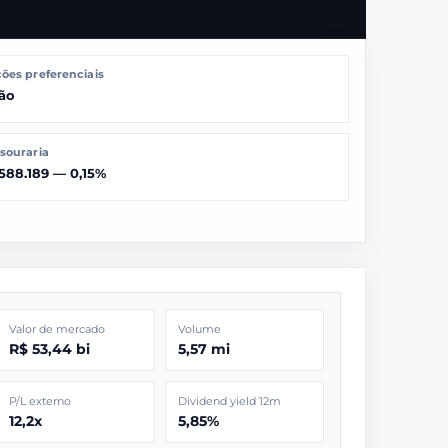
ões preferenciais
ão
souraria
.588.189 — 0,15%
Valor de mercado
Volume
R$ 53,44 bi
5,57 mi
P/L externo
Dividend yield 12m
12,2x
5,85%