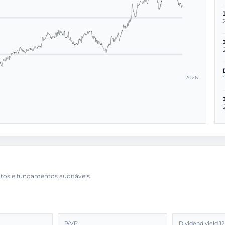
2026
P/VP
Dividend yield 1