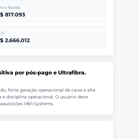
cro líquido
$ 817.093
CO
$ 2.666.012
itiva por pós-pago e Ultrafibra.
, forte geração operacional de caixa e alta
 e disciplina operacional. O usuário deve
aquisições V8/I-Systems.