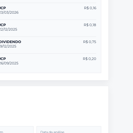
JCP
R$ 0,16
23/03/2026
JCP
R$ 0,18
22/12/2025
DIVIDENDO
R$ 0,75
19/12/2025
JCP
R$ 0,20
26/09/2025
2m
Data da análise