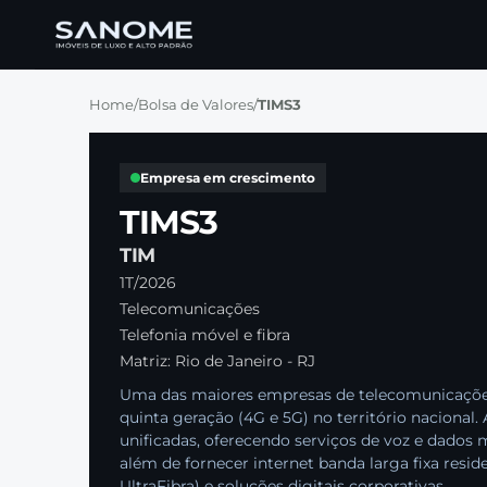
Home
/
Bolsa de Valores
/
TIMS3
Empresa em crescimento
TIMS3
TIM
1T/2026
Telecomunicações
Telefonia móvel e fibra
Matriz: Rio de Janeiro - RJ
Uma das maiores empresas de telecomunicações d
quinta geração (4G e 5G) no território naciona
unificadas, oferecendo serviços de voz e dados m
além de fornecer internet banda larga fixa reside
UltraFibra) e soluções digitais corporativas.