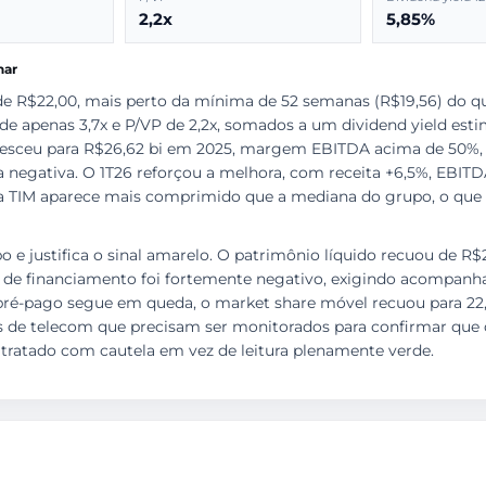
2,2x
5,85%
har
de R$22,00, mais perto da mínima de 52 semanas (R$19,56) do q
 de apenas 3,7x e P/VP de 2,2x, somados a um dividend yield es
cresceu para R$26,62 bi em 2025, margem EBITDA acima de 50%, l
da negativa. O 1T26 reforçou a melhora, com receita +6,5%, EBITDA
da TIM aparece mais comprimido que a mediana do grupo, o que a
e justifica o sinal amarelo. O patrimônio líquido recuou de R$2
 de financiamento foi fortemente negativo, exigindo acompanha
pré-pago segue em queda, o market share móvel recuou para 22,
cos de telecom que precisam ser monitorados para confirmar qu
 tratado com cautela em vez de leitura plenamente verde.