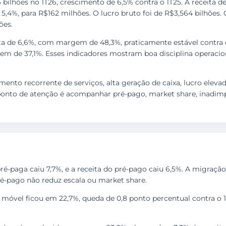
06 bilhões no 1T26, crescimento de 6,5% contra o 1T25. A receita
,4%, para R$162 milhões. O lucro bruto foi de R$3,564 bilhões. O
ões.
lta de 6,6%, com margem de 48,3%, praticamente estável contra 
gem de 37,1%. Esses indicadores mostram boa disciplina opera
imento recorrente de serviços, alta geração de caixa, lucro elevad
O ponto de atenção é acompanhar pré-pago, market share, inadi
.
ré-paga caiu 7,7%, e a receita do pré-pago caiu 6,5%. A migração 
é-pago não reduz escala ou market share.
 móvel ficou em 22,7%, queda de 0,8 ponto percentual contra o 