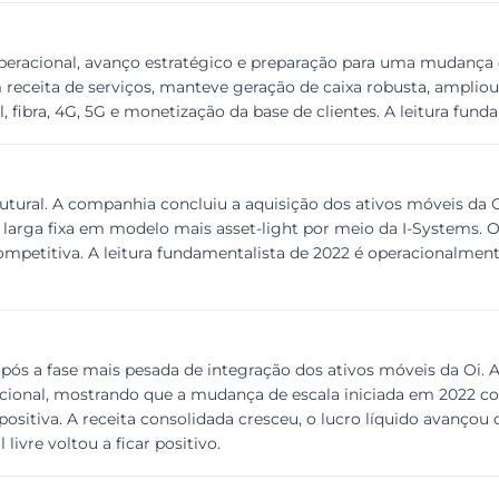
operacional, avanço estratégico e preparação para uma mudança 
 receita de serviços, manteve geração de caixa robusta, ampli
fibra, 4G, 5G e monetização da base de clientes. A leitura funda
ural. A companhia concluiu a aquisição dos ativos móveis da Oi,
anda larga fixa em modelo mais asset-light por meio da I-Syste
competitiva. A leitura fundamentalista de 2022 é operacionalment
ós a fase mais pesada de integração dos ativos móveis da Oi. A
eracional, mostrando que a mudança de escala iniciada em 2022 
 positiva. A receita consolidada cresceu, o lucro líquido avançou
livre voltou a ficar positivo.