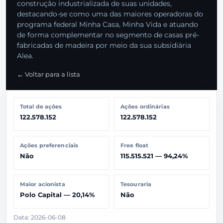
construção industrializada de suas unidades,
destacando-se como uma das maiores operadoras do
programa federal Minha Casa, Minha Vida e atuando
de forma complementar no segmento de casas pré-
fabricadas de madeira por meio da sua subsidiária
Alea.
← Voltar para a lista
Total de ações
Ações ordinárias
122.578.152
122.578.152
Ações preferenciais
Free float
Não
115.515.521 — 94,24%
Maior acionista
Tesouraria
Polo Capital — 20,14%
Não
Data: 2026-06-08