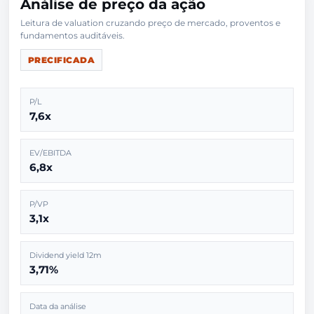
Análise de preço da ação
Leitura de valuation cruzando preço de mercado, proventos e
PRECIFICADA
P/L
7,6x
EV/EBITDA
6,8x
P/VP
3,1x
Dividend yield 12m
3,71%
Data da análise