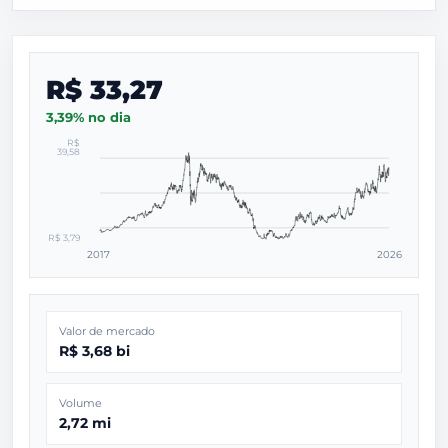
R$ 33,27
3,39% no dia
R$
39,58
R$ 3,79
2017
2026
Valor de mercado
R$ 3,68 bi
Volume
2,72 mi