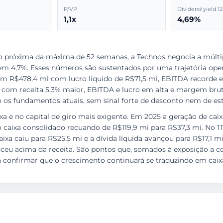
P/VP
Dividend yield 1
1,1x
4,69%
 próxima da máxima de 52 semanas, a Technos negocia a múltip
 em 4,7%. Esses números são sustentados por uma trajetória opera
 em R$478,4 mi com lucro líquido de R$71,5 mi, EBITDA recorde 
ura, com receita 5,3% maior, EBITDA e lucro em alta e margem br
 os fundamentos atuais, sem sinal forte de desconto nem de es
xa e no capital de giro mais exigente. Em 2025 a geração de cai
o caixa consolidado recuando de R$119,9 mi para R$37,3 mi. No 1
caixa caiu para R$25,5 mi e a dívida líquida avançou para R$17,1
u acima da receita. São pontos que, somados à exposição a co
confirmar que o crescimento continuará se traduzindo em caixa