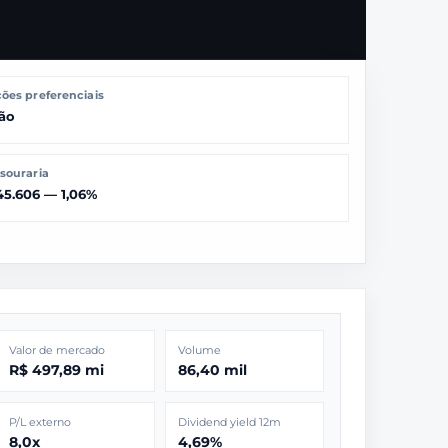
ões preferenciais
ão
souraria
45.606 — 1,06%
Valor de mercado
Volume
R$ 497,89 mi
86,40 mil
P/L externo
Dividend yield 12m
8,0x
4,69%