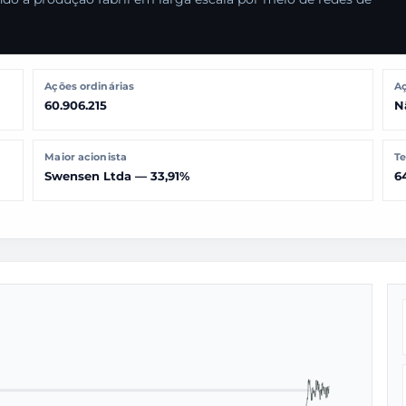
Ações ordinárias
Aç
60.906.215
N
Maior acionista
Te
Swensen Ltda — 33,91%
6