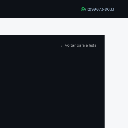
(12)99673-9033
← Voltar para a lista