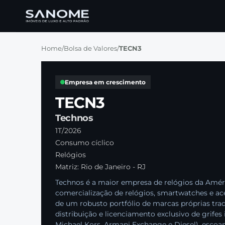
Home
/
Bolsa de Valores
/
TECN3
Empresa em crescimento
TECN3
Technos
1T/2026
Consumo cíclico
Relógios
Matriz: Rio de Janeiro - RJ
Technos é a maior empresa de relógios da Amé
comercialização de relógios, smartwatches e a
de um robusto portfólio de marcas próprias tra
distribuição e licenciamento exclusivo de grifes
Michael Kors, Armani Exchange e Diesel), escoa