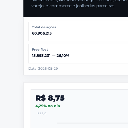
varejo, e-commerce e joalherias parceiras.
Total de ações
60.906.215
Free float
15.893.231 — 26,10%
Data: 2026-05-29
R$ 8,75
4,29% no dia
R$ 9,10