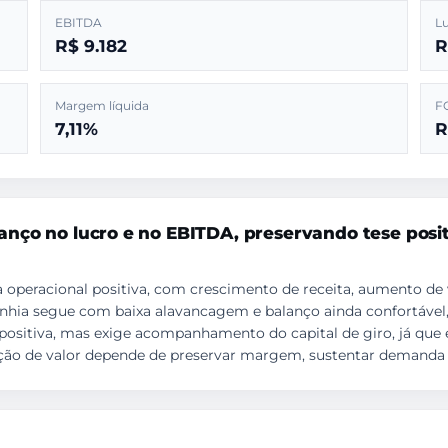
EBITDA
Lu
R$ 9.182
R
Margem líquida
F
7,11%
R
nço no lucro e no EBITDA, preservando tese posit
a operacional positiva, com crescimento de receita, aumento 
anhia segue com baixa alavancagem e balanço ainda confortável
ositiva, mas exige acompanhamento do capital de giro, já que es
ção de valor depende de preservar margem, sustentar demanda 