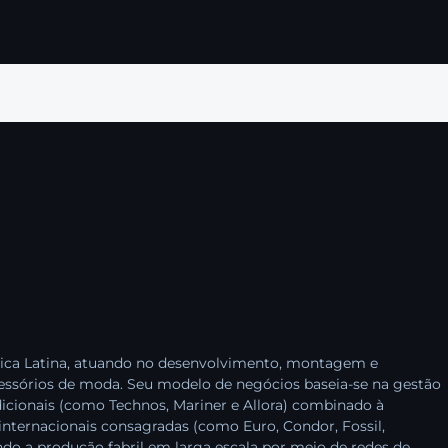
rica Latina, atuando no desenvolvimento, montagem e
cessórios de moda. Seu modelo de negócios baseia-se na gestão
dicionais (como Technos, Mariner e Allora) combinado à
 internacionais consagradas (como Euro, Condor, Fossil,
ndo a produção fabril em larga escala por meio de redes de