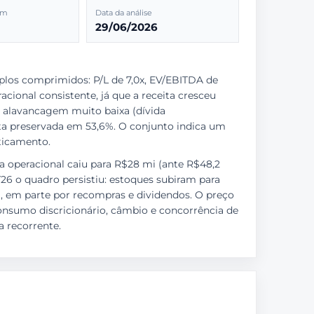
2m
Data da análise
29/06/2026
los comprimidos: P/L de 7,0x, EV/EBITDA de
cional consistente, já que a receita cresceu
e alavancagem muito baixa (dívida
uta preservada em 53,6%. O conjunto indica um
ticamento.
xa operacional caiu para R$28 mi (ante R$48,2
T26 o quadro persistiu: estoques subiram para
 mi, em parte por recompras e dividendos. O preço
nsumo discricionário, câmbio e concorrência de
 recorrente.