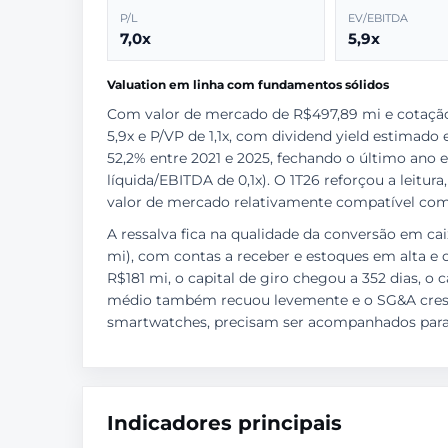
P/L
EV/EBITDA
7,0x
5,9x
Valuation em linha com fundamentos sólidos
Com valor de mercado de R$497,89 mi e cotação
5,9x e P/VP de 1,1x, com dividend yield estimado
52,2% entre 2021 e 2025, fechando o último ano
líquida/EBITDA de 0,1x). O 1T26 reforçou a leit
valor de mercado relativamente compatível com
A ressalva fica na qualidade da conversão em cai
mi), com contas a receber e estoques em alta e 
R$181 mi, o capital de giro chegou a 352 dias, o 
médio também recuou levemente e o SG&A cresce
smartwatches, precisam ser acompanhados para 
Indicadores principais