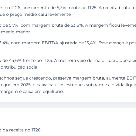
es no 1T26, crescimento de 5,3% frente ao 1T25. A receita bruta f
ue o preço médio caiu levemente.
to de 5,7%, com margem bruta de 53,6%. A margem ficou leveme
o médio menor.
 16,4%, com margem EBITDA ajustada de 15,4%. Esse avanço é po
 de 44,6% frente ao 1T25. A melhora veio de maior lucro operacio
ontribuição social.
 A Technos segue crescendo, preserva margem bruta, aumenta EB
que em 2025, o caixa caiu, os estoques subiram e a dívida líqu
margem e caixa em equilíbrio.
da receita no 1T26.