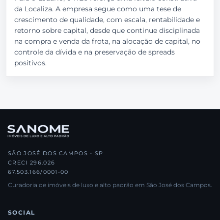
da Localiza. A empresa segue como uma tese de
crescimento de qualidade, com escala, rentabilidade e
retorno sobre capital, desde que continue disciplinada
na compra e venda da frota, na alocação de capital, no
controle da dívida e na preservação de spreads
positivos.
SÃO JOSÉ DOS CAMPOS - SP
CRECI 296.026
67.503.166/0001-00
Curadoria de imóveis de luxo e alto padrão em São José dos Campos.
SOCIAL