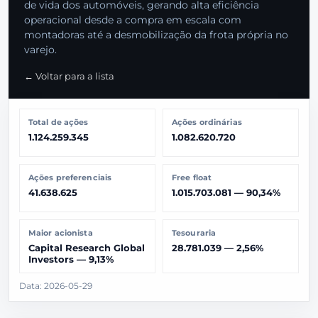
de vida dos automóveis, gerando alta eficiência
operacional desde a compra em escala com
montadoras até a desmobilização da frota própria no
varejo.
← Voltar para a lista
Total de ações
Ações ordinárias
1.124.259.345
1.082.620.720
Ações preferenciais
Free float
41.638.625
1.015.703.081 — 90,34%
Maior acionista
Tesouraria
Capital Research Global
28.781.039 — 2,56%
Investors — 9,13%
Data: 2026-05-29