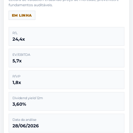
EM LINHA
P/L
24,4x
EV/EBITDA
5,7x
P/VP
1,8x
Dividend yield 12m
3,60%
Data da análise
28/06/2026