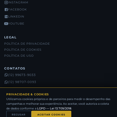
INSTAGRAM
FACEBOOK
LINKEDIN
YOUTUBE
LEGAL
POLÍTICA DE PRIVACIDADE
POLÍTICA DE COOKIES
POLÍTICA DE USO
CONTATOS
(12) 99673-9033
(12) 98707-0093
(12) 98815-5632
PRIVACIDADE & COOKIES
Utilizamos cookies próprios e de parceiros para medir o desempenho das
campanhas e melhorar sua experiência. Ao aceitar, você autoriza a coleta
® SANOME NEGÓCIOS IMOBILIÁRIOS 2026 - TODOS OS DIREITOS
de dados conforme a
LGPD — Lei 13.709/2018
.
RESERVADOS
RECUSAR
ACEITAR COOKIES