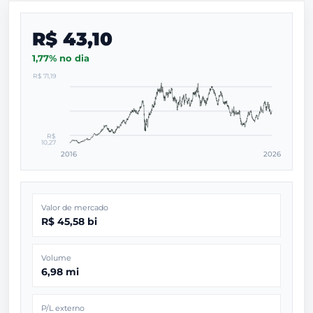
R$ 43,10
1,77% no dia
R$ 71,19
R$
10,27
2016
2026
Valor de mercado
R$ 45,58 bi
Volume
6,98 mi
P/L externo