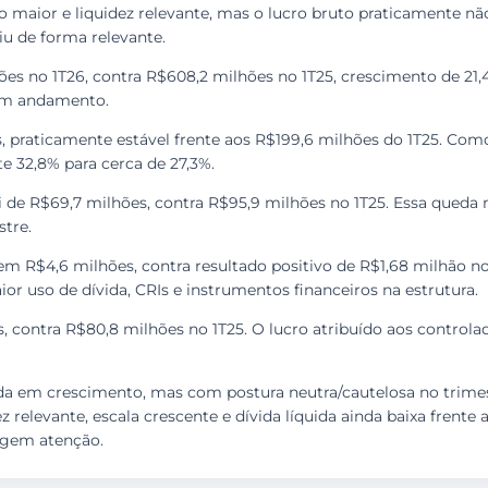
o maior e liquidez relevante, mas o lucro bruto praticamente n
aiu de forma relevante.
hões no 1T26, contra R$608,2 milhões no 1T25, crescimento de 21
 em andamento.
, praticamente estável frente aos R$199,6 milhões do 1T25. Como
 32,8% para cerca de 27,3%.
oi de R$69,7 milhões, contra R$95,9 milhões no 1T25. Essa queda
tre.
em R$4,6 milhões, contra resultado positivo de R$1,68 milhão no 
ior uso de dívida, CRIs e instrumentos financeiros na estrutura.
s, contra R$80,8 milhões no 1T25. O lucro atribuído aos controla
inda em crescimento, mas com postura neutra/cautelosa no trime
ez relevante, escala crescente e dívida líquida ainda baixa fren
xigem atenção.