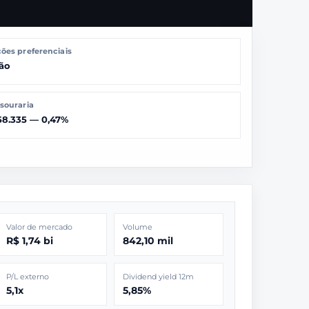
ões preferenciais
ão
souraria
58.335 — 0,47%
Valor de mercado
Volume
R$ 1,74 bi
842,10 mil
P/L externo
Dividend yield 12m
5,1x
5,85%