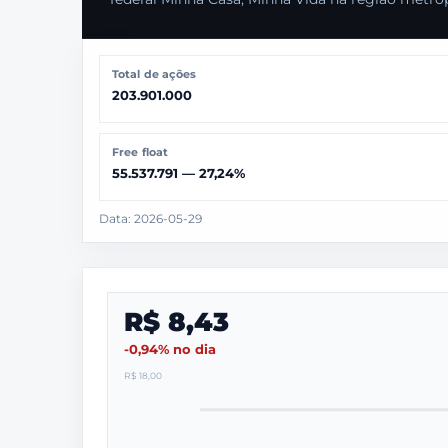
Total de ações
203.901.000
Free float
55.537.791 — 27,24%
Data: 2026-05-29
R$ 8,43
-0,94% no dia
R$ 18,00