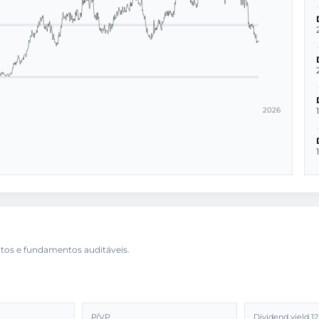
2026
P/VP
Dividend yield 1