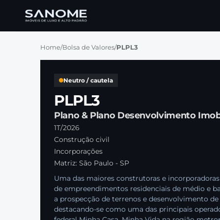
Home
/
Bolsa de Valores
/
PLPL3
Neutro / cautela
PLPL3
Plano & Plano Desenvolvimento Imobi
1T/2026
Construção civil
Incorporações
Matriz: São Paulo - SP
Uma das maiores construtoras e incorporadoras 
de empreendimentos residenciais de médio e ba
a prospecção de terrenos e desenvolvimento de 
destacando-se como uma das principais operador
federal Minha Casa, Minha Vida na região metrop