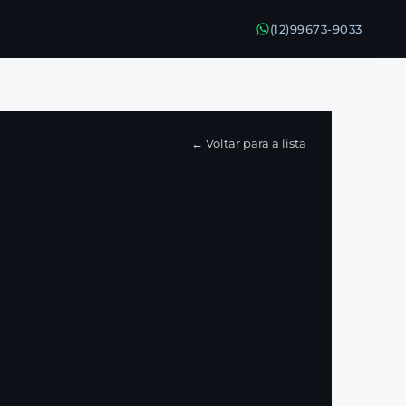
(12)99673-9033
← Voltar para a lista