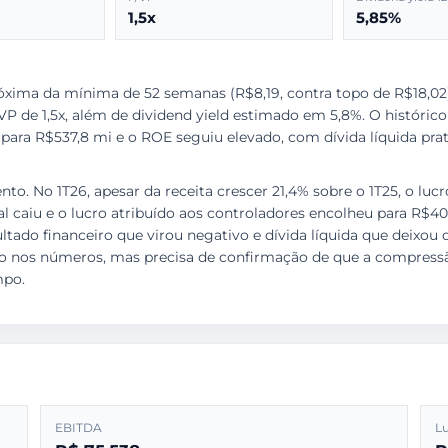
1,5x
5,85%
óxima da mínima de 52 semanas (R$8,19, contra topo de R$18,02
P de 1,5x, além de dividend yield estimado em 5,8%. O histórico 
para R$537,8 mi e o ROE seguiu elevado, com dívida líquida prat
nto. No 1T26, apesar da receita crescer 21,4% sobre o 1T25, o lu
al caiu e o lucro atribuído aos controladores encolheu para R$40
tado financeiro que virou negativo e dívida líquida que deixou de
tivo nos números, mas precisa de confirmação de que a compres
mpo.
EBITDA
Lu