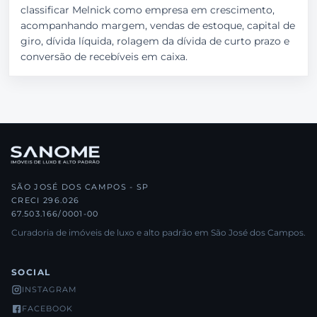
classificar Melnick como empresa em crescimento,
acompanhando margem, vendas de estoque, capital de
giro, dívida líquida, rolagem da dívida de curto prazo e
conversão de recebíveis em caixa.
SÃO JOSÉ DOS CAMPOS - SP
CRECI 296.026
67.503.166/0001-00
Curadoria de imóveis de luxo e alto padrão em São José dos Campos.
SOCIAL
INSTAGRAM
FACEBOOK