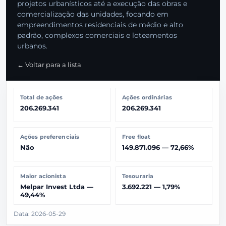
projetos urbanísticos até a execução das obras e
comercialização das unidades, focando em
empreendimentos residenciais de médio e alto
padrão, complexos comerciais e loteamentos
urbanos.
← Voltar para a lista
Total de ações
Ações ordinárias
206.269.341
206.269.341
Ações preferenciais
Free float
Não
149.871.096 — 72,66%
Maior acionista
Tesouraria
Melpar Invest Ltda —
3.692.221 — 1,79%
49,44%
Data: 2026-05-29