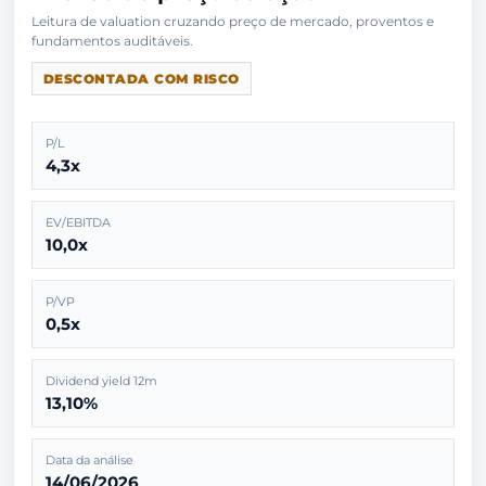
Leitura de valuation cruzando preço de mercado, proventos e
DESCONTADA COM RISCO
P/L
4,3x
EV/EBITDA
10,0x
P/VP
0,5x
Dividend yield 12m
13,10%
Data da análise
14/06/2026