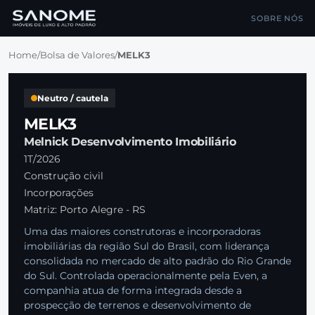
SOBRE NÓS
Home
/
Bolsa de Valores
/
MELK3
Neutro / cautela
MELK3
Melnick Desenvolvimento Imobiliário
1T/2026
Construção civil
Incorporações
Matriz: Porto Alegre - RS
Uma das maiores construtoras e incorporadoras
imobiliárias da região Sul do Brasil, com liderança
consolidada no mercado de alto padrão do Rio Grande
do Sul. Controlada operacionalmente pela Even, a
companhia atua de forma integrada desde a
prospecção de terrenos e desenvolvimento de