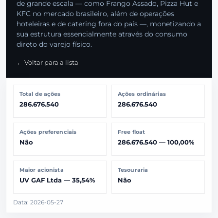
de grande escala — como Frango Assado, Pizza Hut e
KFC no mercado brasileiro, além de operações
hoteleiras e de catering fora do país —, monetizando a
sua estrutura essencialmente através do consumo
direto do varejo físico.
← Voltar para a lista
Total de ações
Ações ordinárias
286.676.540
286.676.540
Ações preferenciais
Free float
Não
286.676.540 — 100,00%
Maior acionista
Tesouraria
UV GAF Ltda — 35,54%
Não
Data: 2026-05-27