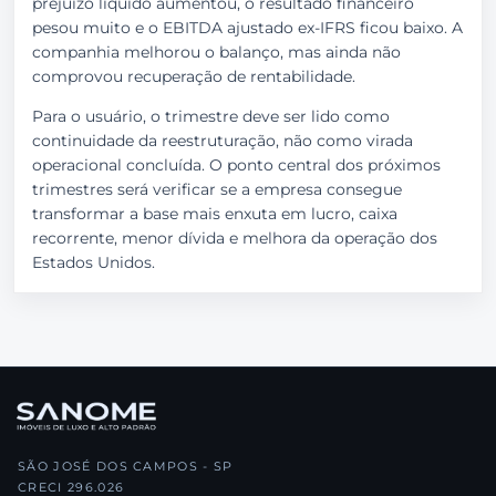
prejuízo líquido aumentou, o resultado financeiro
pesou muito e o EBITDA ajustado ex-IFRS ficou baixo. A
companhia melhorou o balanço, mas ainda não
comprovou recuperação de rentabilidade.
Para o usuário, o trimestre deve ser lido como
continuidade da reestruturação, não como virada
operacional concluída. O ponto central dos próximos
trimestres será verificar se a empresa consegue
transformar a base mais enxuta em lucro, caixa
recorrente, menor dívida e melhora da operação dos
Estados Unidos.
SÃO JOSÉ DOS CAMPOS - SP
CRECI 296.026