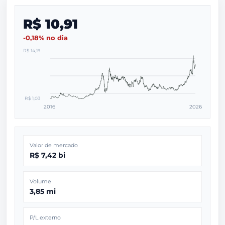
R$ 10,91
-0,18% no dia
R$ 14,19
R$ 1,03
2016
2026
Valor de mercado
R$ 7,42 bi
Volume
3,85 mi
P/L externo