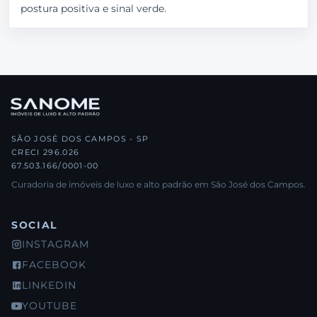
postura positiva e sinal verde.
SÃO JOSÉ DOS CAMPOS - SP
CRECI 296.026
67.503.166/0001-00
Curadoria de imóveis de luxo e alto padrão em São José dos Campos.
SOCIAL
INSTAGRAM
FACEBOOK
LINKEDIN
YOUTUBE