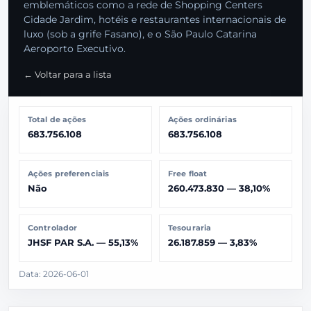
emblemáticos como a rede de Shopping Centers
Cidade Jardim, hotéis e restaurantes internacionais de
luxo (sob a grife Fasano), e o São Paulo Catarina
Aeroporto Executivo.
← Voltar para a lista
Total de ações
Ações ordinárias
683.756.108
683.756.108
Ações preferenciais
Free float
Não
260.473.830 — 38,10%
Controlador
Tesouraria
JHSF PAR S.A. — 55,13%
26.187.859 — 3,83%
Data: 2026-06-01