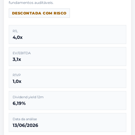
DESCONTADA COM RISCO
P/L
4,0x
EV/EBITDA
3,1x
P/VP
1,0x
Dividend yield 12m
6,19%
Data da análise
13/06/2026