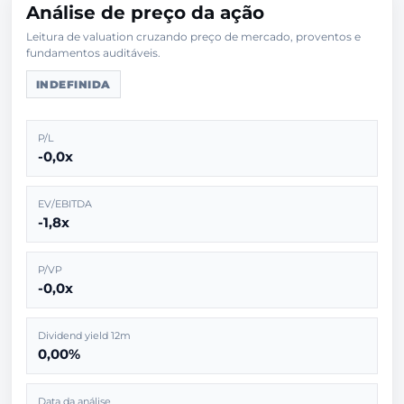
Análise de preço da ação
Leitura de valuation cruzando preço de mercado, proventos e
INDEFINIDA
P/L
-0,0x
EV/EBITDA
-1,8x
P/VP
-0,0x
Dividend yield 12m
0,00%
Data da análise