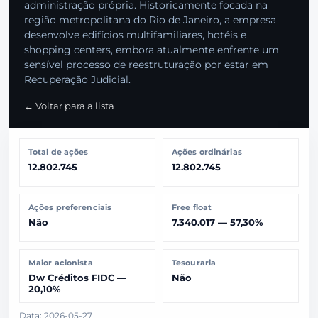
administração própria. Historicamente focada na
região metropolitana do Rio de Janeiro, a empresa
desenvolve edifícios multifamiliares, hotéis e
shopping centers, embora atualmente enfrente um
sensível processo de reestruturação por estar em
Recuperação Judicial.
← Voltar para a lista
Total de ações
Ações ordinárias
12.802.745
12.802.745
Ações preferenciais
Free float
Não
7.340.017 — 57,30%
Maior acionista
Tesouraria
Dw Créditos FIDC —
Não
20,10%
Data: 2026-05-27