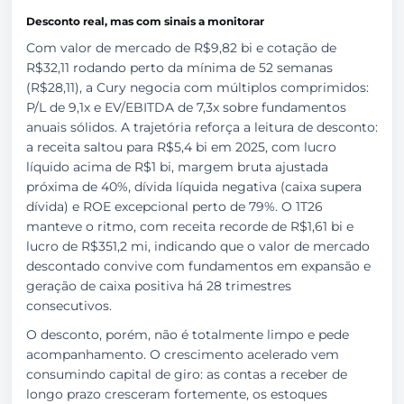
Desconto real, mas com sinais a monitorar
Com valor de mercado de R$9,82 bi e cotação de
R$32,11 rodando perto da mínima de 52 semanas
(R$28,11), a Cury negocia com múltiplos comprimidos:
P/L de 9,1x e EV/EBITDA de 7,3x sobre fundamentos
anuais sólidos. A trajetória reforça a leitura de desconto:
a receita saltou para R$5,4 bi em 2025, com lucro
líquido acima de R$1 bi, margem bruta ajustada
próxima de 40%, dívida líquida negativa (caixa supera
dívida) e ROE excepcional perto de 79%. O 1T26
manteve o ritmo, com receita recorde de R$1,61 bi e
lucro de R$351,2 mi, indicando que o valor de mercado
descontado convive com fundamentos em expansão e
geração de caixa positiva há 28 trimestres
consecutivos.
O desconto, porém, não é totalmente limpo e pede
acompanhamento. O crescimento acelerado vem
consumindo capital de giro: as contas a receber de
longo prazo cresceram fortemente, os estoques