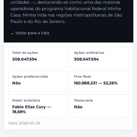
unidades —, destacando-se como uma das maiores
operadoras do programa habitacional federal Minha
Casa, Minha Vida nas regiões metropolitanas de São
Paulo e do Rio de Janeiro.
← Voltar para a lista
Total de ações
Ações ordinárias
308.047.594
308.047.594
Ações preferenciais
Free float
Não
160.988.231 — 52,26%
Maior acionista
Tesouraria
Fabio Elias Cury —
Não
18,69%
Data: 2026-05-29