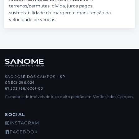
terrenos/permutas, dívida, juros pagos,
sustentabilidade da margem e manutenção da
velocidade de vendas.
SÃO JOSÉ DOS CAMPOS - SP
CRECI 296.026
67.503.166/0001-00
Curadoria de imóveis de luxo e alto padrão em São José dos Campos.
SOCIAL
INSTAGRAM
FACEBOOK