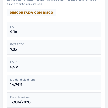
DESCONTADA COM RISCO
P/L
9,1x
EV/EBITDA
7,3x
P/VP
5,9x
Dividend yield 12m
14,74%
Data da análise
12/06/2026