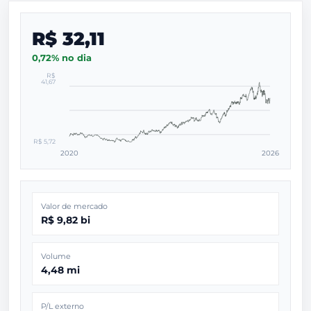
R$ 32,11
0,72% no dia
R$
41,67
R$ 5,72
2020
2026
Valor de mercado
R$ 9,82 bi
Volume
4,48 mi
P/L externo