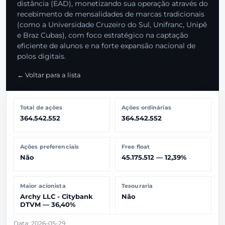
distância (EAD), monetizando sua operação através do
recebimento de mensalidades de marcas tradicionais
(como a Universidade Cruzeiro do Sul, Unifranc, Unipê
e Braz Cubas), com foco estratégico na captação
eficiente de alunos e na forte expansão nacional de
polos digitais.
← Voltar para a lista
Total de ações
Ações ordinárias
364.542.552
364.542.552
Ações preferenciais
Free float
Não
45.175.512 — 12,39%
Maior acionista
Tesouraria
Archy LLC - Citybank
Não
DTVM — 36,40%
Data: 2026-05-29