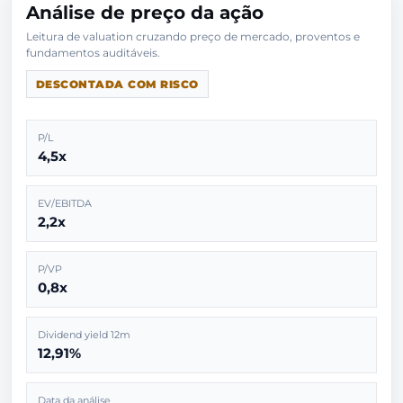
Análise de preço da ação
Leitura de valuation cruzando preço de mercado, proventos e
DESCONTADA COM RISCO
P/L
4,5x
EV/EBITDA
2,2x
P/VP
0,8x
Dividend yield 12m
12,91%
Data da análise