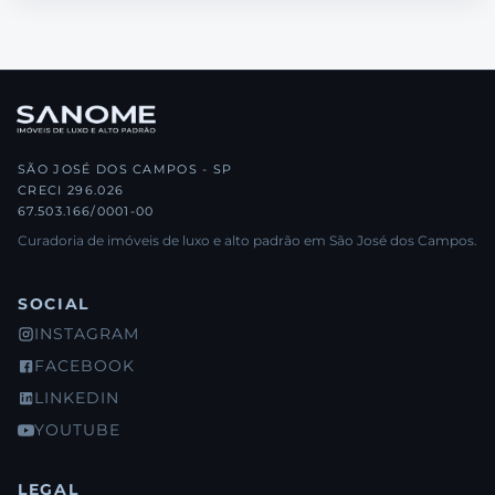
SÃO JOSÉ DOS CAMPOS - SP
CRECI 296.026
67.503.166/0001-00
Curadoria de imóveis de luxo e alto padrão em São José dos Campos.
SOCIAL
INSTAGRAM
FACEBOOK
LINKEDIN
YOUTUBE
LEGAL