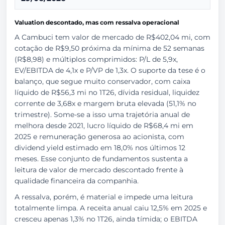
Valuation descontado, mas com ressalva operacional
A Cambuci tem valor de mercado de R$402,04 mi, com
cotação de R$9,50 próxima da mínima de 52 semanas
(R$8,98) e múltiplos comprimidos: P/L de 5,9x,
EV/EBITDA de 4,1x e P/VP de 1,3x. O suporte da tese é o
balanço, que segue muito conservador, com caixa
líquido de R$56,3 mi no 1T26, dívida residual, liquidez
corrente de 3,68x e margem bruta elevada (51,1% no
trimestre). Some-se a isso uma trajetória anual de
melhora desde 2021, lucro líquido de R$68,4 mi em
2025 e remuneração generosa ao acionista, com
dividend yield estimado em 18,0% nos últimos 12
meses. Esse conjunto de fundamentos sustenta a
leitura de valor de mercado descontado frente à
qualidade financeira da companhia.
A ressalva, porém, é material e impede uma leitura
totalmente limpa. A receita anual caiu 12,5% em 2025 e
cresceu apenas 1,3% no 1T26, ainda tímida; o EBITDA