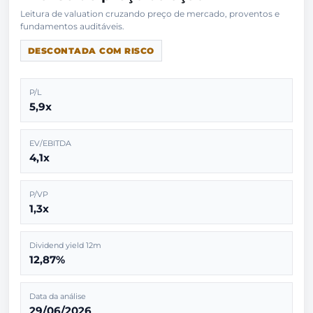
Leitura de valuation cruzando preço de mercado, proventos e
DESCONTADA COM RISCO
P/L
5,9x
EV/EBITDA
4,1x
P/VP
1,3x
Dividend yield 12m
12,87%
Data da análise
29/06/2026