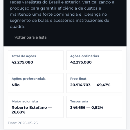
redes varejistas do Brasil e exterior, verticalizando a
produção para garantir eficiência de custos e
mantendo uma forte dominância e liderança no
segmento de bolas e acessórios institucionais de
quadra.
← Voltar para a lista
Total de ações
Ações ordinárias
42.275.080
42.275.080
Ações preferenciais
Free float
Não
20.914.703 — 49,47%
Maior acionista
Tesouraria
Roberto Estefano —
346.656 — 0,82%
26,68%
Data: 2026-05-25