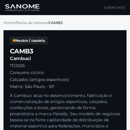
SOBRE NÓS
Home
/
Bolsa de Valores
/
CAMB3
Neutro / cautela
CAMB3
Cambuci
1T/2026
Consumo cíclico
Calçados (artigos esportivos)
Matriz: São Paulo - SP
A Cambuci atua no desenvolvimento, fabricação e
comercialização de artigos esportivos, calçados,
confecções e bolas, gerenciando de forma
proprietária a marca Penalty. Seu modelo de negócios
baseia-se na forte capilaridade de distribuição de
material esportivo para federações, municípios e