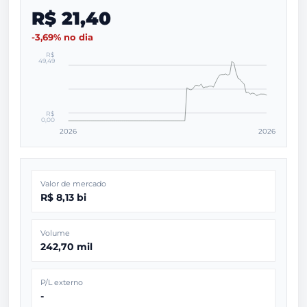
R$ 21,40
-3,69% no dia
R$
49,49
R$
0,00
2026
2026
Valor de mercado
R$ 8,13 bi
Volume
242,70 mil
P/L externo
-