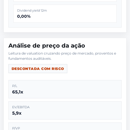
Dividend yield 12m
0,00%
Análise de preço da ação
Leitura de valuation cruzando preço de mercado, proventos e
DESCONTADA COM RISCO
P/L
65,1x
EV/EBITDA
5,9x
P/VP