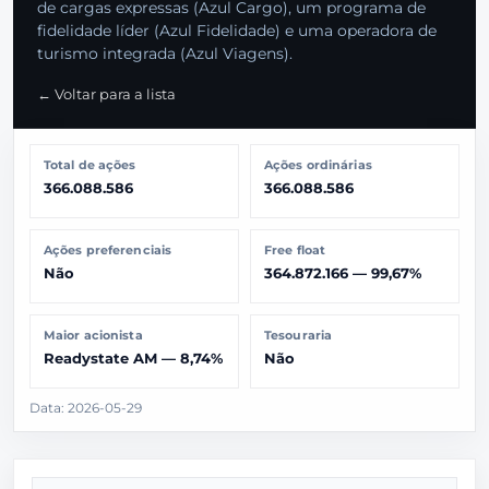
de cargas expressas (Azul Cargo), um programa de
fidelidade líder (Azul Fidelidade) e uma operadora de
turismo integrada (Azul Viagens).
← Voltar para a lista
Total de ações
Ações ordinárias
366.088.586
366.088.586
Ações preferenciais
Free float
Não
364.872.166 — 99,67%
Maior acionista
Tesouraria
Readystate AM — 8,74%
Não
Data: 2026-05-29