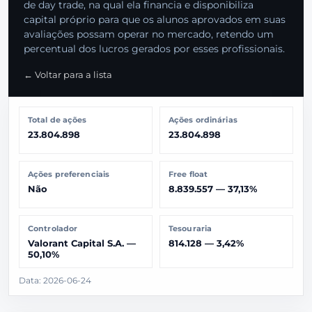
de day trade, na qual ela financia e disponibiliza
capital próprio para que os alunos aprovados em suas
avaliações possam operar no mercado, retendo um
percentual dos lucros gerados por esses profissionais.
← Voltar para a lista
Total de ações
Ações ordinárias
23.804.898
23.804.898
Ações preferenciais
Free float
Não
8.839.557 — 37,13%
Controlador
Tesouraria
Valorant Capital S.A. —
814.128 — 3,42%
50,10%
Data: 2026-06-24