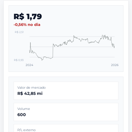
R$ 1,79
-0,56% no dia
R$ 2,51
R$ 0,93
2024
2026
Valor de mercado
R$ 42,85 mi
Volume
600
P/L externo